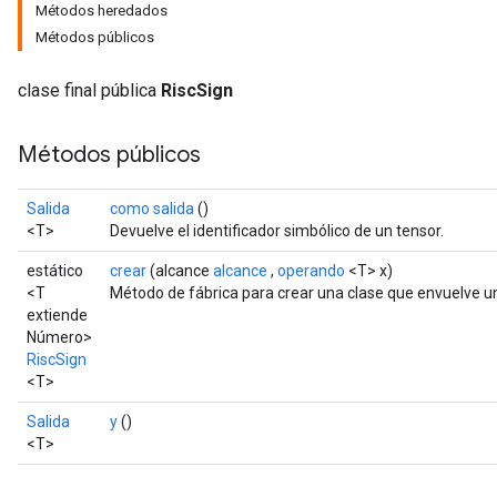
Métodos heredados
Métodos públicos
clase final pública
RiscSign
Métodos públicos
Salida
como salida
()
<T>
Devuelve el identificador simbólico de un tensor.
estático
crear
(alcance
alcance
,
operando
<T> x)
<T
Método de fábrica para crear una clase que envuelve u
extiende
Número>
RiscSign
<T>
Salida
y
()
<T>