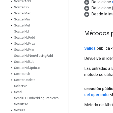
Scatter
Add
De la clase
Scatter
Div
De la clase 
Scatter
Max
Desde la in
Scatter
Min
Scatter
Mul
Métodos p
Scatter
Nd
Scatter
Nd
Add
Scatter
Nd
Max
Salida
pública 
Scatter
Nd
Min
Scatter
Nd
Non
Aliasing
Add
Devuelve el iden
Scatter
Nd
Sub
Scatter
Nd
Update
Las entradas a 
Scatter
Sub
método se utiliz
Scatter
Update
Select
V2
creación
públi
Send
del operando
<
Send
TPUEmbedding
Gradients
Set
Diff1d
Método de fábri
Set
Size