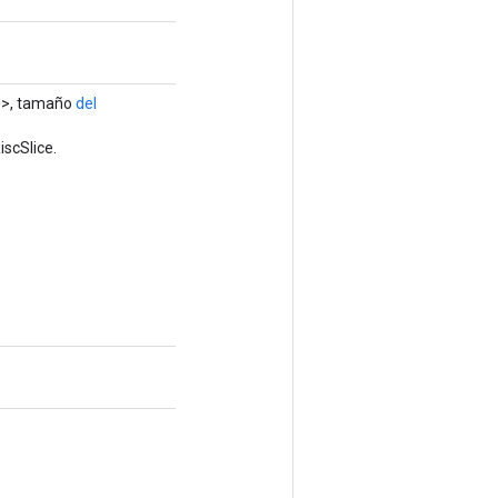
>, tamaño
del
scSlice.