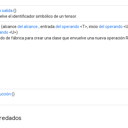
 salida
()
lve el identificador simbólico de un tensor.
r
(alcance
del alcance
, entrada
del operando
<T>, inicio
del operando
<U
ando
<U>)
do de fábrica para crear una clase que envuelve una nueva operación Ri
ucción
()
redados