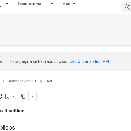
Ecosistema
Más
Esta página se ha traducido con
Cloud Translation API
.
TensorFlow v2.5.0
Java
e
ica
RiscSlice
licos