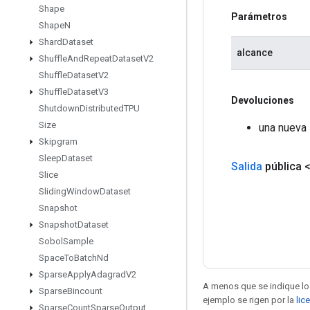
Shape
Parámetros
Shape
N
Shard
Dataset
alcance
Shuffle
And
Repeat
Dataset
V2
Shuffle
Dataset
V2
Shuffle
Dataset
V3
Devoluciones
Shutdown
Distributed
TPU
Size
una nueva 
Skipgram
Sleep
Dataset
Salida
pública 
Slice
Sliding
Window
Dataset
Snapshot
Snapshot
Dataset
Sobol
Sample
Space
To
Batch
Nd
Sparse
Apply
Adagrad
V2
A menos que se indique lo 
Sparse
Bincount
ejemplo se rigen por la
lic
Sparse
Count
Sparse
Output