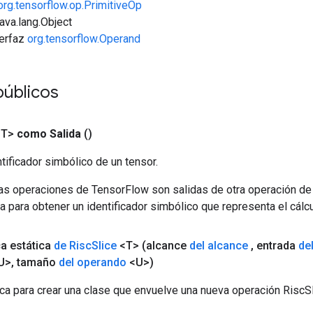
org.tensorflow.op.PrimitiveOp
java.lang.Object
terfaz
org.tensorflow.Operand
úblicos
<T>
como Salida
()
tificador simbólico de un tensor.
las operaciones de TensorFlow son salidas de otra operación de
a para obtener un identificador simbólico que representa el cálcu
ca estática
de Risc
Slice
<T>
(alcance
del alcance
,
entrada
de
U>
,
tamaño
del operando
<U>)
ca para crear una clase que envuelve una nueva operación RiscSl