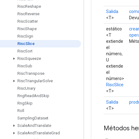
Risc
Reshape
Salida
como
Risc
Reverse
<T>
Devue
Risc
Scatter
estático
crea
Risc
Shape
<T
oper
Risc
Sign
extiende
Méto
Risc
Slice
el
Risc
Sort
número,
Risc
Squeeze
U
extiende
Risc
Sub
el
Risc
Transpose
número>
Risc
Triangular
Solve
RiscSlice
Risc
Unary
<T>
Rng
Read
And
Skip
Salida
prod
Rng
Skip
<T>
Roll
Sampling
Dataset
Scale
And
Translate
Métodos he
Scale
And
Translate
Grad