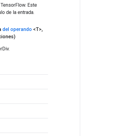
 TensorFlow. Este
lo de la entrada.
a
del operando
<T>
,
iones)
rDiv.