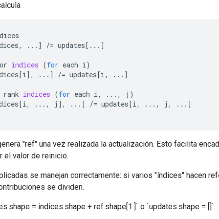
alcula
dices
dices
,
...
]
/=
updates
[
...
]
or
indices
(
for
each
i
)
dices
[
i
]
,
...
]
/=
updates
[
i
,
...
]
rank
indices
(
for
each
i
,
...,
j
)
dices
[
i
,
...,
j
]
,
...
]
/=
updates
[
i
,
...,
j
,
...
]
enera "ref" una vez realizada la actualización. Esto facilita enc
r el valor de reinicio.
licadas se manejan correctamente: si varios "índices" hacen ref
ontribuciones se dividen.
s.shape = indices.shape + ref.shape[1:]` o `updates.shape = []`.