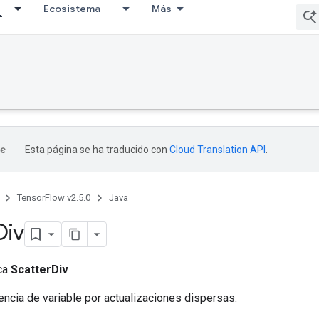
Ecosistema
Más
Esta página se ha traducido con
Cloud Translation API
.
TensorFlow v2.5.0
Java
Div
ica
ScatterDiv
encia de variable por actualizaciones dispersas.