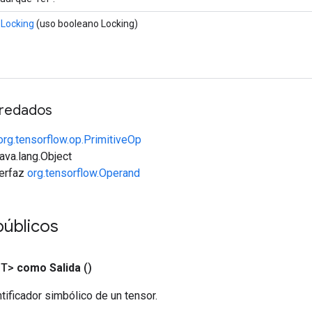
Locking
(uso booleano Locking)
redados
org.tensorflow.op.PrimitiveOp
java.lang.Object
terfaz
org.tensorflow.Operand
úblicos
<T>
como Salida
()
tificador simbólico de un tensor.