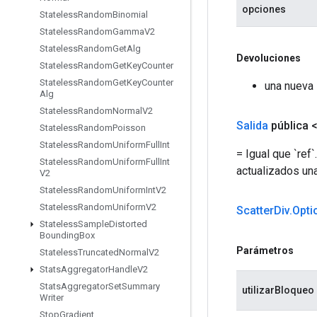
opciones
Stateless
Random
Binomial
Stateless
Random
Gamma
V2
Stateless
Random
Get
Alg
Devoluciones
Stateless
Random
Get
Key
Counter
Stateless
Random
Get
Key
Counter
una nueva 
Alg
Stateless
Random
Normal
V2
Salida
pública 
Stateless
Random
Poisson
Stateless
Random
Uniform
Full
Int
= Igual que `ref
Stateless
Random
Uniform
Full
Int
actualizados una
V2
Stateless
Random
Uniform
Int
V2
Stateless
Random
Uniform
V2
Scatter
Div
.
Opti
Stateless
Sample
Distorted
Bounding
Box
Parámetros
Stateless
Truncated
Normal
V2
Stats
Aggregator
Handle
V2
Stats
Aggregator
Set
Summary
utilizarBloqueo
Writer
Stop
Gradient