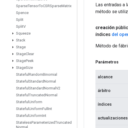
Las entradas a 
Sparse
Tensor
To
CSRSparse
Matrix
método se utiliz
Spence
Split
Split
V
creación
públi
Squeeze
índices
del ope
Stack
Método de fábri
Stage
Stage
Clear
Stage
Peek
Parámetros
Stage
Size
Stateful
Random
Binomial
alcance
Stateful
Standard
Normal
Stateful
Standard
Normal
V2
árbitro
Stateful
Truncated
Normal
Stateful
Uniform
índices
Stateful
Uniform
Full
Int
Stateful
Uniform
Int
actualizaciones
Stateless
Parameterized
Truncated
Normal