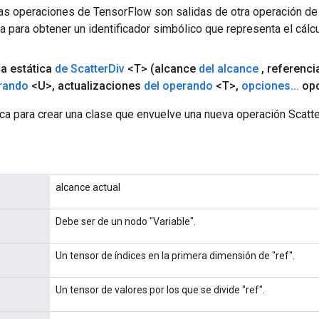
las operaciones de TensorFlow son salidas de otra operación de
a para obtener un identificador simbólico que representa el cálcu
ca estática
de Scatter
Div
<T>
(alcance
del alcance
,
referenci
rando
<U>
,
actualizaciones
del operando
<T>
,
opciones
.
.
.
opc
ca para crear una clase que envuelve una nueva operación Scatte
alcance actual
Debe ser de un nodo "Variable".
Un tensor de índices en la primera dimensión de "ref".
Un tensor de valores por los que se divide "ref".