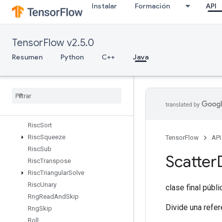
Instalar
Formación
API
RiscRandomUniform
RiscReal
RiscReduce
TensorFlow v2.5.0
RiscRem
RiscReshape
Resumen
Python
C++
Java
RiscReverse
Risc
Scatter
Risc
Shape
Risc
Sign
Risc
Slice
Risc
Sort
Risc
Squeeze
TensorFlow
API
Risc
Sub
Scatter
Risc
Transpose
Risc
Triangular
Solve
Risc
Unary
clase final públ
Rng
Read
And
Skip
Divide una refer
Rng
Skip
Roll