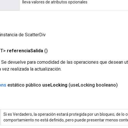
lleva valores de atributos opcionales
instancia de ScatterDiv
<T>
referencia
Salida
()
`. Se devuelve para comodidad de las operaciones que desean uti
 vez realizada la actualización.
ons
estático público
use
Locking
(use
Locking booleano)
Si es Verdadero, la operación estará protegida por un bloqueo; de lo co
comportamiento no está definido, pero puede presentar menos cont