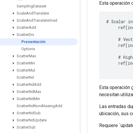
Esta operación c
Sampling
Dataset
Scale
And
Translate
Scale
And
Translate
Grad
#
Scalar
in
ref
[
in
Scatter
Add
Scatter
Div
#
Vect
Presentación
ref
[
in
Options
Scatter
Max
#
High
ref
[
in
Scatter
Min
Scatter
Mul
Scatter
Nd
Scatter
Nd
Add
Esta operación g
Scatter
Nd
Max
necesitan utiliza
Scatter
Nd
Min
Las entradas dup
Scatter
Nd
Non
Aliasing
Add
ubicación, sus c
Scatter
Nd
Sub
Scatter
Nd
Update
Requiere `update
Scatter
Sub