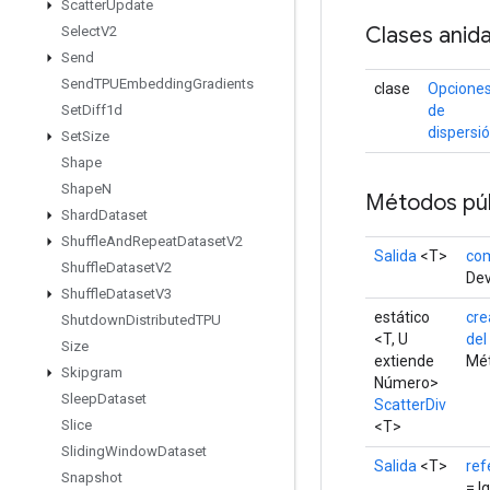
Scatter
Update
Clases anid
Select
V2
Send
Send
TPUEmbedding
Gradients
clase
Opcione
de
Set
Diff1d
dispersi
Set
Size
Shape
Shape
N
Métodos púb
Shard
Dataset
Shuffle
And
Repeat
Dataset
V2
Salida
<T>
com
Shuffle
Dataset
V2
Dev
Shuffle
Dataset
V3
estático
cre
Shutdown
Distributed
TPU
<T, U
del
Size
extiende
Mét
Skipgram
Número>
Sleep
Dataset
ScatterDiv
Slice
<T>
Sliding
Window
Dataset
Salida
<T>
ref
Snapshot
= I