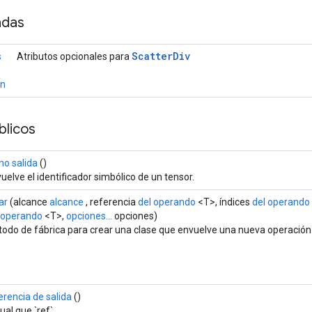
adas
Scatter
Div
s
Atributos opcionales para
ón
licos
o salida
()
uelve el identificador simbólico de un tensor.
ar
(alcance
alcance
, referencia
del operando
<T>, índices
del operando
 operando
<T>,
opciones...
opciones)
odo de fábrica para crear una clase que envuelve una nueva operación 
erencia de salida
()
gual que `ref`.