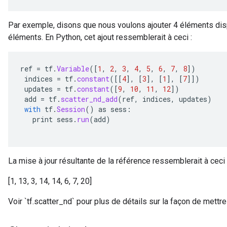
Par exemple, disons que nous voulons ajouter 4 éléments dis
éléments. En Python, cet ajout ressemblerait à ceci :
ref
=
tf
.
Variable
(
[
1
,
2
,
3
,
4
,
5
,
6
,
7
,
8
]
)
indices
=
tf
.
constant
(
[[
4
]
,
[
3
]
,
[
1
]
,
[
7
]]
)
updates
=
tf
.
constant
(
[
9
,
10
,
11
,
12
]
)
add
=
tf
.
scatter_nd_add
(
ref
,
indices
,
updates
)
with
tf
.
Session
()
as
sess
:
print
sess
.
run
(
add
)
La mise à jour résultante de la référence ressemblerait à ceci 
[1, 13, 3, 14, 14, 6, 7, 20]
Voir `tf.scatter_nd` pour plus de détails sur la façon de mettre