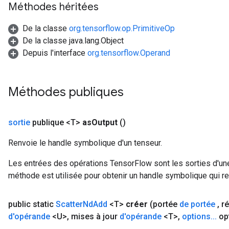
Méthodes héritées
De la classe
org.tensorflow.op.PrimitiveOp
De la classe java.lang.Object
Depuis l'interface
org.tensorflow.Operand
Méthodes publiques
sortie
publique <T>
as
Output
()
Renvoie le handle symbolique d'un tenseur.
Les entrées des opérations TensorFlow sont les sorties d'une
méthode est utilisée pour obtenir un handle symbolique qui rep
public static
Scatter
Nd
Add
<T>
créer
(portée
de portée
,
ré
d'opérande
<U>
,
mises à jour
d'opérande
<T>
,
options
.
.
.
op