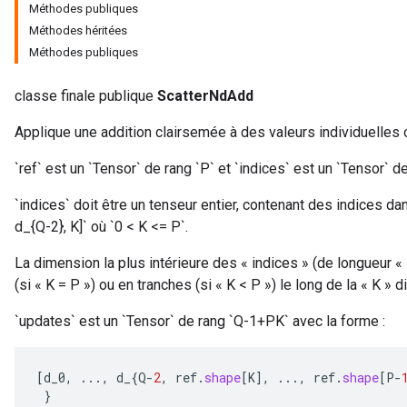
Méthodes publiques
Méthodes héritées
Méthodes publiques
classe finale publique
ScatterNdAdd
Applique une addition clairsemée à des valeurs individuelles 
`ref` est un `Tensor` de rang `P` et `indices` est un `Tensor` de
`indices` doit être un tenseur entier, contenant des indices dans `
d_{Q-2}, K]` où `0 < K <= P`.
La dimension la plus intérieure des « indices » (de longueur 
(si « K = P ») ou en tranches (si « K < P ») le long de la « K » 
`updates` est un `Tensor` de rang `Q-1+PK` avec la forme :
[
d_0
,
...,
d_
{
Q
-
2
,
ref
.
shape
[
K
]
,
...,
ref
.
shape
[
P
-
}