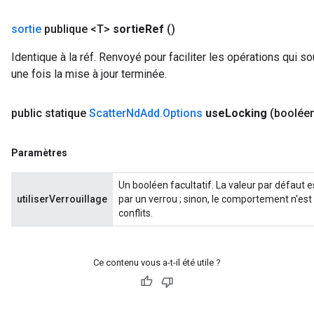
sortie
publique <T>
sortie
Ref
()
Identique à la réf. Renvoyé pour faciliter les opérations qui so
une fois la mise à jour terminée.
public statique
Scatter
Nd
Add
.
Options
use
Locking
(boolée
Paramètres
Un booléen facultatif. La valeur par défaut e
utiliserVerrouillage
par un verrou ; sinon, le comportement n'est
conflits.
Ce contenu vous a-t-il été utile ?