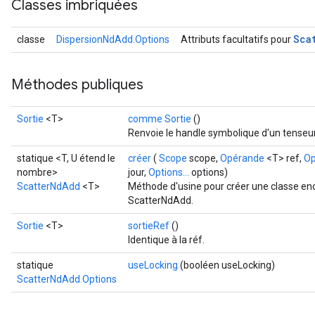
Classes imbriquées
Sca
classe
DispersionNdAdd.Options
Attributs facultatifs pour
Méthodes publiques
Sortie
<T>
comme Sortie
()
Renvoie le handle symbolique d'un tenseur
statique <T, U étend le
créer
(
Scope
scope,
Opérande
<T> ref,
Op
nombre>
jour,
Options...
options)
ScatterNdAdd
<T>
Méthode d'usine pour créer une classe en
ScatterNdAdd.
Sortie
<T>
sortieRef
()
Identique à la réf.
statique
useLocking
(booléen useLocking)
ScatterNdAdd.Options