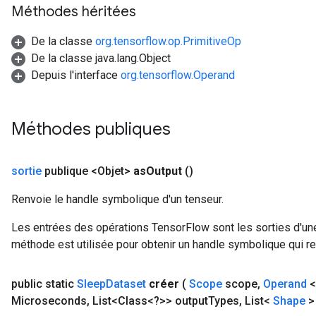
Méthodes héritées
De la classe
org.tensorflow.op.PrimitiveOp
De la classe java.lang.Object
Depuis l'interface
org.tensorflow.Operand
Méthodes publiques
sortie
publique <Objet>
as
Output
()
Renvoie le handle symbolique d'un tenseur.
Les entrées des opérations TensorFlow sont les sorties d'une
méthode est utilisée pour obtenir un handle symbolique qui rep
public static
Sleep
Dataset
créer
(
Scope
scope
,
Operand
<
Microseconds
,
List<Class<?>> output
Types
,
List<
Shape
>