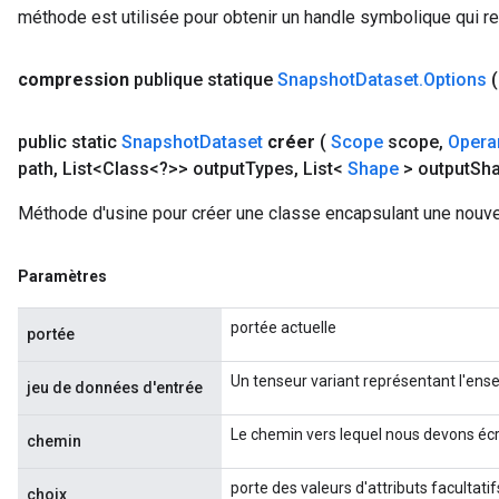
méthode est utilisée pour obtenir un handle symbolique qui rep
compression
publique statique
Snapshot
Dataset
.
Options
public static
Snapshot
Dataset
créer
(
Scope
scope
,
Opera
path
,
List<Class<?>> output
Types
,
List<
Shape
> output
Sh
Méthode d'usine pour créer une classe encapsulant une nouve
Paramètres
portée actuelle
portée
Un tenseur variant représentant l'ens
jeu de données d'entrée
Le chemin vers lequel nous devons écri
chemin
porte des valeurs d'attributs facultatif
choix