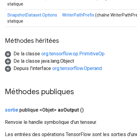
statique
SnapshotDataset.Options
WriterPathPrefix
(chaîne WriterPathPre
x
statique
Méthodes héritées
De la classe
org.tensorflow.op.PrimitiveOp
De la classe java.lang.Object
Depuis l'interface
org.tensorflow.Operand
Méthodes publiques
sortie
publique <Objet>
as
Output
()
Renvoie le handle symbolique d'un tenseur.
Les entrées des opérations TensorFlow sont les sorties d'une