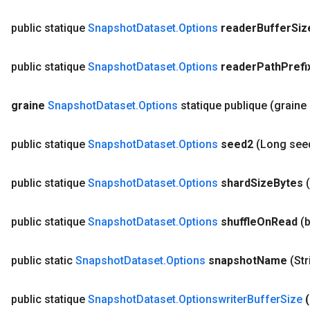
public statique
Snapshot
Dataset
.
Options
reader
Buffer
Siz
public statique
Snapshot
Dataset
.
Options
reader
Path
Prefi
graine
Snapshot
Dataset
.
Options
statique publique
(graine
public statique
Snapshot
Dataset
.
Options
seed2
(Long see
public statique
Snapshot
Dataset
.
Options
shard
Size
Bytes
public statique
Snapshot
Dataset
.
Options
shuffle
On
Read
(
public static
Snapshot
Dataset
.
Options
snapshot
Name
(St
public statique
Snapshot
Dataset
.
Optionswriter
Buffer
Size
(