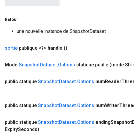
Retour
une nouvelle instance de SnapshotDataset
sortie
publique <?>
handle
()
Mode
Snapshot
Dataset
.
Options
statique public
(mode Stri
public statique
Snapshot
Dataset
.
Options
num
Reader
Thre
public statique
Snapshot
Dataset
.
Options
num
Writer
Threa
public statique
Snapshot
Dataset
.
Options
ending
Snapshot
Expiry
Seconds)