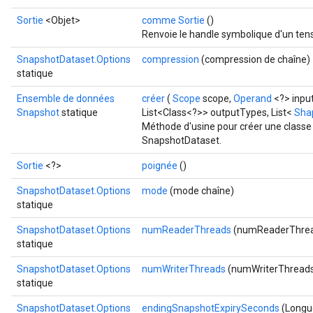
Sortie
<Objet>
comme Sortie
()
Renvoie le handle symbolique d'un ten
SnapshotDataset.Options
compression
(compression de chaîne)
statique
Ensemble de données
créer
(
Scope
scope,
Operand
<?> inpu
Snapshot
statique
List<Class<?>> outputTypes, List<
Sha
Méthode d'usine pour créer une classe
SnapshotDataset.
Sortie
<?>
poignée
()
SnapshotDataset.Options
mode
(mode chaîne)
statique
SnapshotDataset.Options
numReaderThreads
(numReaderThrea
statique
SnapshotDataset.Options
numWriterThreads
(numWriterThreads
statique
SnapshotDataset.Options
endingSnapshotExpirySeconds
(Longu