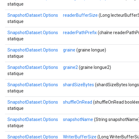
statique
SnapshotDataset.Options
readerBufferSize
(Long lecteurBuffer
statique
SnapshotDataset.Options
readerPathPrefix
(chaîne readerPathPr
statique
SnapshotDataset.Options
graine
(graine longue)
statique
SnapshotDataset.Options
graine2
(graine longue2)
statique
SnapshotDataset.Options
shardSizeBytes
(shardSizeBytes longs
statique
SnapshotDataset.Options
shuffleOnRead
(shuffleOnRead boolée
statique
SnapshotDataset.Options
snapshotName
(String snapshotName
statique
SnapshotDataset.Options
WriterBufferSize
(Long WriterBufferSi