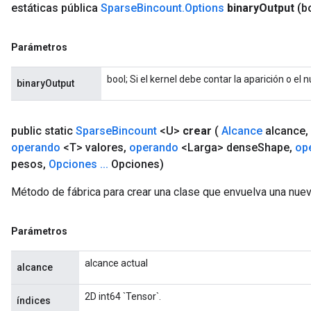
estáticas pública
Sparse
Bincount
.
Options
binary
Output
(b
Parámetros
bool; Si el kernel debe contar la aparición o el
binaryOutput
public static
Sparse
Bincount
<U>
crear
(
Alcance
alcance
,
operando
<T> valores
,
operando
<Larga> dense
Shape
,
op
pesos
,
Opciones
.
.
.
Opciones)
Método de fábrica para crear una clase que envuelva una nue
Parámetros
alcance actual
alcance
2D int64 `Tensor`.
índices