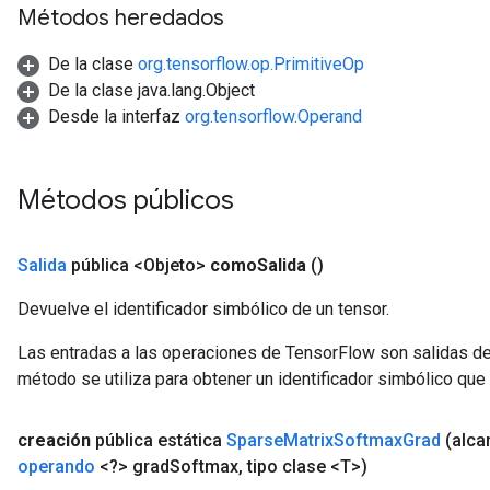
Métodos heredados
De la clase
org.tensorflow.op.PrimitiveOp
De la clase java.lang.Object
Desde la interfaz
org.tensorflow.Operand
Métodos públicos
Salida
pública <Objeto>
como
Salida
()
Devuelve el identificador simbólico de un tensor.
Las entradas a las operaciones de TensorFlow son salidas de
método se utiliza para obtener un identificador simbólico que 
creación
pública estática
Sparse
Matrix
Softmax
Grad
(alc
x
operando
<?> grad
Softmax
,
tipo clase <T>)