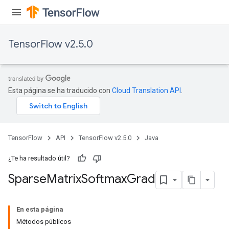
TensorFlow v2.5.0
Esta página se ha traducido con
Cloud Translation API
.
TensorFlow
API
TensorFlow v2.5.0
Java
¿Te ha resultado útil?
Sparse
Matrix
Softmax
Grad
En esta página
Métodos públicos