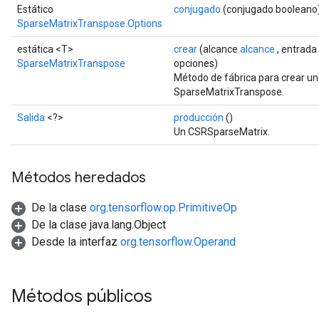
Estático
conjugado
(conjugado booleano
SparseMatrixTranspose.Options
estática <T>
crear
(alcance
alcance
, entrada
SparseMatrixTranspose
opciones)
Método de fábrica para crear u
SparseMatrixTranspose.
Salida
<?>
producción
()
Un CSRSparseMatrix.
Métodos heredados
De la clase
org.tensorflow.op.PrimitiveOp
De la clase java.lang.Object
Desde la interfaz
org.tensorflow.Operand
x
Métodos públicos