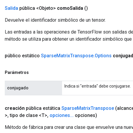
Salida
pública <Objeto>
como
Salida
()
Devuelve el identificador simbólico de un tensor.
Las entradas a las operaciones de TensorFlow son salidas de
método se utiliza para obtener un identificador simbólico que 
público estático
Sparse
Matrix
Transpose
.
Options
conjuga
Parámetros
Indica si "entrada" debe conjugarse.
conjugado
creación
pública estática
Sparse
Matrix
Transpose
(alcanc
>
,
tipo de clase <T>
,
opciones
.
.
.
opciones)
Método de fábrica para crear una clase que envuelve una nu