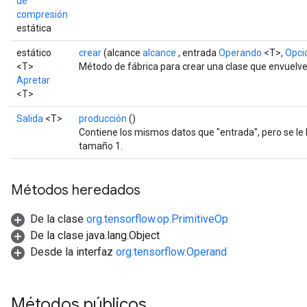
de
compresión
estática
estático
crear
(alcance
alcance
, entrada
Operando
<T>,
Opcio
<T>
Método de fábrica para crear una clase que envuelv
Apretar
<T>
Salida
<T>
producción
()
Contiene los mismos datos que "entrada", pero se l
tamaño 1.
Métodos heredados
De la clase
org.tensorflow.op.PrimitiveOp
De la clase java.lang.Object
Desde la interfaz
org.tensorflow.Operand
Métodos públicos