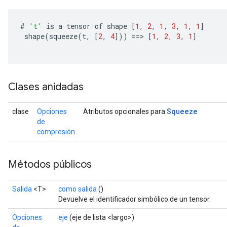
#
't'
is
a
tensor
of
shape
[
1
,
2
,
1
,
3
,
1
,
1
]
shape
(
squeeze
(
t
,
[
2
,
4
]
))
==
>
[
1
,
2
,
3
,
1
]
Clases anidadas
Squeeze
clase
Opciones
Atributos opcionales para
x
de
compresión
Métodos públicos
Salida
<T>
como salida
()
Devuelve el identificador simbólico de un tensor.
Opciones
eje
(eje de lista <largo>)