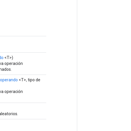
do
<T>)
va operación
inados.
 operando
<T>, tipo de
va operación
leatorios.