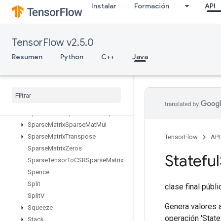
Instalar
Formación
API
SparseCrossHashed
SparseCrossV2
SparseMatrixAdd
TensorFlow v2.5.0
SparseMatrixMatMul
SparseMatrixMul
Resumen
Python
C++
Java
SparseMatrixNNZ
Sparse
Matrix
Ordering
AMD
Sparse
Matrix
Softmax
Sparse
Matrix
Softmax
Grad
Sparse
Matrix
Sparse
Cholesky
Sparse
Matrix
Sparse
Mat
Mul
Sparse
Matrix
Transpose
TensorFlow
API
Sparse
Matrix
Zeros
Stateful
Sparse
Tensor
To
CSRSparse
Matrix
Spence
Split
clase final públ
Split
V
Genera valores a
Squeeze
operación 'Stat
Stack