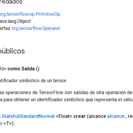
redados
org.tensorflow.op.PrimitiveOp
java.lang.Object
terfaz
org.tensorflow.Operand
úblicos
<U>
como Salida
()
tificador simbólico de un tensor.
las operaciones de TensorFlow son salidas de otra operación de
a para obtener un identificador simbólico que representa el cálcu
a
Stateful
Standard
Normal
<Float>
crear
(alcance
alcance
,
re
o
<T>)