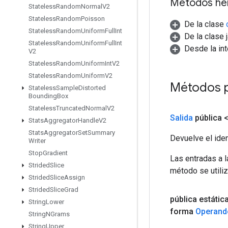
Métodos he
Stateless
Random
Normal
V2
Stateless
Random
Poisson
De la clase
Stateless
Random
Uniform
Full
Int
De la clase 
Stateless
Random
Uniform
Full
Int
Desde la in
V2
Stateless
Random
Uniform
Int
V2
Stateless
Random
Uniform
V2
Métodos p
Stateless
Sample
Distorted
Bounding
Box
Stateless
Truncated
Normal
V2
Salida
pública 
Stats
Aggregator
Handle
V2
Stats
Aggregator
Set
Summary
Devuelve el iden
Writer
Stop
Gradient
Las entradas a 
Strided
Slice
método se utiliz
Strided
Slice
Assign
Strided
Slice
Grad
pública estátic
String
Lower
forma
Operand
String
NGrams
String
Upper