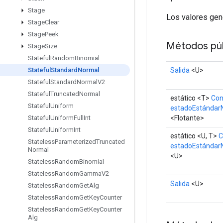
Stage
Los valores gen
Stage
Clear
Stage
Peek
Métodos púb
Stage
Size
Stateful
Random
Binomial
Salida
<U>
Stateful
Standard
Normal
Stateful
Standard
Normal
V2
Stateful
Truncated
Normal
estático <T>
Co
Stateful
Uniform
estadoEstándar
<Flotante>
Stateful
Uniform
Full
Int
Stateful
Uniform
Int
estático <U, T>
C
Stateless
Parameterized
Truncated
estadoEstándar
Normal
<U>
Stateless
Random
Binomial
Stateless
Random
Gamma
V2
Salida
<U>
Stateless
Random
Get
Alg
Stateless
Random
Get
Key
Counter
Stateless
Random
Get
Key
Counter
Alg