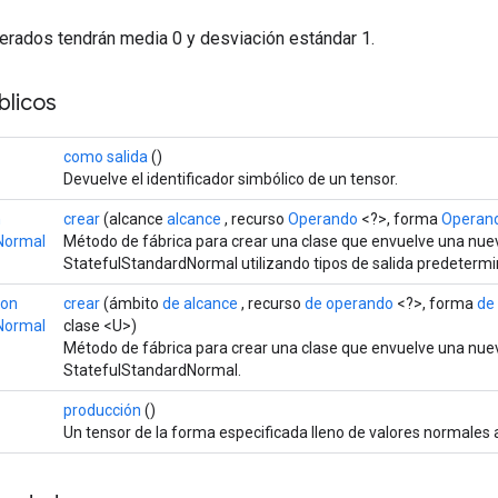
erados tendrán media 0 y desviación estándar 1.
licos
como salida
()
Devuelve el identificador simbólico de un tensor.
n
crear
(alcance
alcance
, recurso
Operando
<?>, forma
Operan
Normal
Método de fábrica para crear una clase que envuelve una nue
StatefulStandardNormal utilizando tipos de salida predeterm
on
crear
(ámbito
de alcance
, recurso
de operando
<?>, forma
de
Normal
clase <U>)
Método de fábrica para crear una clase que envuelve una nue
StatefulStandardNormal.
producción
()
Un tensor de la forma especificada lleno de valores normales a