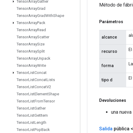
Tensor
Array
Gather
Método de fábri
Tensor
Array
Grad
Tensor
Array
Grad
With
Shape
Parámetros
Tensor
Array
Pack
Tensor
Array
Read
al
alcance
Tensor
Array
Scatter
Tensor
Array
Size
El
recurso
Tensor
Array
Split
Tensor
Array
Unpack
La
forma
Tensor
Array
Write
Tensor
List
Concat
El
tipo d
Tensor
List
Concat
Lists
Tensor
List
Concat
V2
Tensor
List
Element
Shape
Devoluciones
Tensor
List
From
Tensor
Tensor
List
Gather
una nueva 
Tensor
List
Get
Item
Tensor
List
Length
Salida
pública 
Tensor
List
Pop
Back