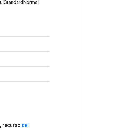
fulStandardNormal
,
recurso
del