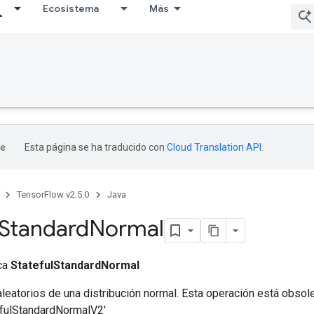
Ecosistema
Más
Esta página se ha traducido con
Cloud Translation API
.
TensorFlow v2.5.0
Java
Standard
Normal
ica
StatefulStandardNormal
leatorios de una distribución normal. Esta operación está obsole
efulStandardNormalV2'