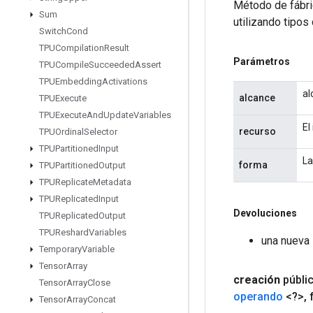
Método de fábri
Sum
utilizando tipos
Switch
Cond
TPUCompilation
Result
Parámetros
TPUCompile
Succeeded
Assert
TPUEmbedding
Activations
al
alcance
TPUExecute
TPUExecute
And
Update
Variables
El
recurso
TPUOrdinal
Selector
TPUPartitioned
Input
La
forma
TPUPartitioned
Output
TPUReplicate
Metadata
TPUReplicated
Input
Devoluciones
TPUReplicated
Output
TPUReshard
Variables
una nueva 
Temporary
Variable
Tensor
Array
creación
públi
Tensor
Array
Close
operando
<?>
,
Tensor
Array
Concat