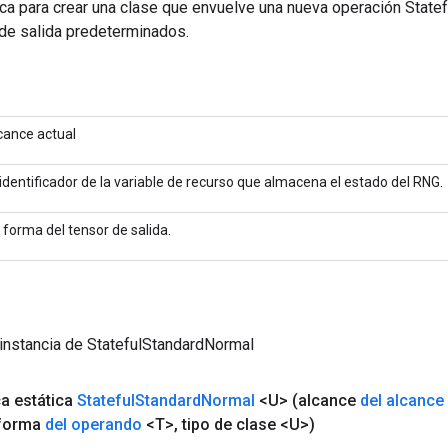
ca para crear una clase que envuelve una nueva operación State
 de salida predeterminados.
cance actual
 identificador de la variable de recurso que almacena el estado del RNG.
 forma del tensor de salida.
instancia de StatefulStandardNormal
ca estática
Stateful
Standard
Normal
<U>
(alcance
del alcance
forma
del operando
<T>
,
tipo de clase <U>)