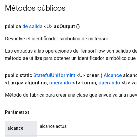
Métodos públicos
pública
de salida
<U>
as
Output
()
Devuelve el identificador simbólico de un tensor.
Las entradas a las operaciones de TensorFlow son salidas de
método se utiliza para obtener un identificador simbólico que 
public static
Stateful
Uniform
Int
<U>
crear
(
Alcance
alcan
<Larga> algoritmo
,
operando
<T> forma
,
operando
<U> va
Método de fábrica para crear una clase que envuelva una nuev
Parámetros
alcance actual
alcance