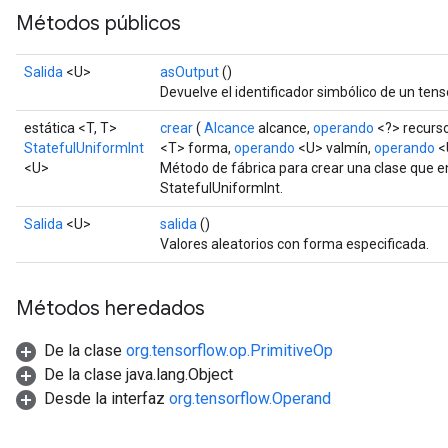
Métodos públicos
Salida
<U>
asOutput
()
Devuelve el identificador simbólico de un tens
estática <T, T>
crear
(
Alcance
alcance,
operando
<?> recurs
StatefulUniformInt
<T> forma,
operando
<U> valmín,
operando
<
<U>
Método de fábrica para crear una clase que 
StatefulUniformInt.
Salida
<U>
salida
()
Valores aleatorios con forma especificada.
Métodos heredados
De la clase
org.tensorflow.op.PrimitiveOp
De la clase java.lang.Object
Desde la interfaz
org.tensorflow.Operand