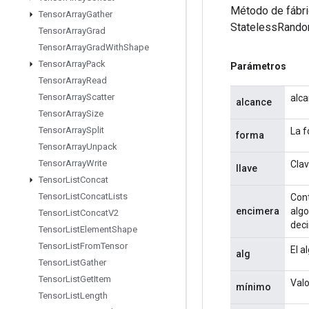
Método de fábri
Tensor
Array
Gather
StatelessRando
Tensor
Array
Grad
Tensor
Array
Grad
With
Shape
Tensor
Array
Pack
Parámetros
Tensor
Array
Read
Tensor
Array
Scatter
alca
alcance
Tensor
Array
Size
Tensor
Array
Split
La f
forma
Tensor
Array
Unpack
Tensor
Array
Write
Clav
llave
Tensor
List
Concat
Tensor
List
Concat
Lists
Cont
encimera
algo
Tensor
List
Concat
V2
decir
Tensor
List
Element
Shape
Tensor
List
From
Tensor
El a
alg
Tensor
List
Gather
Tensor
List
Get
Item
Valo
mínimo
Tensor
List
Length