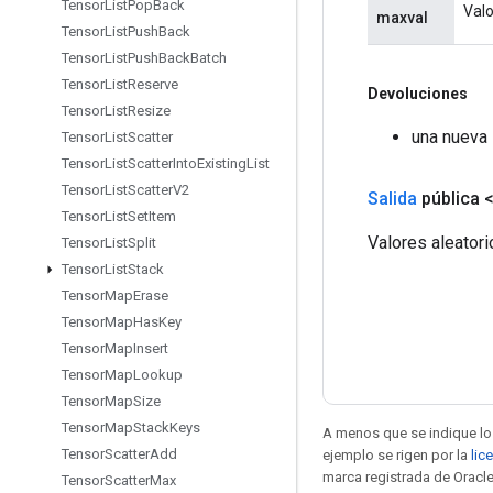
Tensor
List
Pop
Back
Valo
maxval
Tensor
List
Push
Back
Tensor
List
Push
Back
Batch
Tensor
List
Reserve
Devoluciones
Tensor
List
Resize
una nueva
Tensor
List
Scatter
Tensor
List
Scatter
Into
Existing
List
Tensor
List
Scatter
V2
Salida
pública 
Tensor
List
Set
Item
Valores aleatori
Tensor
List
Split
Tensor
List
Stack
Tensor
Map
Erase
Tensor
Map
Has
Key
Tensor
Map
Insert
Tensor
Map
Lookup
Tensor
Map
Size
Tensor
Map
Stack
Keys
A menos que se indique lo 
Tensor
Scatter
Add
ejemplo se rigen por la
lic
marca registrada de Oracle
Tensor
Scatter
Max