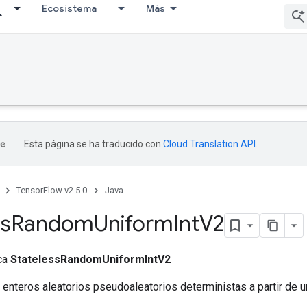
Ecosistema
Más
Esta página se ha traducido con
Cloud Translation API
.
TensorFlow v2.5.0
Java
ss
Random
Uniform
Int
V2
ica
StatelessRandomUniformIntV2
nteros aleatorios pseudoaleatorios deterministas a partir de u