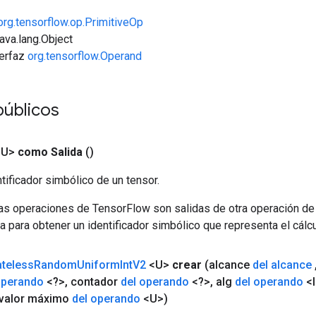
org.tensorflow.op.PrimitiveOp
java.lang.Object
terfaz
org.tensorflow.Operand
úblicos
<U>
como Salida
()
tificador simbólico de un tensor.
las operaciones de TensorFlow son salidas de otra operación de
a para obtener un identificador simbólico que representa el cálcu
ateless
Random
Uniform
Int
V2
<U>
crear
(alcance
del alcance
operando
<?>
,
contador
del operando
<?>
,
alg
del operando
<I
valor máximo
del operando
<U>)