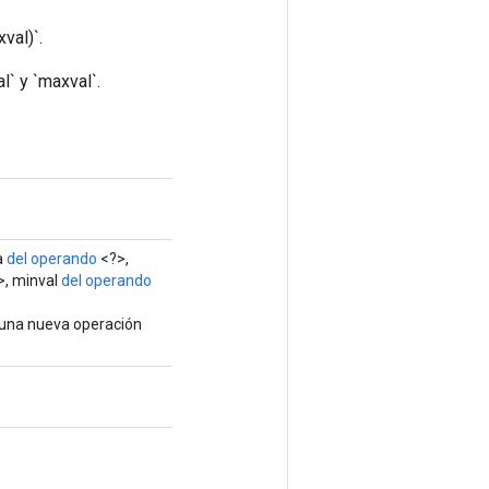
val)`.
l` y `maxval`.
a
del operando
<?>,
>, minval
del operando
 una nueva operación