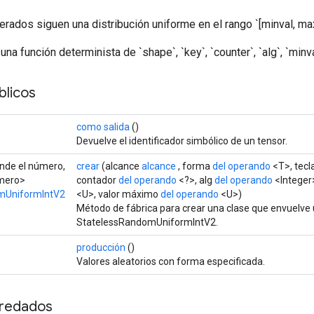
rados siguen una distribución uniforme en el rango `[minval, max
na función determinista de `shape`, `key`, `counter`, `alg`, `minva
licos
como salida
()
Devuelve el identificador simbólico de un tensor.
ende el número,
crear
(alcance
alcance
, forma
del operando
<T>, tecl
úmero>
contador
del operando
<?>, alg
del operando
<Integer
mUniformIntV2
<U>, valor máximo
del operando
<U>)
Método de fábrica para crear una clase que envuelve
StatelessRandomUniformIntV2.
producción
()
Valores aleatorios con forma especificada.
redados