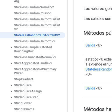
Alg
Stateless
Random
Normal
V2
Los valores gene
Stateless
Random
Poisson
Las salidas son u
Stateless
Random
Uniform
Full
Int
Stateless
Random
Uniform
Full
Int
V2
Métodos púb
Stateless
Random
Uniform
Int
V2
Stateless
Random
Uniform
V2
Salida
<U>
Stateless
Sample
Distorted
Bounding
Box
Stateless
Truncated
Normal
V2
estático <U exti
Stats
Aggregator
Handle
V2
T extiende el n
StatelessRando
Stats
Aggregator
Set
Summary
Writer
<U>
Stop
Gradient
Strided
Slice
Salida
<U>
Strided
Slice
Assign
Strided
Slice
Grad
String
Lower
Métodos he
String
NGrams