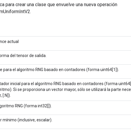
ca para crear una clase que envuelve una nueva operación
mUniformIntV2.
nce actual
orma del tensor de salida.
e para el algoritmo RNG basado en contadores (forma uint64[1]).
ador inicial para el algoritmo RNG basado en contadores (forma uint64[2
ritmo). Si se proporciona un vector mayor, sólo se utilizará la parte nece
, [:N]).
lgoritmo RNG (forma int32[]).
r mínimo (inclusive, escalar).