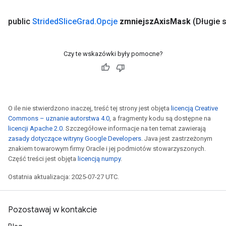
public
Strided
Slice
Grad
.
Opcje
zmniejsz
Axis
Mask
(Długie 
Czy te wskazówki były pomocne?
O ile nie stwierdzono inaczej, treść tej strony jest objęta
licencją Creative
Commons – uznanie autorstwa 4.0
, a fragmenty kodu są dostępne na
licencji Apache 2.0
. Szczegółowe informacje na ten temat zawierają
zasady dotyczące witryny Google Developers
. Java jest zastrzeżonym
znakiem towarowym firmy Oracle i jej podmiotów stowarzyszonych.
Część treści jest objęta
licencją numpy
.
Ostatnia aktualizacja: 2025-07-27 UTC.
Pozostawaj w kontakcie