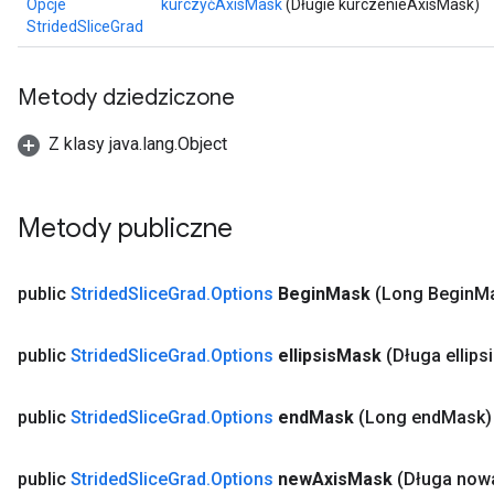
Opcje
kurczyćAxisMask
(Długie kurczenieAxisMask)
StridedSliceGrad
Metody dziedziczone
Z klasy java.lang.Object
Metody publiczne
public
Strided
Slice
Grad
.
Options
Begin
Mask
(Long Begin
M
public
Strided
Slice
Grad
.
Options
ellipsis
Mask
(Długa ellips
public
Strided
Slice
Grad
.
Options
end
Mask
(Long end
Mask)
public
Strided
Slice
Grad
.
Options
new
Axis
Mask
(Długa now