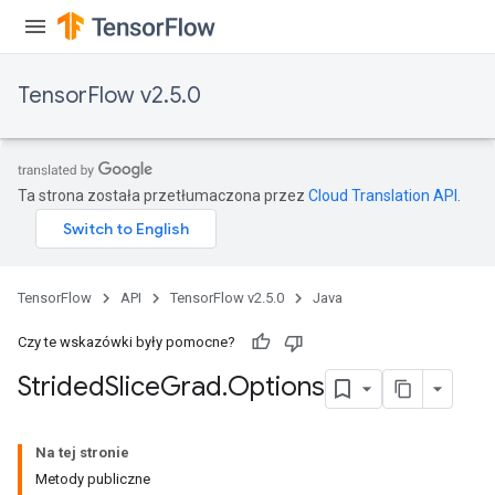
TensorFlow v2.5.0
Ta strona została przetłumaczona przez
Cloud Translation API
.
x
TensorFlow
API
TensorFlow v2.5.0
Java
Czy te wskazówki były pomocne?
Strided
Slice
Grad
.
Options
Na tej stronie
Metody publiczne