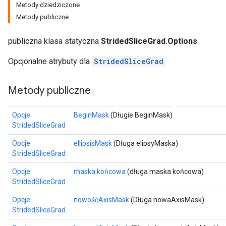
Metody dziedziczone
Metody publiczne
publiczna klasa statyczna
StridedSliceGrad.Options
Opcjonalne atrybuty dla
StridedSliceGrad
Metody publiczne
Opcje
BeginMask
(Długie BeginMask)
StridedSliceGrad
Opcje
ellipsisMask
(Długa elipsyMaska)
StridedSliceGrad
Opcje
maska ​​końcowa
(długa maska ​​końcowa)
StridedSliceGrad
Opcje
nowośćAxisMask
(Długa nowaAxisMask)
StridedSliceGrad