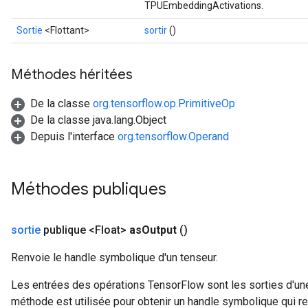
TPUEmbeddingActivations.
Sortie
<Flottant>
sortir
()
Méthodes héritées
De la classe
org.tensorflow.op.PrimitiveOp
De la classe java.lang.Object
Depuis l'interface
org.tensorflow.Operand
Méthodes publiques
sortie
publique <Float>
as
Output
()
Renvoie le handle symbolique d'un tenseur.
Les entrées des opérations TensorFlow sont les sorties d'une
méthode est utilisée pour obtenir un handle symbolique qui rep