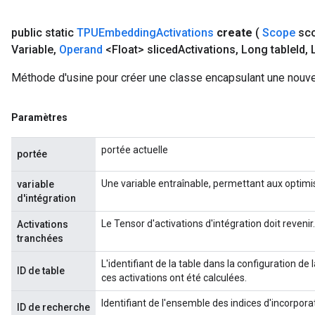
public static
TPUEmbedding
Activations
create
(
Scope
sc
Variable
,
Operand
<Float> sliced
Activations
,
Long table
Id
,
L
Méthode d'usine pour créer une classe encapsulant une nouv
Paramètres
portée actuelle
portée
Une variable entraînable, permettant aux optimi
variable
d'intégration
Le Tensor d'activations d'intégration doit revenir.
Activations
tranchées
L'identifiant de la table dans la configuration de 
ID de table
ces activations ont été calculées.
Identifiant de l'ensemble des indices d'incorporat
ID de recherche