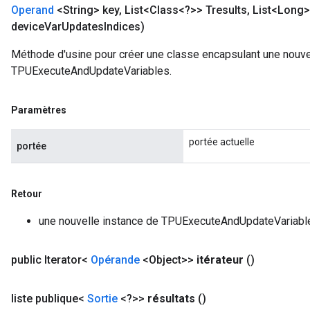
Operand
<String> key
,
List<Class<?>> Tresults
,
List<Long>
device
Var
Updates
Indices)
Méthode d'usine pour créer une classe encapsulant une nouve
TPUExecuteAndUpdateVariables.
Paramètres
portée actuelle
portée
Retour
une nouvelle instance de TPUExecuteAndUpdateVariabl
public Iterator<
Opérande
<Object>>
itérateur
()
liste publique<
Sortie
<?>>
résultats
()