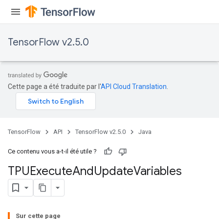
x
TensorFlow v2.5.0
Cette page a été traduite par l'
API Cloud Translation
.
TensorFlow
API
TensorFlow v2.5.0
Java
Ce contenu vous a-t-il été utile ?
TPUExecute
And
Update
Variables
Sur cette page