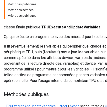
Méthodes publiques
Méthodes héritées
Méthodes publiques
classe finale publique
TPUExecuteAndUpdateVariables
Op qui exécute un programme avec des mises à jour facultativ
Il lit (éventuellement) les variables du périphérique, charge
périphérique TPU, puis (facultatif) met à jour les variables su
comme spécifié dans les attributs device_var_reads_indices
provenant de la lecture directe des variables) et device_var_
programme utilisés pour mettre à jour les variables, -1 signifi
telles sorties de programme consommées par ces variables n'
opérationnelle. Pour l'usage interne du compilateur TPU distri
Méthodes publiques
TPUExecuteAndUpdateVariables
créer
(
Scope
scope, Iterable<
O