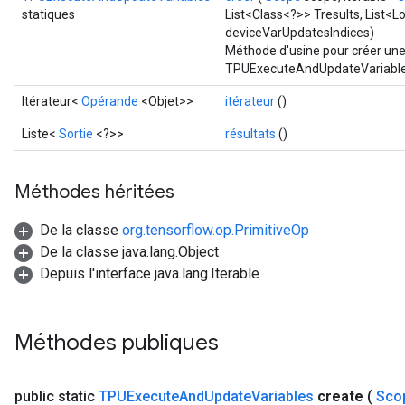
statiques
List<Class<?>> Tresults, List<
deviceVarUpdatesIndices)
Méthode d'usine pour créer une
TPUExecuteAndUpdateVariable
Itérateur<
Opérande
<Objet>>
itérateur
()
Liste<
Sortie
<?>>
résultats
()
Méthodes héritées
De la classe
org.tensorflow.op.PrimitiveOp
De la classe java.lang.Object
Depuis l'interface java.lang.Iterable
Méthodes publiques
public static
TPUExecute
And
Update
Variables
create
(
Sco