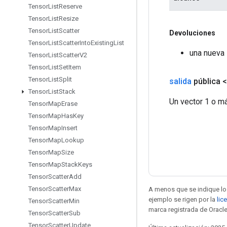
Tensor
List
Reserve
Tensor
List
Resize
Tensor
List
Scatter
Devoluciones
Tensor
List
Scatter
Into
Existing
List
una nueva 
Tensor
List
Scatter
V2
Tensor
List
Set
Item
Tensor
List
Split
salida
pública 
Tensor
List
Stack
Un vector 1 o m
Tensor
Map
Erase
Tensor
Map
Has
Key
Tensor
Map
Insert
Tensor
Map
Lookup
Tensor
Map
Size
Tensor
Map
Stack
Keys
Tensor
Scatter
Add
Tensor
Scatter
Max
A menos que se indique lo 
ejemplo se rigen por la
lic
Tensor
Scatter
Min
marca registrada de Oracle
Tensor
Scatter
Sub
Tensor
Scatter
Update