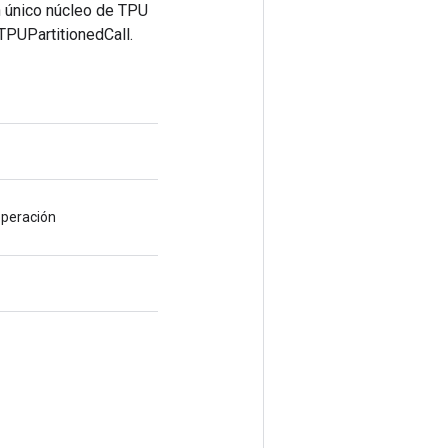
n único núcleo de TPU
 TPUPartitionedCall.
operación