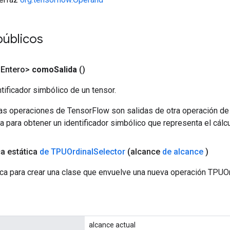
úblicos
<Entero>
como
Salida
()
tificador simbólico de un tensor.
las operaciones de TensorFlow son salidas de otra operación de
a para obtener un identificador simbólico que representa el cálcu
ca estática
de TPUOrdinal
Selector
(alcance
de alcance
)
ca para crear una clase que envuelve una nueva operación TPUOr
alcance actual