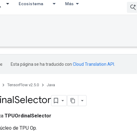
Ecosistema
Más
Esta página se ha traducido con
Cloud Translation API
.
TensorFlow v2.5.0
Java
nal
Selector
ica
TPUOrdinalSelector
núcleo de TPU Op.