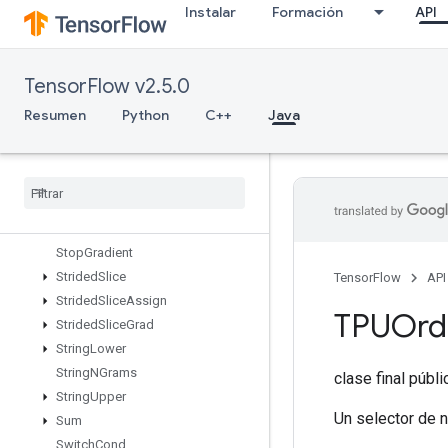
Instalar
Formación
API
StatelessRandomUniformFullInt
StatelessRandomUniformFullIntV
2
StatelessRandomUniformIntV2
TensorFlow v2.5.0
StatelessRandomUniformV2
Resumen
Python
C++
Java
Stateless
Sample
Distorted
Bounding
Box
Stateless
Truncated
Normal
V2
Stats
Aggregator
Handle
V2
Stats
Aggregator
Set
Summary
Writer
Stop
Gradient
Strided
Slice
TensorFlow
API
Strided
Slice
Assign
TPUOrdi
Strided
Slice
Grad
String
Lower
String
NGrams
clase final públ
String
Upper
Un selector de 
Sum
Switch
Cond