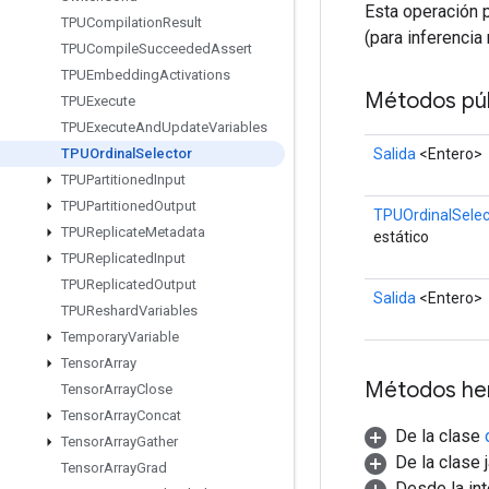
Esta operación 
TPUCompilation
Result
(para inferencia
TPUCompile
Succeeded
Assert
TPUEmbedding
Activations
Métodos púb
TPUExecute
TPUExecute
And
Update
Variables
Salida
<Entero>
TPUOrdinal
Selector
TPUPartitioned
Input
TPUPartitioned
Output
TPUOrdinalSelec
TPUReplicate
Metadata
estático
TPUReplicated
Input
TPUReplicated
Output
Salida
<Entero>
TPUReshard
Variables
Temporary
Variable
Tensor
Array
Métodos he
Tensor
Array
Close
Tensor
Array
Concat
De la clase
Tensor
Array
Gather
De la clase 
Tensor
Array
Grad
Desde la in