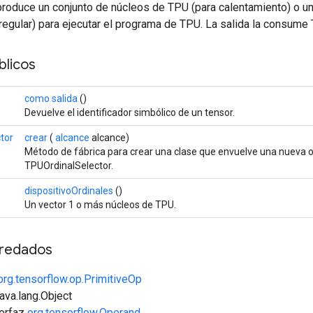
produce un conjunto de núcleos de TPU (para calentamiento) o u
 regular) para ejecutar el programa de TPU. La salida la consume
licos
como salida
()
Devuelve el identificador simbólico de un tensor.
tor
crear
(
alcance
alcance)
Método de fábrica para crear una clase que envuelve una nueva 
TPUOrdinalSelector.
dispositivoOrdinales
()
Un vector 1 o más núcleos de TPU.
redados
org.tensorflow.op.PrimitiveOp
java.lang.Object
terfaz
org.tensorflow.Operand