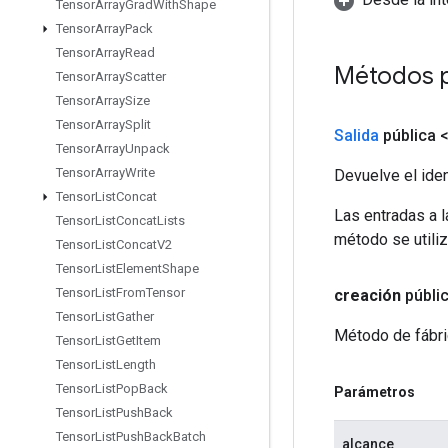
Tensor
Array
Grad
With
Shape
Tensor
Array
Pack
Tensor
Array
Read
Métodos p
Tensor
Array
Scatter
Tensor
Array
Size
Tensor
Array
Split
Salida
pública 
Tensor
Array
Unpack
Tensor
Array
Write
Devuelve el iden
Tensor
List
Concat
Las entradas a 
Tensor
List
Concat
Lists
método se utiliz
Tensor
List
Concat
V2
Tensor
List
Element
Shape
Tensor
List
From
Tensor
creación
públi
Tensor
List
Gather
Método de fábri
Tensor
List
Get
Item
Tensor
List
Length
Tensor
List
Pop
Back
Parámetros
Tensor
List
Push
Back
Tensor
List
Push
Back
Batch
alcance