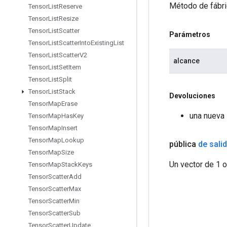
Método de fábri
Tensor
List
Reserve
Tensor
List
Resize
Tensor
List
Scatter
Parámetros
Tensor
List
Scatter
Into
Existing
List
Tensor
List
Scatter
V2
alcance
Tensor
List
Set
Item
Tensor
List
Split
Tensor
List
Stack
Devoluciones
Tensor
Map
Erase
una nueva 
Tensor
Map
Has
Key
Tensor
Map
Insert
Tensor
Map
Lookup
pública
de sali
Tensor
Map
Size
Un vector de 1 
Tensor
Map
Stack
Keys
Tensor
Scatter
Add
Tensor
Scatter
Max
Tensor
Scatter
Min
Tensor
Scatter
Sub
Tensor
Scatter
Update