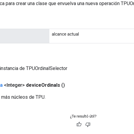
ca para crear una clase que envuelva una nueva operación TPUOr
alcance actual
instancia de TPUOrdinalSelector
da
<Integer>
device
Ordinals
()
o más núcleos de TPU.
¿Te resultó útil?