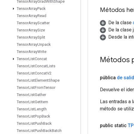
Tensor
Array
Grad
With
Shape
Métodos he
Tensor
Array
Pack
Tensor
Array
Read
De la clase
Tensor
Array
Scatter
De la clase 
Tensor
Array
Size
Desde la in
Tensor
Array
Split
Tensor
Array
Unpack
Tensor
Array
Write
Métodos p
Tensor
List
Concat
Tensor
List
Concat
Lists
Tensor
List
Concat
V2
pública
de sali
Tensor
List
Element
Shape
Tensor
List
From
Tensor
Devuelve el iden
Tensor
List
Gather
Las entradas a 
Tensor
List
Get
Item
método se utiliz
Tensor
List
Length
Tensor
List
Pop
Back
Tensor
List
Push
Back
public static
TP
Tensor
List
Push
Back
Batch