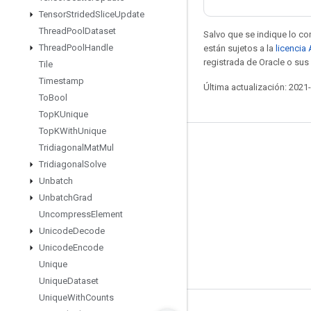
Tensor
Strided
Slice
Update
Thread
Pool
Dataset
Salvo que se indique lo con
Thread
Pool
Handle
están sujetos a la
licencia
registrada de Oracle o sus 
Tile
Timestamp
Última actualización: 2021
To
Bool
Top
KUnique
Top
KWith
Unique
Mantente conectado
Tridiagonal
Mat
Mul
Tridiagonal
Solve
Blog
Unbatch
Foro
Unbatch
Grad
Uncompress
Element
GitHub
Unicode
Decode
Twitter
Unicode
Encode
YouTube
Unique
Unique
Dataset
Unique
With
Counts