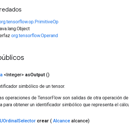
redados
org.tensorflow.op.PrimitiveOp
java.lang.Object
terfaz
org.tensorflow.Operand
úblicos
da
<Integer>
as
Output
()
tificador simbólico de un tensor.
las operaciones de TensorFlow son salidas de otra operación de
a para obtener un identificador simbólico que representa el cálcu
UOrdinal
Selector
crear
(
Alcance
alcance)