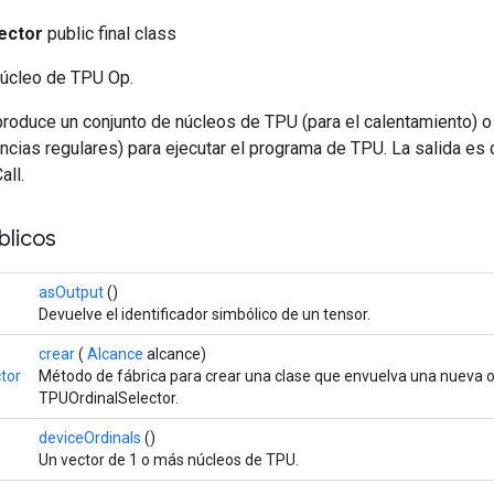
ector
public final class
núcleo de TPU Op.
produce un conjunto de núcleos de TPU (para el calentamiento) o
ncias regulares) para ejecutar el programa de TPU. La salida es
all.
licos
asOutput
()
Devuelve el identificador simbólico de un tensor.
crear
(
Alcance
alcance)
tor
Método de fábrica para crear una clase que envuelva una nueva 
TPUOrdinalSelector.
deviceOrdinals
()
Un vector de 1 o más núcleos de TPU.