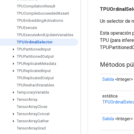
TPUCompilation
Result
TPUOrdinalSel
TPUCompile
Succeeded
Assert
Un selector de 
TPUEmbedding
Activations
TPUExecute
Esta operación 
TPUExecute
And
Update
Variables
TPU (para infere
TPUOrdinal
Selector
TPUPartitionedC
TPUPartitioned
Input
TPUPartitioned
Output
Métodos púb
TPUReplicate
Metadata
TPUReplicated
Input
TPUReplicated
Output
Salida
<Integer>
TPUReshard
Variables
Temporary
Variable
estática
Tensor
Array
TPUOrdinalSelec
Tensor
Array
Close
Tensor
Array
Concat
Salida
<Integer>
Tensor
Array
Gather
Tensor
Array
Grad