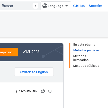
/
GitHub
Acceder
En esta página
Métodos públicos
WiML 2023.
imposio
Métodos
heredados
Métodos públicos
¿Te resultó útil?