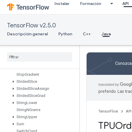
Instalar
Formación
API
StatelessRandomUniformFullInt
StatelessRandomUniformFullIntV
2
StatelessRandomUniformIntV2
TensorFlow v2.5.0
StatelessRandomUniformV2
Descripción general
Python
C++
Java
Stateless
Sample
Distorted
Bounding
Box
Stateless
Truncated
Normal
V2
Stats
Aggregator
Handle
V2
Stats
Aggregator
Set
Summary
Conozca 
Writer
Stop
Gradient
Strided
Slice
Strided
Slice
Assign
preferido. Las tr
Strided
Slice
Grad
String
Lower
String
NGrams
TensorFlow
API
String
Upper
TPUOrdi
Sum
Switch
Cond