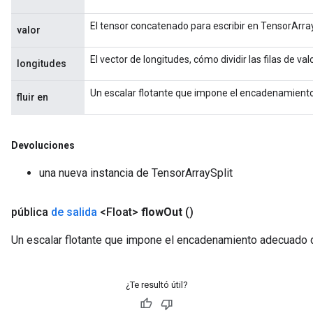
El tensor concatenado para escribir en TensorArray
valor
El vector de longitudes, cómo dividir las filas de va
longitudes
Un escalar flotante que impone el encadenamient
fluir en
Devoluciones
una nueva instancia de TensorArraySplit
pública
de salida
<Float>
flow
Out
()
Un escalar flotante que impone el encadenamiento adecuado 
¿Te resultó útil?