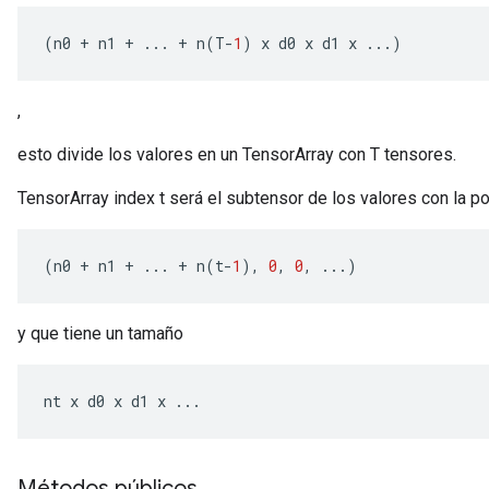
(
n0 
+
 n1 
+
...
+
 n
(
T
-
1
)
 x d0 x d1 x 
...)
,
esto divide los valores en un TensorArray con T tensores.
TensorArray index t será el subtensor de los valores con la pos
(
n0 
+
 n1 
+
...
+
 n
(
t
-
1
),
0
,
0
,
...)
y que tiene un tamaño
nt x d0 x d1 x 
...
Métodos públicos