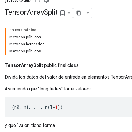
¿Te resultó útil?
Tensor
Array
Split
En esta página
Métodos públicos
Métodos heredados
Métodos públicos
TensorArraySplit
public final class
Divida los datos del valor de entrada en elementos TensorArra
Asumiendo que "longitudes" toma valores
x
(
n0
,
 n1
,
...,
 n
(
T
-
1
))
y que `valor` tiene forma