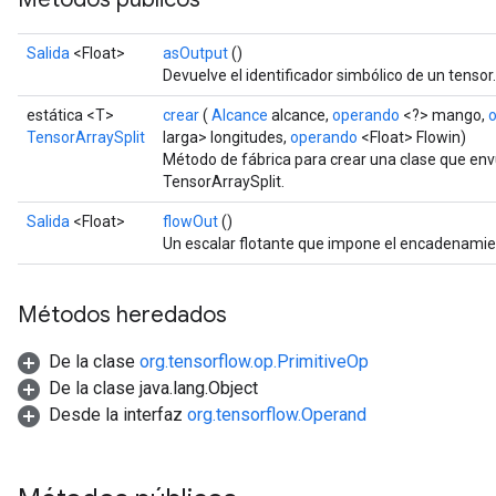
Salida
<Float>
asOutput
()
Devuelve el identificador simbólico de un tensor.
estática <T>
crear
(
Alcance
alcance,
operando
<?> mango,
TensorArraySplit
larga> longitudes,
operando
<Float> Flowin)
Método de fábrica para crear una clase que en
TensorArraySplit.
Salida
<Float>
flowOut
()
Un escalar flotante que impone el encadenami
Métodos heredados
De la clase
org.tensorflow.op.PrimitiveOp
De la clase java.lang.Object
Desde la interfaz
org.tensorflow.Operand