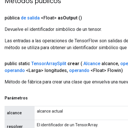
Métodos públicos
pública
de salida
<Float>
as
Output
()
Devuelve el identificador simbólico de un tensor.
Las entradas a las operaciones de TensorFlow son salidas de
método se utiliza para obtener un identificador simbólico que 
public static
Tensor
Array
Split
crear
(
Alcance
alcance
,
ope
operando
<Larga> longitudes
,
operando
<Float> Flowin)
Método de fábrica para crear una clase que envuelva una nuev
Parámetros
alcance actual
alcance
El identificador de un TensorArray.
resolver