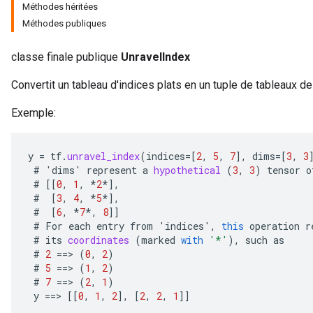
Méthodes héritées
Méthodes publiques
classe finale publique
UnravelIndex
Convertit un tableau d'indices plats en un tuple de tableaux 
Exemple:
y
=
tf
.
unravel_index
(
indices
=[
2
,
5
,
7
]
,
dims
=[
3
,
3
#
'
dims
'
represent
a
hypothetical
(
3
,
3
)
tensor
o
#
[[
0
,
1
,
*
2
*]
,
#
[
3
,
4
,
*
5
*]
,
#
[
6
,
*
7
*
,
8
]]
#
For
each
entry
from
'
indices
'
,
this
operation
r
#
its
coordinates
(
marked
with
'*'
),
such
as
#
2
==
>
(
0
,
2
)
#
5
==
>
(
1
,
2
)
#
7
==
>
(
2
,
1
)
y
==
>
[[
0
,
1
,
2
]
,
[
2
,
2
,
1
]]