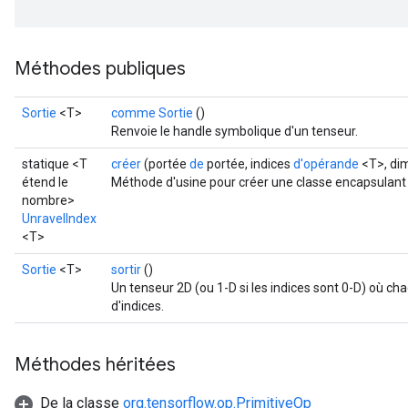
Méthodes publiques
Sortie
<T>
comme Sortie
()
Renvoie le handle symbolique d'un tenseur.
statique <T
créer
(portée
de
portée, indices
d'opérande
<T>, di
étend le
Méthode d'usine pour créer une classe encapsulant 
nombre>
UnravelIndex
<T>
Sortie
<T>
sortir
()
Un tenseur 2D (ou 1-D si les indices sont 0-D) où c
d'indices.
Méthodes héritées
De la classe
org.tensorflow.op.PrimitiveOp