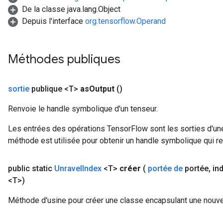
De la classe java.lang.Object
Depuis l'interface
org.tensorflow.Operand
Méthodes publiques
sortie
publique <T>
as
Output
()
Renvoie le handle symbolique d'un tenseur.
Les entrées des opérations TensorFlow sont les sorties d'une
méthode est utilisée pour obtenir un handle symbolique qui rep
public static
Unravel
Index
<T>
créer
(
portée de
portée
,
in
<T>)
Méthode d'usine pour créer une classe encapsulant une nouve