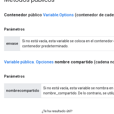
Contenedor
público
Variable
.
Options
(contenedor de cade
Parámetros
Si no está vacía, esta variable se coloca en el contenedor d
envase
contenedor predeterminado.
Variable pública
.
Opciones
nombre compartido
(cadena n
Parámetros
Si no está vacía, esta variable se nombra en
nombrecompartido
nombre_compartido. De lo contrario, se utili
¿Te ha resultado útil?