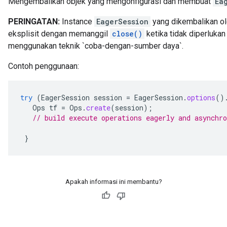
Mengembalikan objek yang mengonfigurasi dan membuat
Ea
PERINGATAN:
Instance
EagerSession
yang dikembalikan ol
eksplisit dengan memanggil
close()
ketika tidak diperlukan 
menggunakan teknik `coba-dengan-sumber daya`.
Contoh penggunaan:
try
(
EagerSession
session
=
EagerSession
.
options
()
Ops
tf
=
Ops
.
create
(
session
);
// build execute operations eagerly and asynchro
}
Apakah informasi ini membantu?