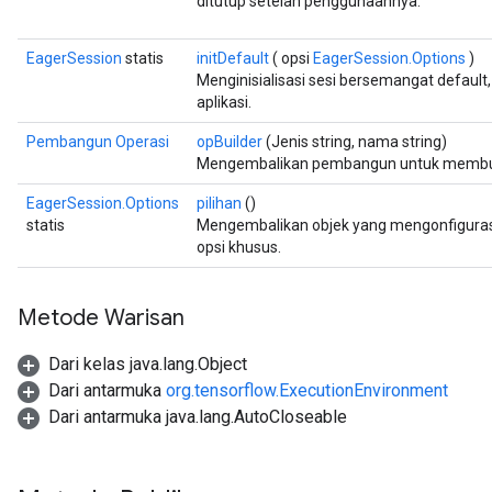
ditutup setelah penggunaannya.
EagerSession
statis
initDefault
( opsi
EagerSession.Options
)
Menginisialisasi sesi bersemangat default
aplikasi.
Pembangun Operasi
opBuilder
(Jenis string, nama string)
Mengembalikan pembangun untuk memb
EagerSession.Options
pilihan
()
statis
Mengembalikan objek yang mengonfigur
opsi khusus.
Metode Warisan
Dari kelas java.lang.Object
Dari antarmuka
org.tensorflow.ExecutionEnvironment
Dari antarmuka java.lang.AutoCloseable