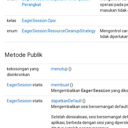
Perangkat
operasi pada p
masukan tidak 
kelas
EagerSession.Opsi
enum
EagerSession.ResourceCleanupStrategy
Mengontrol car
tidak diperlukan
Metode Publik
kekosongan yang
menutup
()
disinkronkan
EagerSession
statis
membuat
()
EagerSession
Mengembalikan
yang diko
EagerSession
statis
dapatkanDefault
()
Mengembalikan sesi bersemangat default
Setelah diinisialisasi, sesi bersemangat d
aplikasi, berbeda dengan sesi yang diperol