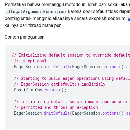
Perhatikan bahwa memanggil metode ini lebih dari sekali ak
IllegalArgumentException
karena sesi default tidak dapat
penting untuk menginisialisasinya secara eksplisit sebelum
kalinya dari thread mana pun.
Contoh penggunaan:
// Initializing default session to override default
// is optional
EagerSession
.
initDefault
(
EagerSession
.
options
().
a
// Starting to build eager operations using defaul
// EagerSession.getDefault() implicitly
Ops
tf
=
Ops
.
create
();
// Initializing default session more than once or
// permitted and throws an exception
EagerSession
.
initDefault
(
EagerSession
.
options
().
a