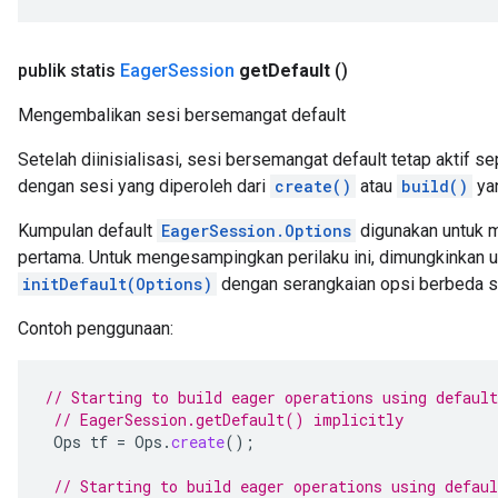
publik statis
Eager
Session
get
Default
()
Mengembalikan sesi bersemangat default
Setelah diinisialisasi, sesi bersemangat default tetap aktif s
dengan sesi yang diperoleh dari
create()
atau
build()
yan
Kumpulan default
EagerSession.Options
digunakan untuk m
pertama. Untuk mengesampingkan perilaku ini, dimungkinkan 
initDefault(Options)
dengan serangkaian opsi berbeda se
Contoh penggunaan:
// Starting to build eager operations using default
// EagerSession.getDefault() implicitly
Ops
tf
=
Ops
.
create
();
// Starting to build eager operations using defaul