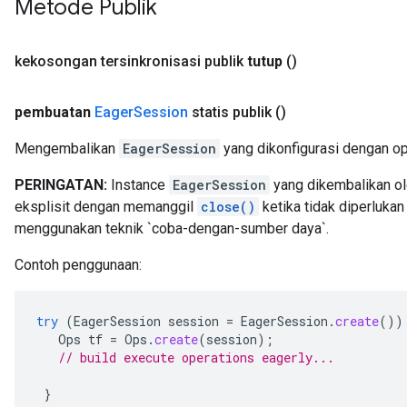
Metode Publik
kekosongan tersinkronisasi publik
tutup
()
pembuatan
Eager
Session
statis publik
()
Mengembalikan
EagerSession
yang dikonfigurasi dengan ops
PERINGATAN:
Instance
EagerSession
yang dikembalikan ol
eksplisit dengan memanggil
close()
ketika tidak diperlukan 
menggunakan teknik `coba-dengan-sumber daya`.
Contoh penggunaan:
try
(
EagerSession
session
=
EagerSession
.
create
())
Ops
tf
=
Ops
.
create
(
session
);
// build execute operations eagerly...
}