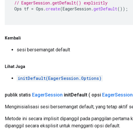
// EagerSession.getDefault() explicitly
Ops
tf
=
Ops
.
create
(
EagerSession
.
getDefault
());
Kembali
sesi bersemangat default
Lihat Juga
initDefault(EagerSession.Options)
publik statis
Eager
Session
init
Default
( opsi
Eager
Session
Menginisialisasi sesi bersemangat default, yang tetap aktif s
Metode ini secara implisit dipanggil pada panggilan pertama 
dipanggil secara eksplisit untuk mengganti opsi default.