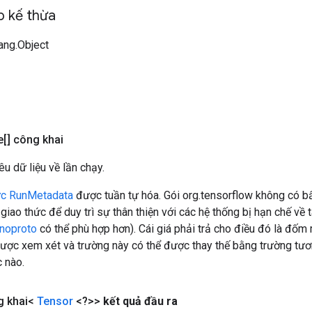
 kế thừa
lang.Object
e[] công khai
êu dữ liệu về lần chạy.
ức RunMetadata
được tuần tự hóa. Gói org.tensorflow không có b
iao thức để duy trì sự thân thiện với các hệ thống bị hạn chế về 
noproto
có thể phù hợp hơn). Cái giá phải trả cho điều đó là đố
ược xem xét và trường này có thể được thay thế bằng trường tư
c nào.
g khai<
Tensor
<?>>
kết quả đầu ra