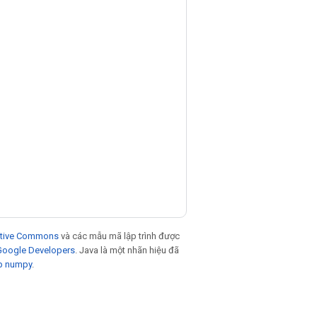
eative Commons
và các mẫu mã lập trình được
 Google Developers
. Java là một nhãn hiệu đã
p numpy
.