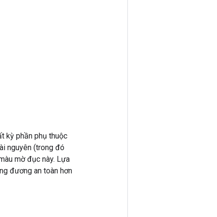
ất kỳ phần phụ thuộc
tài nguyên (trong đó
m màu mờ đục này. Lựa
ơng đương an toàn hơn