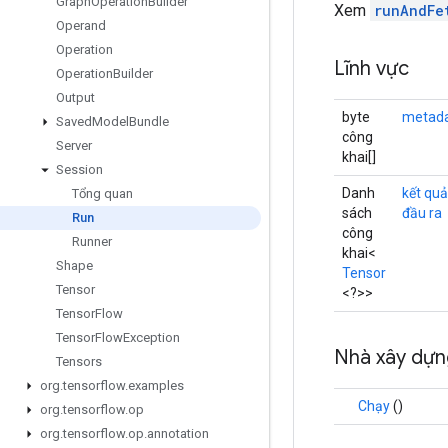
Graph
Operation
Builder
Xem
runAndFe
Operand
Operation
Lĩnh vực
Operation
Builder
Output
byte
metad
Saved
Model
Bundle
công
Server
khai[]
Session
Danh
kết quả
Tổng quan
sách
đầu ra
Run
công
Runner
khai<
Shape
Tensor
Tensor
<?>>
Tensor
Flow
Tensor
Flow
Exception
Nhà xây dự
Tensors
org
.
tensorflow
.
examples
Chạy
()
org
.
tensorflow
.
op
org
.
tensorflow
.
op
.
annotation