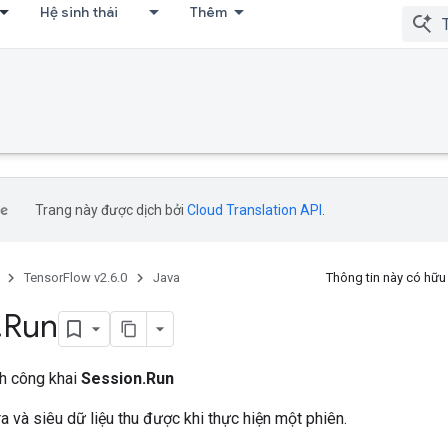
Hệ sinh thái
Thêm
Trang này được dịch bởi
Cloud Translation API
.
TensorFlow v2.6.0
Java
Thông tin này có hữ
.
Run
nh công khai
Session.Run
a và siêu dữ liệu thu được khi thực hiện một phiên.