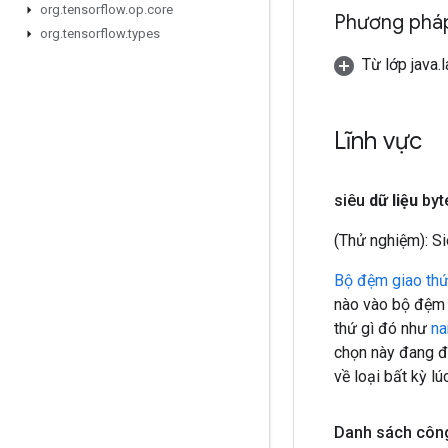
org
.
tensorflow
.
op
.
core
Phương pháp
org
.
tensorflow
.
types
Từ lớp java.
Lĩnh vực
siêu
dữ liệu
byt
(Thử nghiệm): Si
Bộ đệm giao th
nào vào bộ đệm g
thứ gì đó như
na
chọn này đang đ
về loại bất kỳ lú
Danh sách côn