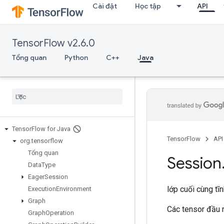
Cài đặt
Học tập
API
TensorFlow v2.6.0
Tổng quan
Python
C++
Java
Tensor
Flow for Java
TensorFlow
API
org
.
tensorflow
Tổng quan
Session
Data
Type
Eager
Session
lớp cuối cùng tĩ
Execution
Environment
Graph
Các tensor đầu r
Graph
Operation