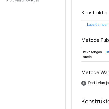
org
.
tensorflow
.
types
Konstruktor
LabelGambar
Metode Publ
kekosongan
u
statis
Metode War
Dari kelas j
Konstrukto