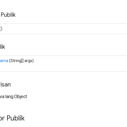
 Publik
()
ik
tama
(String[] args)
isan
ava.lang.Object
r Publik