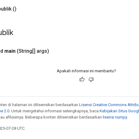
publik
()
blik
id
main
(String[] args)
Apakah informasi ini membantu?
onten di halaman ini dilisensikan berdasarkan
Lisensi Creative Commons Attribu
e 2.0
. Untuk mengetahui informasi selengkapnya, baca
Kebijakan Situs Goog
atau afiliasinya. Beberapa konten dilisensikan berdasarkan
lisensi numpy
.
025-07-28 UTC.