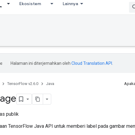
Ekosistem
Lainnya
Halaman ini diterjemahkan oleh
Cloud Translation API
.
TensorFlow v2.6.0
Java
Apaka
age
as publik
aan TensorFlow Java API untuk memberi label pada gambar me