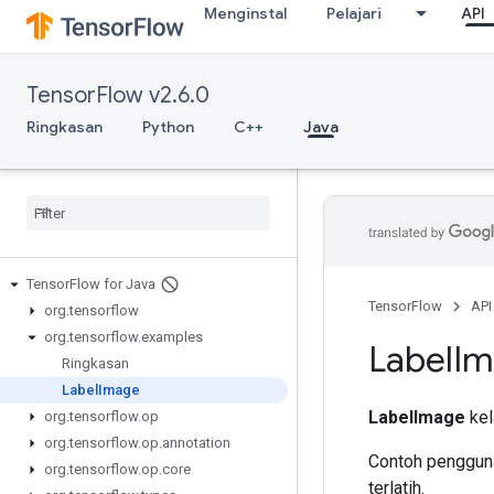
Menginstal
Pelajari
API
TensorFlow v2.6.0
Ringkasan
Python
C++
Java
Tensor
Flow for Java
TensorFlow
API
org
.
tensorflow
org
.
tensorflow
.
examples
Label
Im
Ringkasan
Label
Image
LabelImage
kel
org
.
tensorflow
.
op
org
.
tensorflow
.
op
.
annotation
Contoh penggun
org
.
tensorflow
.
op
.
core
terlatih.