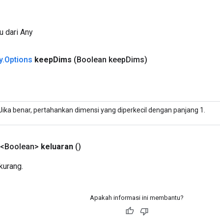
u dari Any
y
.
Options
keep
Dims
(Boolean keep
Dims)
Jika benar, pertahankan dimensi yang diperkecil dengan panjang 1.
 <Boolean>
keluaran
()
kurang.
Apakah informasi ini membantu?