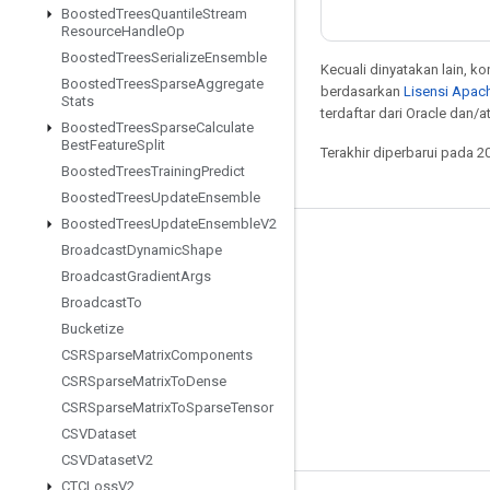
Boosted
Trees
Quantile
Stream
Resource
Handle
Op
Boosted
Trees
Serialize
Ensemble
Kecuali dinyatakan lain, k
Boosted
Trees
Sparse
Aggregate
berdasarkan
Lisensi Apach
Stats
terdaftar dari Oracle dan/
Boosted
Trees
Sparse
Calculate
Best
Feature
Split
Terakhir diperbarui pada 2
Boosted
Trees
Training
Predict
Boosted
Trees
Update
Ensemble
Boosted
Trees
Update
Ensemble
V2
Tetap terhubung
Broadcast
Dynamic
Shape
Broadcast
Gradient
Args
Blog
Broadcast
To
Forum
Bucketize
CSRSparse
Matrix
Components
GitHub
CSRSparse
Matrix
To
Dense
Twitter
CSRSparse
Matrix
To
Sparse
Tensor
YouTube
CSVDataset
CSVDataset
V2
CTCLoss
V2