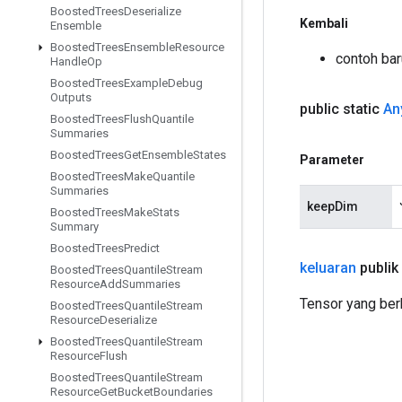
Boosted
Trees
Deserialize
Kembali
Ensemble
Boosted
Trees
Ensemble
Resource
contoh bar
Handle
Op
Boosted
Trees
Example
Debug
Outputs
public static
An
Boosted
Trees
Flush
Quantile
Summaries
Boosted
Trees
Get
Ensemble
States
Parameter
Boosted
Trees
Make
Quantile
Summaries
keepDim
Boosted
Trees
Make
Stats
Summary
Boosted
Trees
Predict
keluaran
publik
Boosted
Trees
Quantile
Stream
Resource
Add
Summaries
Tensor yang ber
Boosted
Trees
Quantile
Stream
Resource
Deserialize
Boosted
Trees
Quantile
Stream
Resource
Flush
Boosted
Trees
Quantile
Stream
Resource
Get
Bucket
Boundaries