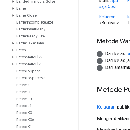
statis
Apa
k
Banded
Triangular
Solve
saja.Opsi
Barrier
Barrier
Close
Keluaran
k
Barrier
Incomplete
Size
<Boolean>
T
Barrier
Insert
Many
Barrier
Ready
Size
Metode War
Barrier
Take
Many
Batch
Dari kelas
o
Batch
Mat
Mul
V2
Dari kelas j
Batch
Mat
Mul
V3
Dari antarm
Batch
To
Space
Batch
To
Space
Nd
Bessel
I0
Metode Pu
Bessel
I1
Bessel
J0
Bessel
J1
Keluaran
publik
Bessel
K0
Mengembalikan 
Bessel
K0e
Bessel
K1