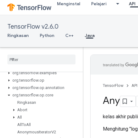
Menginstal
Pelajari
API
TensorFlow v2.6.0
Ringkasan
Python
C++
Java
Tensor
Flow for Java
org
.
tensorflow
org
.
tensorflow
.
examples
org
.
tensorflow
.
op
TensorFlow
API
org
.
tensorflow
.
op
.
annotation
org
.
tensorflow
.
op
.
core
Any
Ringkasan
Abort
kelas akhir publ
All
All
To
All
Menghitung "logi
Anonymous
Iterator
V2