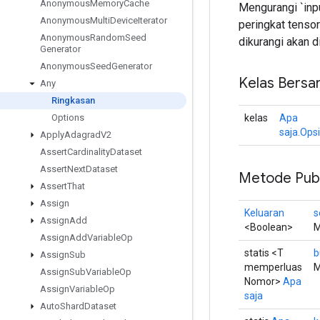
Anonymous
Memory
Cache
Mengurangi `inp
Anonymous
Multi
Device
Iterator
peringkat tensor
Anonymous
Random
Seed
dikurangi akan 
Generator
Anonymous
Seed
Generator
Kelas Bersa
Any
Ringkasan
kelas
Apa
Options
saja.Opsi
Apply
Adagrad
V2
Assert
Cardinality
Dataset
Assert
Next
Dataset
Metode Publ
Assert
That
Assign
Keluaran
s
Assign
Add
<Boolean>
M
Assign
Add
Variable
Op
statis <T
b
Assign
Sub
memperluas
M
Assign
Sub
Variable
Op
Nomor>
Apa
Assign
Variable
Op
saja
Auto
Shard
Dataset