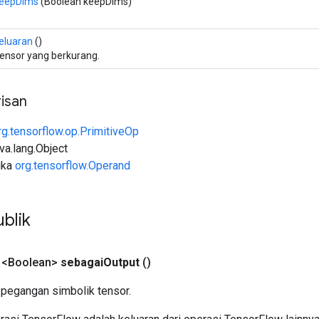
eepDims
(Boolean keepDims)
eluaran
()
ensor yang berkurang.
isan
rg.tensorflow.op.PrimitiveOp
ava.lang.Object
uka
org.tensorflow.Operand
blik
 <Boolean>
sebagai
Output
()
pegangan simbolik tensor.