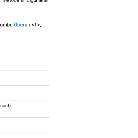
. Metode ini digunakan
umbu
Operan
<T>
,
nput),