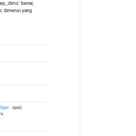
eep_dims` benar,
ar, dimensi yang
Opsi...
opsi)
u.