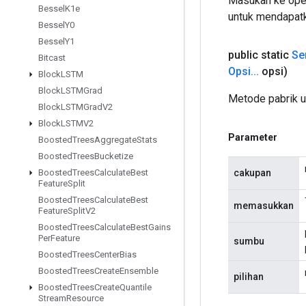
Masukan ke oper
Bessel
K1e
untuk mendapatk
Bessel
Y0
Bessel
Y1
public static
Se
Bitcast
Opsi
.
.
.
opsi)
Block
LSTM
Block
LSTMGrad
Metode pabrik 
Block
LSTMGrad
V2
Block
LSTMV2
Parameter
Boosted
Trees
Aggregate
Stats
Boosted
Trees
Bucketize
cakupan
Boosted
Trees
Calculate
Best
Feature
Split
Boosted
Trees
Calculate
Best
memasukkan
Feature
Split
V2
Boosted
Trees
Calculate
Best
Gains
Per
Feature
sumbu
Boosted
Trees
Center
Bias
Boosted
Trees
Create
Ensemble
pilihan
Boosted
Trees
Create
Quantile
Stream
Resource