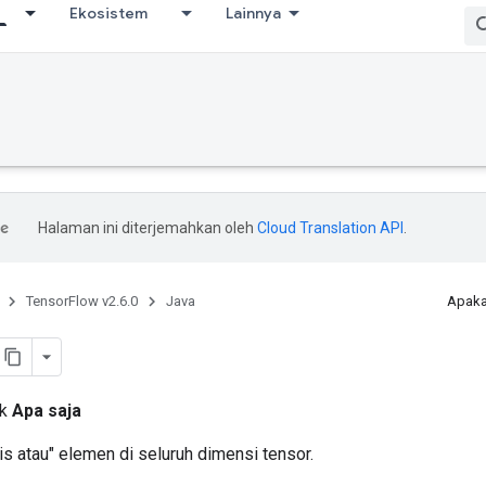
Ekosistem
Lainnya
Halaman ini diterjemahkan oleh
Cloud Translation API
.
TensorFlow v2.6.0
Java
Apaka
ik
Apa saja
s atau" elemen di seluruh dimensi tensor.