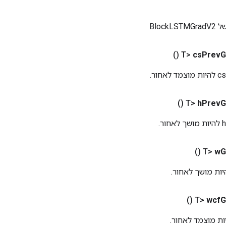
Block
()
cs
Prev
G
()
h
Prev
G
()
w
G
()
wcf
G