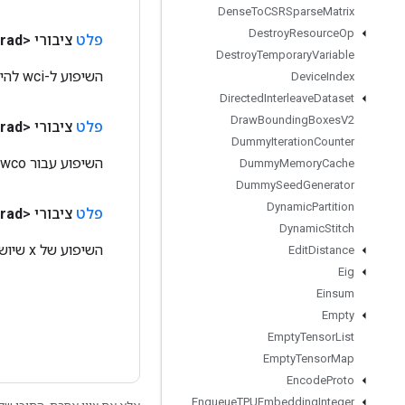
Dense
To
CSRSparse
Matrix
Destroy
Resource
Op
פלט
ציבורי <T>
rad
Destroy
Temporary
Variable
השיפוע ל-wci להיות מוצמד לאחור.
Device
Index
Directed
Interleave
Dataset
Draw
Bounding
Boxes
V2
פלט
ציבורי <T>
rad
Dummy
Iteration
Counter
השיפוע עבור wco להיות מושך לאחור.
Dummy
Memory
Cache
Dummy
Seed
Generator
Dynamic
Partition
פלט
ציבורי <T>
rad
Dynamic
Stitch
השיפוע של x שיושב לאחור.
Edit
Distance
Eig
Einsum
Empty
Empty
Tensor
List
Empty
Tensor
Map
Encode
Proto
Enqueue
TPUEmbedding
Integer