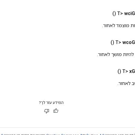
()
wci
G
()
wco
G
()
x
G
המידע עזר לך?