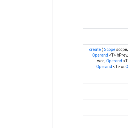
create
(
Scope
scope
Operand
<T> hPrev
wco,
Operand
<T
Operand
<T> ci,
O