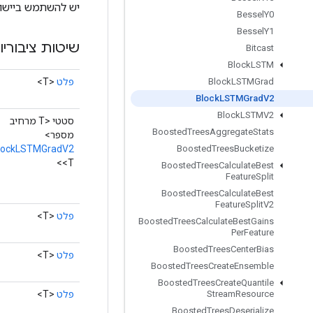
יש להשתמש ביישום זה בש
Bessel
Y0
Bessel
Y1
שיטות ציבוריו
Bitcast
Block
LSTM
פלט
<T>
Block
LSTMGrad
Block
LSTMGrad
V2
Block
LSTMV2
סטטי <T מרחיב
Boosted
Trees
Aggregate
Stats
מספר>
lockLSTMGradV2
Boosted
Trees
Bucketize
<T>
Boosted
Trees
Calculate
Best
Feature
Split
Boosted
Trees
Calculate
Best
Feature
Split
V2
פלט
<T>
Boosted
Trees
Calculate
Best
Gains
Per
Feature
Boosted
Trees
Center
Bias
פלט
<T>
Boosted
Trees
Create
Ensemble
Boosted
Trees
Create
Quantile
פלט
<T>
Stream
Resource
Boosted
Trees
Deserialize