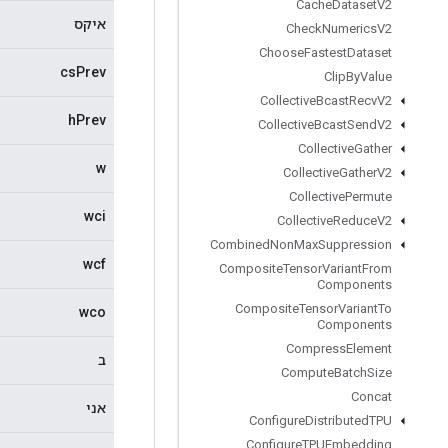
Cache
Dataset
V2
איקס
Check
Numerics
V2
Choose
Fastest
Dataset
csPrev
Clip
By
Value
Collective
Bcast
Recv
V2
hPrev
Collective
Bcast
Send
V2
Collective
Gather
w
Collective
Gather
V2
Collective
Permute
wci
Collective
Reduce
V2
Combined
Non
Max
Suppression
wcf
Composite
Tensor
Variant
From
Components
Composite
Tensor
Variant
To
wco
Components
Compress
Element
ב
Compute
Batch
Size
Concat
אני
Configure
Distributed
TPU
Configure
TPUEmbedding