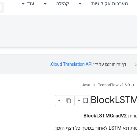
מערכות אקולוגיות
קהילה
עוד
דף זה תורגם על ידי
Cloud Translation API
.
Java
TensorFlow v2.6.0
Block
LST
ורית
BlockLSTMGradV2
ך כל רצף הזמן.