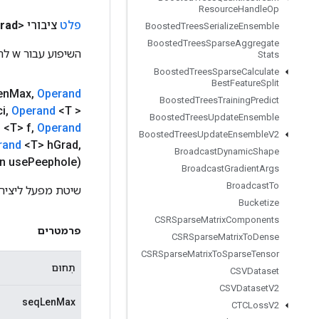
Resource
Handle
Op
פלט
ציבורי <T>
rad
Boosted
Trees
Serialize
Ensemble
Boosted
Trees
Sparse
Aggregate
השיפוע עבור w להיות מושך לאחור.
Stats
Boosted
Trees
Sparse
Calculate
Best
Feature
Split
en
Max
,
Operand
Boosted
Trees
Training
Predict
i
,
Operand
<T >
Boosted
Trees
Update
Ensemble
d
<T> f
,
Operand
Boosted
Trees
Update
Ensemble
V2
rand
<T> h
Grad
,
Broadcast
Dynamic
Shape
n use
Peephole)
Broadcast
Gradient
Args
Broadcast
To
שיטת מפעל ליצירת מחלקה 
Bucketize
CSRSparse
Matrix
Components
פרמטרים
CSRSparse
Matrix
To
Dense
CSRSparse
Matrix
To
Sparse
Tensor
תְחוּם
CSVDataset
CSVDataset
V2
seqLenMax
CTCLoss
V2