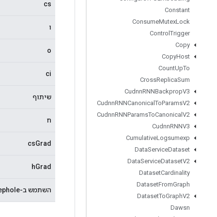
cs
Constant
Consume
Mutex
Lock
ו
Control
Trigger
Copy
o
Copy
Host
Count
Up
To
ci
Cross
Replica
Sum
Cudnn
RNNBackprop
V3
שיתוף
Cudnn
RNNCanonical
To
Params
V2
Cudnn
RNNParams
To
Canonical
V2
ח
Cudnn
RNNV3
Cumulative
Logsumexp
csGrad
Data
Service
Dataset
Data
Service
Dataset
V2
hGrad
Dataset
Cardinality
Dataset
From
Graph
השתמש ב-Peephole
Dataset
To
Graph
V2
Dawsn