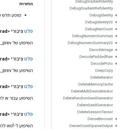
Debug
Gradient
Identity
החזרות
Debug
Gradient
Ref
Identity
מופע חדש של LSTMGradV2
Debug
Identity
Debug
Identity
V2
Debug
Nan
Count
פלט
ציבורי <T>
rad
Debug
Numeric
Summary
השיפוע של cs_prev להיות מוצמד לאחור.
Debug
Numeric
Summary
V2
Decode
Image
Decode
Padded
Raw
פלט
ציבורי <T>
rad
Decode
Proto
השיפוע של h_prev להיות מושך לאחור.
Deep
Copy
Delete
Iterator
Delete
Memory
Cache
פלט
ציבורי <T>
rad
Delete
Multi
Device
Iterator
השיפוע עבור w להיות מושך לאחור.
Delete
Random
Seed
Generator
Delete
Seed
Generator
Delete
Session
Tensor
פלט
ציבורי <T>
rad
Dense
Bincount
השיפוע ל-wcf להיות מוצמד לאחור.
Dense
Count
Sparse
Output