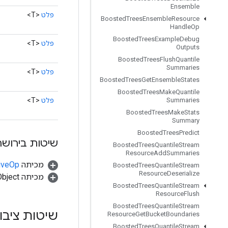
Ensemble
פלט
<T>
Boosted
Trees
Ensemble
Resource
Handle
Op
Boosted
Trees
Example
Debug
פלט
<T>
Outputs
Boosted
Trees
Flush
Quantile
Summaries
פלט
<T>
Boosted
Trees
Get
Ensemble
States
Boosted
Trees
Make
Quantile
פלט
<T>
Summaries
Boosted
Trees
Make
Stats
Summary
Boosted
Trees
Predict
שיטות בירושה
Boosted
Trees
Quantile
Stream
Resource
Add
Summaries
מכיתה
tiveOp
Boosted
Trees
Quantile
Stream
Resource
Deserialize
מכיתה java.lang.Object
Boosted
Trees
Quantile
Stream
Resource
Flush
Boosted
Trees
Quantile
Stream
שיטות ציבו
Resource
Get
Bucket
Boundaries
Boosted
Trees
Quantile
Stream