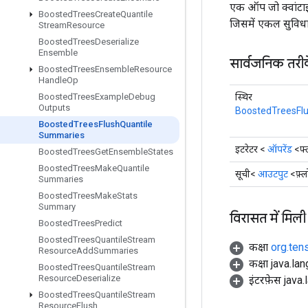
एक ऑप जो क्वांटाइल 
Boosted
Trees
Create
Quantile
जिसमें एकल सुविधा 
Stream
Resource
Boosted
Trees
Deserialize
Ensemble
सार्वजनिक तरी
Boosted
Trees
Ensemble
Resource
Handle
Op
स्थिर
Boosted
Trees
Example
Debug
Outputs
BoostedTreesFlu
Boosted
Trees
Flush
Quantile
Summaries
इटरेटर <
ऑपरेंड
<फ्
Boosted
Trees
Get
Ensemble
States
Boosted
Trees
Make
Quantile
सूची<
आउटपुट
<फ़्
Summaries
Boosted
Trees
Make
Stats
Summary
विरासत में मिली
Boosted
Trees
Predict
Boosted
Trees
Quantile
Stream
कक्षा
org.ten
Resource
Add
Summaries
कक्षा java.la
Boosted
Trees
Quantile
Stream
Resource
Deserialize
इंटरफ़ेस java.
Boosted
Trees
Quantile
Stream
Resource
Flush