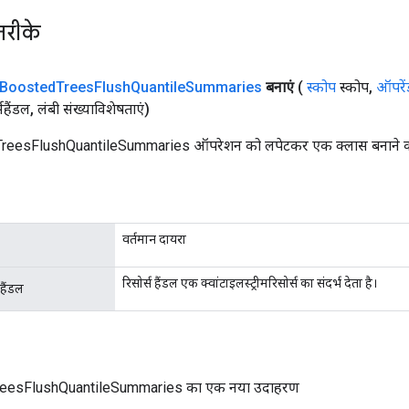
तरीके
Boosted
Trees
Flush
Quantile
Summaries
बनाएं
(
स्कोप
स्कोप
,
ऑपरें
्सहैंडल
,
लंबी संख्याविशेषताएं)
eesFlushQuantileSummaries ऑपरेशन को लपेटकर एक क्लास बनाने की फ
वर्तमान दायरा
रिसोर्स हैंडल एक क्वांटाइलस्ट्रीमरिसोर्स का संदर्भ देता है।
सहैंडल
eesFlushQuantileSummaries का एक नया उदाहरण