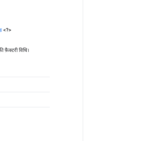
ड
<?>
़ैक्टरी विधि।