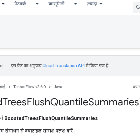
नेटवर्क
कम्यूनिटी
ज़्यादा
इस पेज का अनुवाद
Cloud Translation API
से किया गया है.
ीआई
TensorFlow v2.6.0
Java
क्या
d
Trees
Flush
Quantile
Summaries
र्ग
BoostedTreesFlushQuantileSummaries
्ट्रीम संसाधन से क्वांटाइल सारांश फ्लश करें।