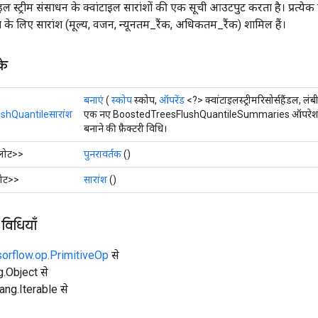
स्ट्रीम संसाधन के क्वांटाइल सारांशों की एक सूची आउटपुट करता है। प्रत्येक सार
के लिए सारांश (मूल्य, वजन, न्यूनतम_रैंक, अधिकतम_रैंक) शामिल हैं।
के
बनाएं
(
स्कोप
स्कोप,
ऑपरेंड
<?> क्वांटाइलस्ट्रीमरिसोर्सहैंडल, लंब
shQuantileसारांश
एक नए BoostedTreesFlushQuantileSummaries ऑपरेशन
बनाने की फ़ैक्टरी विधि।
लोट>>
पुनरावर्तक
()
लोट>>
सारांश
()
 विधियाँ
sorflow.op.PrimitiveOp
से
ng.Object से
lang.Iterable से