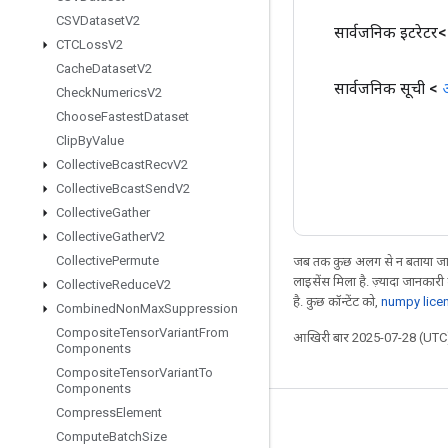
CSVDataset
V2
सार्वजनिक इटरेटर
CTCLoss
V2
Cache
Dataset
V2
सार्वजनिक सूची <
Check
Numerics
V2
Choose
Fastest
Dataset
Clip
By
Value
Collective
Bcast
Recv
V2
Collective
Bcast
Send
V2
Collective
Gather
Collective
Gather
V2
Collective
Permute
जब तक कुछ अलग से न बताया जाए
लाइसेंस मिला है. ज़्यादा जानकारी
Collective
Reduce
V2
है. कुछ कॉन्टेंट को,
numpy lice
Combined
Non
Max
Suppression
Composite
Tensor
Variant
From
आखिरी बार 2025-07-28 (UTC)
Components
Composite
Tensor
Variant
To
Components
Compress
Element
जुड़े रहें
Compute
Batch
Size