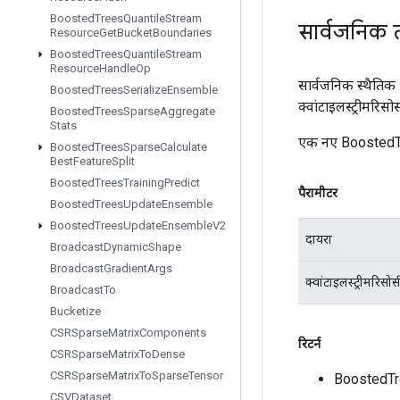
Boosted
Trees
Quantile
Stream
सार्वजनिक 
Resource
Get
Bucket
Boundaries
Boosted
Trees
Quantile
Stream
Resource
Handle
Op
सार्वजनिक स्थैतिक
Boosted
Trees
Serialize
Ensemble
क्वांटाइलस्ट्रीमरिसोर
Boosted
Trees
Sparse
Aggregate
Stats
एक नए BoostedTr
Boosted
Trees
Sparse
Calculate
Best
Feature
Split
Boosted
Trees
Training
Predict
पैरामीटर
Boosted
Trees
Update
Ensemble
Boosted
Trees
Update
Ensemble
V2
दायरा
Broadcast
Dynamic
Shape
Broadcast
Gradient
Args
क्वांटाइलस्ट्रीमरिसोर्
Broadcast
To
Bucketize
CSRSparse
Matrix
Components
रिटर्न
CSRSparse
Matrix
To
Dense
CSRSparse
Matrix
To
Sparse
Tensor
BoostedTr
CSVDataset