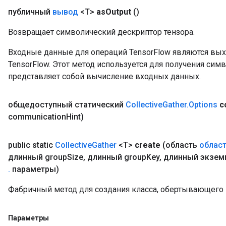
публичный
вывод
<T>
as
Output
()
Возвращает символический дескриптор тензора.
Входные данные для операций TensorFlow являются вы
TensorFlow. Этот метод используется для получения сим
представляет собой вычисление входных данных.
общедоступный статический
Collective
Gather
.
Options
c
communication
Hint)
public static
Collective
Gather
<T>
create
(область
област
длинный group
Size
,
длинный group
Key
,
длинный экзем
.
параметры)
Фабричный метод для создания класса, обертывающего н
Параметры