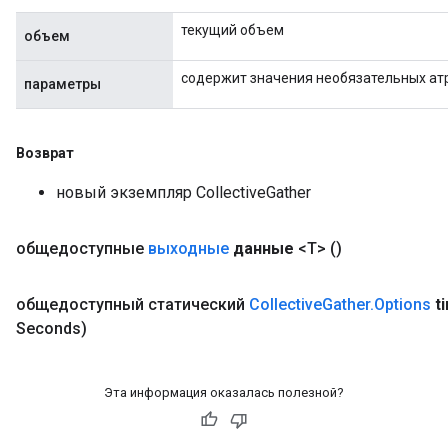
текущий объем
объем
содержит значения необязательных ат
параметры
Возврат
новый экземпляр CollectiveGather
общедоступные
выходные
данные
<T>
()
общедоступный статический
Collective
Gather
.
Options
t
Seconds)
Batch
atch
Эта информация оказалась полезной?