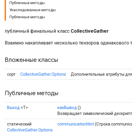
Публичные методы
Унаследованные методы
Публичные методы
публичный финальный класс
CollectiveGather
Взаимно накапливает несколько тензоров одинакового 
Вложенные классы
сорт
CollectiveGather.Options
Дополнительные атрибуты дл
Публичные методы
Выход
<Т>
какВывод
()
Возвращает символический дескрипт
статический
communicationHint
(Строка communica
CollectiveGather.Options