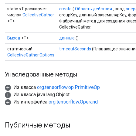
static <T расширяет
create
(
Область действия
, ввод
опер
число>
CollectiveGather
groupKey, длинный экземплярKey, фо
<T>
Фабричный метод для создания клас
CollectiveGather.
Выход
<Т>
данные
()
статический
timeoutSeconds
(Плавающее значение
CollectiveGather.Options
Унаследованные методы
Из класса
org.tensorflow.op.PrimitiveOp
Из класса java.lang.Object
Из интерфейса
org.tensorflow.Operand
Публичные методы