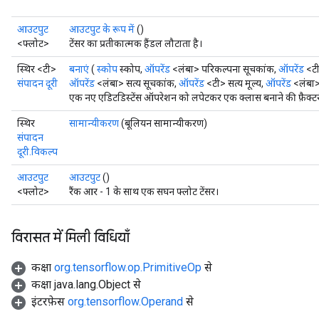
आउटपुट
आउटपुट के रूप में
()
<फ्लोट>
टेंसर का प्रतीकात्मक हैंडल लौटाता है।
स्थिर <टी>
बनाएं
(
स्कोप
स्कोप,
ऑपरेंड
<लंबा> परिकल्पना सूचकांक,
ऑपरेंड
<टी
संपादन दूरी
ऑपरेंड
<लंबा> सत्य सूचकांक,
ऑपरेंड
<टी> सत्य मूल्य,
ऑपरेंड
<लंबा>
एक नए एडिटडिस्टेंस ऑपरेशन को लपेटकर एक क्लास बनाने की फ़ैक्टर
स्थिर
सामान्यीकरण
(बूलियन सामान्यीकरण)
संपादन
दूरी.विकल्प
आउटपुट
आउटपुट
()
<फ्लोट>
रैंक आर - 1 के साथ एक सघन फ्लोट टेंसर।
विरासत में मिली विधियाँ
कक्षा
org.tensorflow.op.PrimitiveOp
से
कक्षा java.lang.Object से
इंटरफ़ेस
org.tensorflow.Operand
से