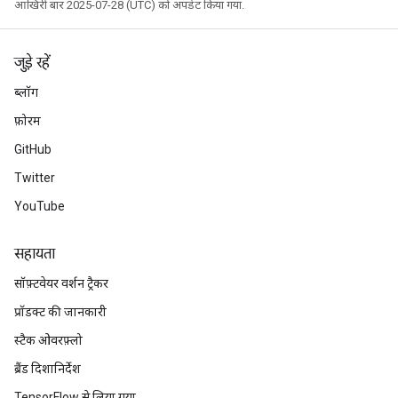
आखिरी बार 2025-07-28 (UTC) को अपडेट किया गया.
ametersGradAccumDebug
rs
ersGradAccumDebug
जुड़े रहें
tDescentParameters
ntDescentParametersGradAccumDebug
ब्लॉग
फ़ोरम
GitHub
Twitter
YouTube
सहायता
सॉफ़्टवेयर वर्शन ट्रैकर
प्रॉडक्ट की जानकारी
स्टैक ओवरफ़्लो
ब्रैंड दिशानिर्देश
TensorFlow से लिया गया