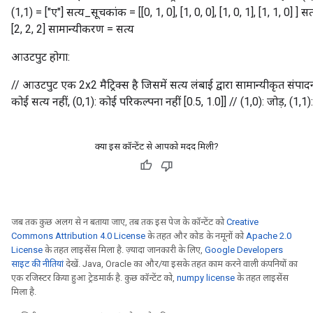
(1,1) = ["ए"] सत्य_सूचकांक = [[0, 1, 0], [1, 0, 0], [1, 0, 1], [1, 1, 0] ] 
[2, 2, 2] सामान्यीकरण = सत्य
sGradAccumDebug
आउटपुट होगा:
rs
ersGradAccumDebug
// आउटपुट एक 2x2 मैट्रिक्स है जिसमें सत्य लंबाई द्वारा सामान्यीकृत संपादन
rs
कोई सत्य नहीं, (0,1): कोई परिकल्पना नहीं [0.5, 1.0]] // (1,0): जोड़, (1,1
ersGradAccumDebug
Parameters
क्या इस कॉन्टेंट से आपको मदद मिली?
GradAccumDebug
rParameters
torParametersGradAccumDebug
Parameters
जब तक कुछ अलग से न बताया जाए, तब तक इस पेज के कॉन्टेंट को
Creative
ters
Commons Attribution 4.0 License
के तहत और कोड के नमूनों को
Apache 2.0
License
के तहत लाइसेंस मिला है. ज़्यादा जानकारी के लिए,
Google Developers
tersGradAccumDebug
साइट की नीतियां
देखें. Java, Oracle का और/या इसके तहत काम करने वाली कंपनियों का
arameters
एक रजिस्टर किया हुआ ट्रेडमार्क है. कुछ कॉन्टेंट को,
numpy license
के तहत लाइसेंस
ParametersGradAccumDebug
मिला है.
meters