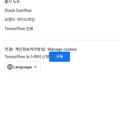
출시 노트
Stack Overflow
브랜드 가이드라인
TensorFlow 인용
약관
개인정보처리방침
Manage cookies
sGradAccumDebug
구독
TensorFlow 뉴스레터 신청
rs
ersGradAccumDebug
rs
ersGradAccumDebug
Parameters
GradAccumDebug
rParameters
torParametersGradAccumDebug
Parameters
ters