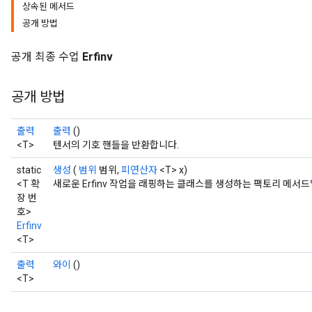
상속된 메서드
공개 방법
공개 최종 수업
Erfinv
공개 방법
출력
출력
()
<T>
텐서의 기호 핸들을 반환합니다.
static
생성
(
범위
범위,
피연산자
<T> x)
<T 확
새로운 Erfinv 작업을 래핑하는 클래스를 생성하는 팩토리 메서드
장 번
호>
Erfinv
<T>
출력
와이
()
<T>