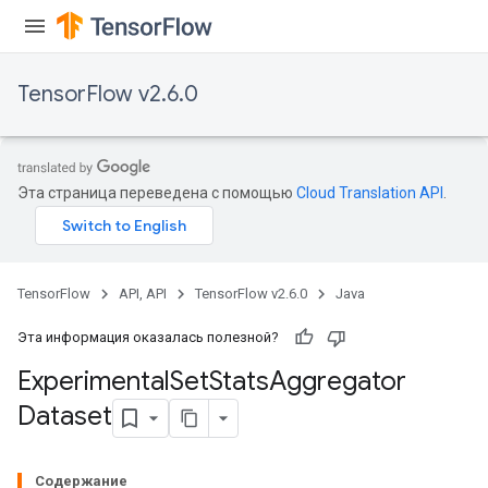
TensorFlow v2.6.0
Эта страница переведена с помощью
Cloud Translation API
.
TensorFlow
API, API
TensorFlow v2.6.0
Java
Эта информация оказалась полезной?
Experimental
Set
Stats
Aggregator
Dataset
Содержание