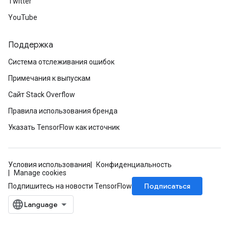
Twitter
ParametersGradAccumDebug
meters
YouTube
ametersGradAccumDebug
rs
Поддержка
ersGradAccumDebug
Система отслеживания ошибок
tDescentParameters
ntDescentParametersGradAccumDebug
Примечания к выпускам
Сайт Stack Overflow
Правила использования бренда
Указать TensorFlow как источник
Условия использования
Конфиденциальность
Manage cookies
Подписаться
Подпишитесь на новости TensorFlow