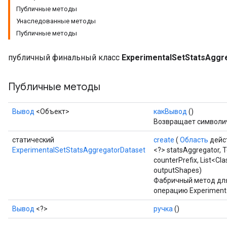
Публичные методы
Унаследованные методы
Публичные методы
публичный финальный класс
ExperimentalSetStatsAggr
Публичные методы
Вывод
<Объект>
какВывод
()
Возвращает символич
статический
create
(
Область
дейс
ExperimentalSetStatsAggregatorDataset
<?> statsAggregator, 
counterPrefix, List<Cl
outputShapes)
Фабричный метод для
операцию Experimenta
Вывод
<?>
ручка
()