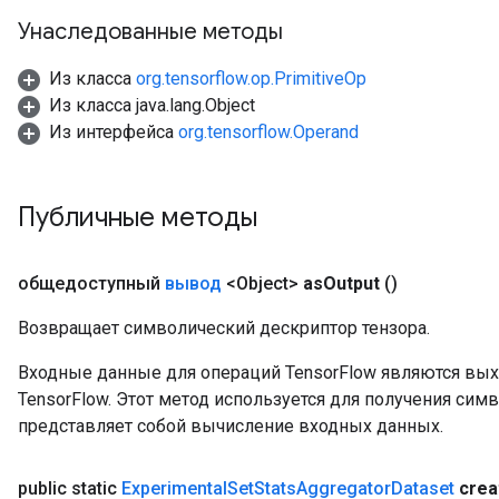
Унаследованные методы
Из класса
org.tensorflow.op.PrimitiveOp
Из класса java.lang.Object
Из интерфейса
org.tensorflow.Operand
Публичные методы
общедоступный
вывод
<Object>
as
Output
()
Возвращает символический дескриптор тензора.
Входные данные для операций TensorFlow являются вы
TensorFlow. Этот метод используется для получения сим
представляет собой вычисление входных данных.
public static
Experimental
Set
Stats
Aggregator
Dataset
crea