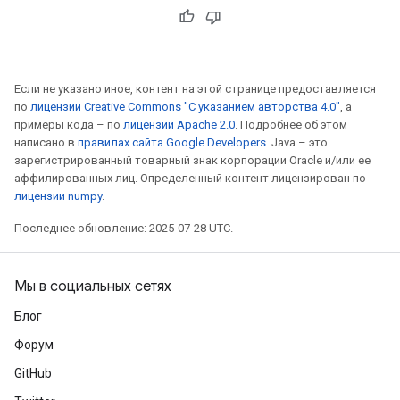
Если не указано иное, контент на этой странице предоставляется
sGradAccumDebug
по
лицензии Creative Commons "С указанием авторства 4.0"
, а
примеры кода – по
лицензии Apache 2.0
. Подробнее об этом
rs
написано в
правилах сайта Google Developers
. Java – это
ersGradAccumDebug
зарегистрированный товарный знак корпорации Oracle и/или ее
rs
аффилированных лиц. Определенный контент лицензирован по
ersGradAccumDebug
лицензии numpy
.
Parameters
Последнее обновление: 2025-07-28 UTC.
GradAccumDebug
rParameters
Мы в социальных сетях
torParametersGradAccumDebug
Блог
Parameters
ters
Форум
tersGradAccumDebug
GitHub
arameters