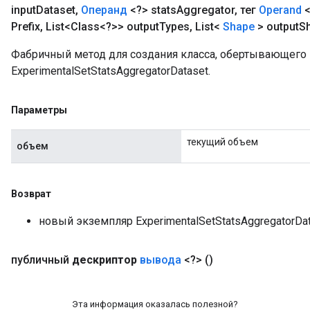
input
Dataset
,
Операнд
<?> stats
Aggregator
,
тег
Operand
<
Prefix
,
List<Class<?>> output
Types
,
List<
Shape
> output
S
Фабричный метод для создания класса, обертывающег
ExperimentalSetStatsAggregatorDataset.
Параметры
текущий объем
объем
Возврат
новый экземпляр ExperimentalSetStatsAggregatorDa
публичный
дескриптор
вывода
<?>
()
Эта информация оказалась полезной?