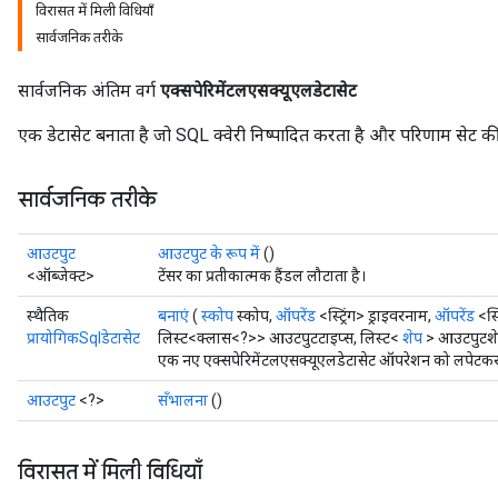
विरासत में मिली विधियाँ
सार्वजनिक तरीके
सार्वजनिक अंतिम वर्ग
एक्सपेरिमेंटलएसक्यूएलडेटासेट
एक डेटासेट बनाता है जो SQL क्वेरी निष्पादित करता है और परिणाम सेट की प
सार्वजनिक तरीके
आउटपुट
आउटपुट के रूप में
()
<ऑब्जेक्ट>
टेंसर का प्रतीकात्मक हैंडल लौटाता है।
स्थैतिक
बनाएं
(
स्कोप
स्कोप,
ऑपरेंड
<स्ट्रिंग> ड्राइवरनाम,
ऑपरेंड
<स्ट
प्रायोगिकSqlडेटासेट
लिस्ट<क्लास<?>> आउटपुटटाइप्स, लिस्ट<
शेप
> आउटपुटशे
एक नए एक्सपेरिमेंटलएसक्यूएलडेटासेट ऑपरेशन को लपेटकर ए
आउटपुट
<?>
सँभालना
()
विरासत में मिली विधियाँ