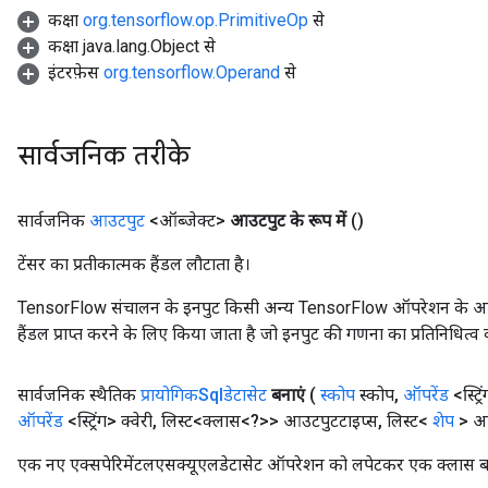
कक्षा
org.tensorflow.op.PrimitiveOp
से
कक्षा java.lang.Object से
इंटरफ़ेस
org.tensorflow.Operand
से
सार्वजनिक तरीके
सार्वजनिक
आउटपुट
<ऑब्जेक्ट>
आउटपुट के रूप में
()
टेंसर का प्रतीकात्मक हैंडल लौटाता है।
TensorFlow संचालन के इनपुट किसी अन्य TensorFlow ऑपरेशन के आउटप
हैंडल प्राप्त करने के लिए किया जाता है जो इनपुट की गणना का प्रतिनिधित्व 
सार्वजनिक स्थैतिक
प्रायोगिकSqlडेटासेट
बनाएं
(
स्कोप
स्कोप
,
ऑपरेंड
<स्ट्र
ऑपरेंड
<स्ट्रिंग> क्वेरी
,
लिस्ट<क्लास<?>> आउटपुटटाइप्स
,
लिस्ट<
शेप
> आउ
एक नए एक्सपेरिमेंटलएसक्यूएलडेटासेट ऑपरेशन को लपेटकर एक क्लास बनान