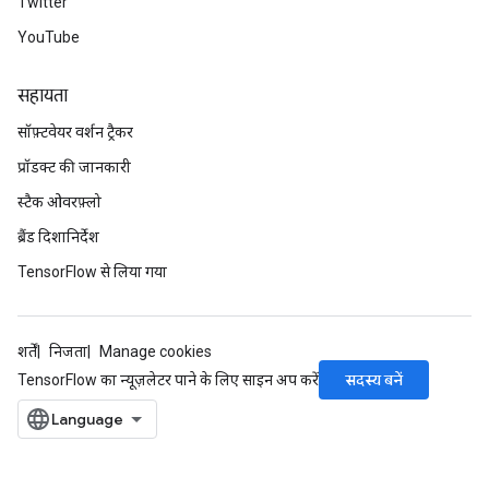
Twitter
rs
ersGradAccumDebug
YouTube
tDescentParameters
ntDescentParametersGradAccumDebug
सहायता
सॉफ़्टवेयर वर्शन ट्रैकर
प्रॉडक्ट की जानकारी
स्टैक ओवरफ़्लो
ब्रैंड दिशानिर्देश
TensorFlow से लिया गया
शर्तें
निजता
Manage cookies
सदस्य बनें
TensorFlow का न्यूज़लेटर पाने के लिए साइन अप करें