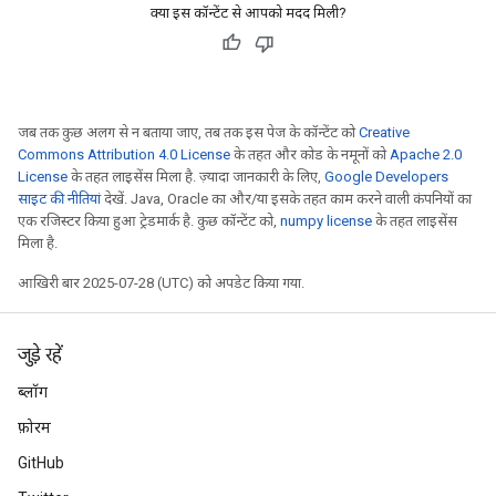
क्या इस कॉन्टेंट से आपको मदद मिली?
sGradAccumDebug
rs
ersGradAccumDebug
rs
जब तक कुछ अलग से न बताया जाए, तब तक इस पेज के कॉन्टेंट को
Creative
Commons Attribution 4.0 License
के तहत और कोड के नमूनों को
Apache 2.0
ersGradAccumDebug
License
के तहत लाइसेंस मिला है. ज़्यादा जानकारी के लिए,
Google Developers
Parameters
साइट की नीतियां
देखें. Java, Oracle का और/या इसके तहत काम करने वाली कंपनियों का
एक रजिस्टर किया हुआ ट्रेडमार्क है. कुछ कॉन्टेंट को,
numpy license
के तहत लाइसेंस
GradAccumDebug
मिला है.
rParameters
आखिरी बार 2025-07-28 (UTC) को अपडेट किया गया.
torParametersGradAccumDebug
Parameters
ters
जुड़े रहें
tersGradAccumDebug
ब्लॉग
arameters
ParametersGradAccumDebug
फ़ोरम
meters
GitHub
ametersGradAccumDebug