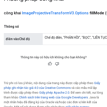
công khai
Image
Projective
Transform
V3
.
Options
fill
Mode
(
Thông số
Chế độ điền, "PHẢN HỒI", "BỌC", "LIÊN TỤ
điền vàoChế độ
sGradAccumDebug
rs
Thông tin này có hữu ích không cho bạn không?
ersGradAccumDebug
rs
ersGradAccumDebug
Parameters
Trừ phi có lưu ý khác, nội dung của trang này được cấp phép theo
Giấy
phép ghi nhận tác giả 4.0 của Creative Commons
và các mẫu mã lập
GradAccumDebug
trình được cấp phép theo
Giấy phép Apache 2.0
. Để xem chi tiết, vui lòng
rParameters
tham khảo
Chính sách trên trang web của Google Developers
. Java là
torParametersGradAccumDebug
một nhãn hiệu đã đăng ký của Oracle và/hoặc các đơn vị liên kết của
Parameters
Oracle. Một số nội dung được cấp phép theo
giấy phép numpy
.