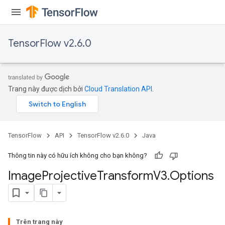
TensorFlow v2.6.0
Trang này được dịch bởi
Cloud Translation API
.
TensorFlow
API
TensorFlow v2.6.0
Java
Thông tin này có hữu ích không cho bạn không?
Image
Projective
Transform
V3
.
Options
Trên trang này