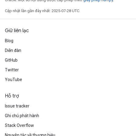
ters
Cập nhật lần gần đây nhất: 2025-07-28 UTC.
tersGradAccumDebug
arameters
ParametersGradAccumDebug
Giữ liên lạc
meters
Blog
ametersGradAccumDebug
Diễn đàn
rs
ersGradAccumDebug
GitHub
tDescentParameters
Twitter
ntDescentParametersGradAccumDebug
YouTube
Hỗ trợ
Issue tracker
Ghi chú phát hành
Stack Overflow
Nguyên tắc về thương hiệu