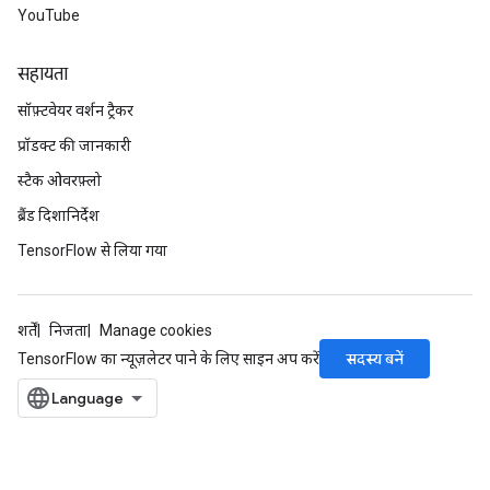
YouTube
सहायता
सॉफ़्टवेयर वर्शन ट्रैकर
प्रॉडक्ट की जानकारी
स्टैक ओवरफ़्लो
ब्रैंड दिशानिर्देश
TensorFlow से लिया गया
शर्तें
निजता
Manage cookies
सदस्य बनें
TensorFlow का न्यूज़लेटर पाने के लिए साइन अप करें