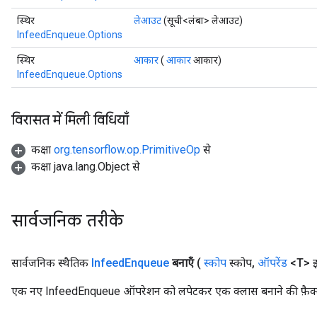
स्थिर
लेआउट
(सूची<लंबा> लेआउट)
InfeedEnqueue.Options
स्थिर
आकार
(
आकार
आकार)
InfeedEnqueue.Options
sGradAccumDebug
rs
विरासत में मिली विधियाँ
ersGradAccumDebug
rs
कक्षा
org.tensorflow.op.PrimitiveOp
से
ersGradAccumDebug
कक्षा java.lang.Object से
Parameters
GradAccumDebug
सार्वजनिक तरीके
rParameters
torParametersGradAccumDebug
सार्वजनिक स्थैतिक
Infeed
Enqueue
बनाएँ
(
स्कोप
स्कोप
,
ऑपरेंड
<T> इ
Parameters
ters
एक नए InfeedEnqueue ऑपरेशन को लपेटकर एक क्लास बनाने की फ़ैक्ट
tersGradAccumDebug
arameters