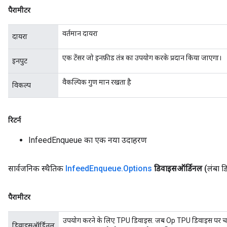
पैरामीटर
ParametersGradAccumDebug
meters
वर्तमान दायरा
ametersGradAccumDebug
दायरा
rs
एक टेंसर जो इनफ़ीड तंत्र का उपयोग करके प्रदान किया जाएगा।
ersGradAccumDebug
इनपुट
tDescentParameters
वैकल्पिक गुण मान रखता है
ntDescentParametersGradAccumDebug
विकल्प
रिटर्न
InfeedEnqueue का एक नया उदाहरण
सार्वजनिक स्थैतिक
Infeed
Enqueue
.
Options
डिवाइसऑर्डिनल
(लंबा 
पैरामीटर
उपयोग करने के लिए TPU डिवाइस. जब Op TPU डिवाइस पर चल
डिवाइसऑर्डिनल