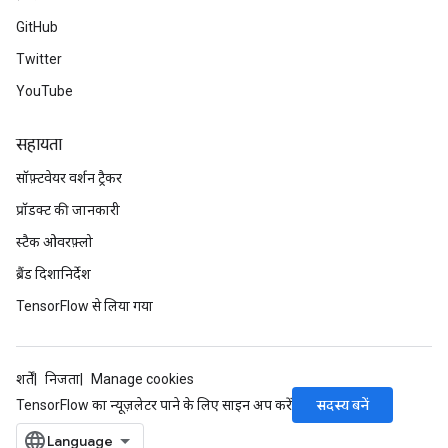
GitHub
Twitter
YouTube
सहायता
सॉफ़्टवेयर वर्शन ट्रैकर
प्रॉडक्ट की जानकारी
स्टैक ओवरफ़्लो
ब्रैंड दिशानिर्देश
TensorFlow से लिया गया
शर्तें
निजता
Manage cookies
सदस्य बनें
TensorFlow का न्यूज़लेटर पाने के लिए साइन अप करें