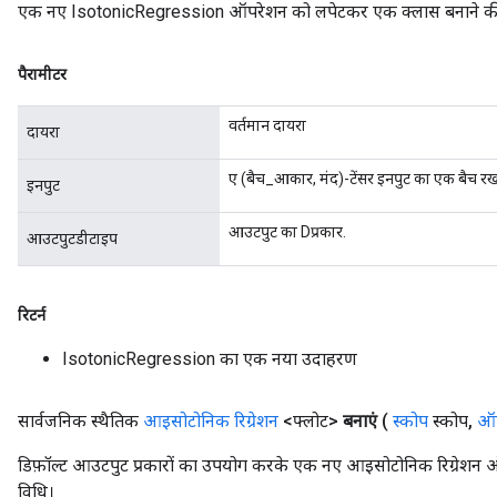
एक नए IsotonicRegression ऑपरेशन को लपेटकर एक क्लास बनाने की फ
पैरामीटर
वर्तमान दायरा
दायरा
ए (बैच_आकार, मंद)-टेंसर इनपुट का एक बैच रख
इनपुट
आउटपुट का Dप्रकार.
आउटपुटडीटाइप
रिटर्न
IsotonicRegression का एक नया उदाहरण
सार्वजनिक स्थैतिक
आइसोटोनिक रिग्रेशन
<फ्लोट>
बनाएं
(
स्कोप
स्कोप
,
ऑप
डिफ़ॉल्ट आउटपुट प्रकारों का उपयोग करके एक नए आइसोटोनिक रिग्रेशन 
विधि।