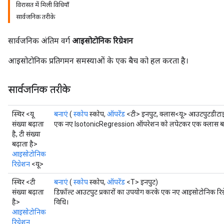
विरासत में मिली विधियाँ
सार्वजनिक तरीके
सार्वजनिक अंतिम वर्ग
आइसोटोनिक रिग्रेशन
आइसोटोनिक प्रतिगमन समस्याओं के एक बैच को हल करता है।
सार्वजनिक तरीके
स्थिर <यू
बनाएं
(
स्कोप
स्कोप,
ऑपरेंड
<टी> इनपुट, क्लास<यू> आउटपुटडीटा
sGradAccumDebug
संख्या बढ़ाता
एक नए IsotonicRegression ऑपरेशन को लपेटकर एक क्लास बनाने
rs
है, टी संख्या
ersGradAccumDebug
बढ़ाता है>
आइसोटोनिक
rs
रिग्रेशन
<यू>
ersGradAccumDebug
Parameters
स्थिर <टी
बनाएं
(
स्कोप
स्कोप,
ऑपरेंड
<T> इनपुट)
संख्या बढ़ाता
डिफ़ॉल्ट आउटपुट प्रकारों का उपयोग करके एक नए आइसोटोनिक रिग
है>
विधि।
GradAccumDebug
आइसोटोनिक
rParameters
रिग्रेशन