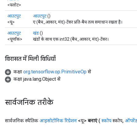
torParametersGradAccumDebug
<फ्लोट>
Parameters
आउटपुट
आउटपुट
()
ters
<यू>
ए (बैच_आकार, मंद)-टेंसर प्रति-बैच तत्व समाधान रखता है।
tersGradAccumDebug
arameters
आउटपुट
खंड
()
ParametersGradAccumDebug
<पूर्णांक>
खंडों के साथ एक int32 (बैच_आकार, मंद)-टेंसर।
meters
ametersGradAccumDebug
विरासत में मिली विधियाँ
rs
ersGradAccumDebug
कक्षा
org.tensorflow.op.PrimitiveOp
से
tDescentParameters
कक्षा java.lang.Object से
ntDescentParametersGradAccumDebug
सार्वजनिक तरीके
सार्वजनिक स्थैतिक
आइसोटोनिक रिग्रेशन
<यू>
बनाएं
(
स्कोप
स्कोप
,
ऑपरें