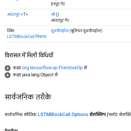
इनपुट गेट.
आउटपुट
<T>
ओ
()
आउटपुट गेट.
स्थिर
यूज़पीपहोल
(बूलियन यूज़पीपहोल)
LSTMBlockCell.विकल्प
विरासत में मिली विधियाँ
कक्षा
org.tensorflow.op.PrimitiveOp
से
कक्षा java.lang.Object से
सार्वजनिक तरीके
सार्वजनिक स्थैतिक
LSTMBlock
Cell
.
Options
सेलक्लिप
(फ्लोट सेलक्