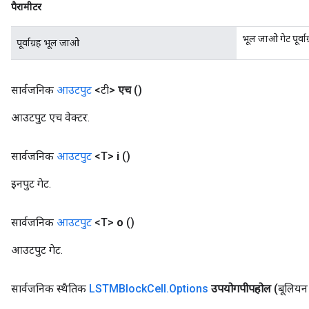
पैरामीटर
भूल जाओ गेट पूर्वाग
पूर्वाग्रह भूल जाओ
सार्वजनिक
आउटपुट
<टी>
एच
()
आउटपुट एच वेक्टर.
सार्वजनिक
आउटपुट
<T>
i
()
इनपुट गेट.
सार्वजनिक
आउटपुट
<T>
o
()
आउटपुट गेट.
सार्वजनिक स्थैतिक
LSTMBlock
Cell
.
Options
उपयोगपीपहोल
(बूलिय