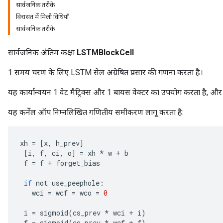
सार्वजनिक तरीके
विरासत में मिली विधियाँ
सार्वजनिक तरीके
सार्वजनिक अंतिम कक्षा
LSTMBlockCell
sGradAccumDebug
rs
1 समय चरण के लिए LSTM सेल अग्रेषित प्रसार की गणना करता है।
ersGradAccumDebug
यह कार्यान्वयन 1 वेट मैट्रिक्स और 1 बायस वेक्टर का उपयोग करता है, 
rs
ersGradAccumDebug
यह कर्नेल ऑप निम्नलिखित गणितीय समीकरण लागू करता है:
Parameters
xh
=
[
x
,
h_prev
]
GradAccumDebug
[
i
,
f
,
ci
,
o
]
=
xh
*
w
+
b
rParameters
f
=
f
+
forget_bias
torParametersGradAccumDebug
Parameters
if
not
use_peephole
:
ters
wci
=
wcf
=
wco
=
0
tersGradAccumDebug
i
=
sigmoid
(
cs_prev
*
wci
+
i
)
arameters
f
=
sigmoid
(
cs_prev
*
wcf
+
f
)