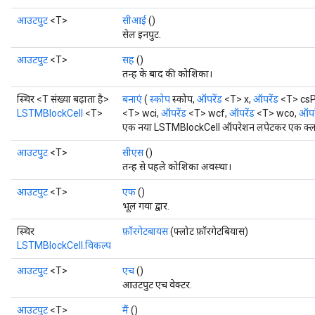
आउटपुट
<T>
सीआई
()
सेल इनपुट.
आउटपुट
<T>
सह
()
तन्ह के बाद की कोशिका।
स्थिर <T संख्या बढ़ाता है>
बनाएं
(
स्कोप
स्कोप,
ऑपरेंड
<T> x,
ऑपरेंड
<T> csP
LSTMBlockCell
<T>
<T> wci,
ऑपरेंड
<T> wcf,
ऑपरेंड
<T> wco,
ऑपर
एक नया LSTMBlockCell ऑपरेशन लपेटकर एक क्लास 
आउटपुट
<T>
सीएस
()
तन्ह से पहले कोशिका अवस्था।
आउटपुट
<T>
एफ
()
भूल गया द्वार.
स्थिर
फ़ॉरगेटबायस
(फ्लोट फ़ॉरगेटबियास)
LSTMBlockCell.विकल्प
आउटपुट
<T>
एच
()
आउटपुट एच वेक्टर.
आउटपुट
<T>
मैं
()