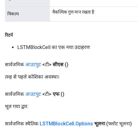
वैकल्पिक गुण मान रखता है
विकल्प
Requantize
ize
AndReluAndRequantize
रिटर्न
u
uAndRequantize
LSTMBlockCell का एक नया उदाहरण
सार्वजनिक
आउटपुट
<टी>
सीएस
()
AndRelu
AndReluAndRequantize
तन्ह से पहले कोशिका अवस्था।
ize
सार्वजनिक
आउटपुट
<टी>
एफ
()
Requantize
भूल गया द्वार.
ize
सार्वजनिक स्थैतिक
LSTMBlock
Cell
.
Options
भूलना
(फ्लोट भूलना)