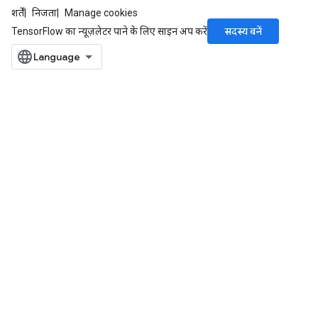
शर्तें
निजता
Manage cookies
सदस्य बनें
TensorFlow का न्यूज़लेटर पाने के लिए साइन अप करें
m
rs
ersGradAccumDebug
eters
metersGradAccumDebug
ters
metersGradAccumDebug
ropParameters
s
ersGradAccumDebug
atorParameters
imatorParametersGradAccumDebug
ghtParameters
meters
ametersGradAccumDebug