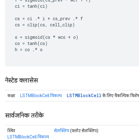
ParametersGradAccumDebug
ci
=
tanh
(
ci
)
meters
ametersGradAccumDebug
cs
=
ci
.
*
i
+
cs_prev
.
*
f
cs
=
clip
(
cs
,
cell_clip
)
rs
ersGradAccumDebug
o
=
sigmoid
(
cs
*
wco
+
o
)
tDescentParameters
co
=
tanh
(
cs
)
ntDescentParametersGradAccumDebug
h
=
co
.
*
o
नेस्टेड क्लासेस
LSTMBlock
Cell
कक्षा
LSTMBlockCell.विकल्प
के लिए वैकल्पिक विशेष
सार्वजनिक तरीके
स्थिर
सेलक्लिप
(फ्लोट सेलक्लिप)
LSTMBlockCell.विकल्प