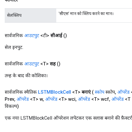
पैरामीटर
'सीएस' मान को क्लिप करने का मान।
सेलक्लिप
सार्वजनिक
आउटपुट
<टी>
सीआई
()
सेल इनपुट.
सार्वजनिक
आउटपुट
<T>
सह
()
तन्ह के बाद की कोशिका।
सार्वजनिक स्थैतिक
LSTMBlock
Cell
<T>
बनाएं
(
स्कोप
स्कोप
,
ऑपरेंड
Prev
,
ऑपरेंड
<T> w
,
ऑपरेंड
<T> wci
,
ऑपरेंड
<T> wcf
,
ऑपरेंड
<T >
विकल्प)
एक नया LSTMBlockCell ऑपरेशन लपेटकर एक क्लास बनाने की फ़ैक्टरी