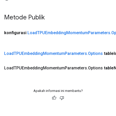
Metode Publik
konfigurasi
Load
TPUEmbedding
Momentum
Parameters
.
Op
Load
TPUEmbedding
Momentum
Parameters
.
Options
table
I
Load
TPUEmbedding
Momentum
Parameters
.
Options
table
Apakah informasi ini membantu?