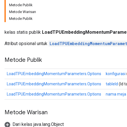
Metode Publik
tersGradAccumDebug
Metode Warisan
arameters
Metode Publik
ParametersGradAccumDebug
meters
kelas statis publik
LoadTPUEmbeddingMomentumParamet
ametersGradAccumDebug
rs
Atribut opsional untuk
LoadTPUEmbeddingMomentumParamet
ersGradAccumDebug
tDescentParameters
Metode Publik
ntDescentParametersGradAccumDebug
LoadTPUEmbeddingMomentumParameters.Options
konfigurasi
LoadTPUEmbeddingMomentumParameters.Options
tableId
(Id t
LoadTPUEmbeddingMomentumParameters.Options
nama meja
Metode Warisan
Dari kelas java.lang.Object