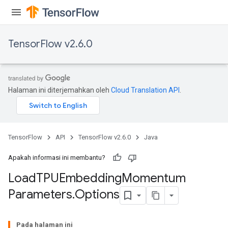
TensorFlow v2.6.0
sGradAccumDebug
rs
Halaman ini diterjemahkan oleh
Cloud Translation API
.
ersGradAccumDebug
rs
ersGradAccumDebug
Parameters
TensorFlow
API
TensorFlow v2.6.0
Java
GradAccumDebug
Apakah informasi ini membantu?
rParameters
Load
TPUEmbedding
Momentum
torParametersGradAccumDebug
Parameters
.
Options
Parameters
ters
Pada halaman ini