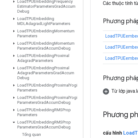
Load
TPUEmbedding
Frequency
Các thuộc tính t
Estimator
Parameters
Grad
Accum
Debug
Load
TPUEmbedding
Phương pháp
MDLAdagrad
Light
Parameters
Load
TPUEmbedding
Momentum
LoadTPUEembed
Parameters
Load
TPUEmbedding
Momentum
LoadTPUEembed
Parameters
Grad
Accum
Debug
Load
TPUEmbedding
Proximal
LoadTPUEembed
Adagrad
Parameters
Load
TPUEmbedding
Proximal
Adagrad
Parameters
Grad
Accum
Phương pháp
Debug
Load
TPUEmbedding
Proximal
Yogi
Parameters
Từ lớp java.
Load
TPUEmbedding
Proximal
Yogi
Parameters
Grad
Accum
Debug
Load
TPUEmbedding
RMSProp
Phương ph
Parameters
Load
TPUEmbedding
RMSProp
Parameters
Grad
Accum
Debug
cấu hình
Load
T
Tổng quan