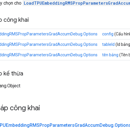
ùy chọn cho
LoadTPUEmbeddingRMSPropParametersGradAccu
 công khai
dingRMSPropParametersGradAccumDebug.Options
config
(Cấu hìn
dingRMSPropParametersGradAccumDebug.Options
tableId
(Id bảng
dingRMSPropParametersGradAccumDebug.Options
tên bảng
(Tên 
 kế thừa
lang.Object
áp công khai
PUEmbedding
RMSProp
Parameters
Grad
Accum
Debug
.
Option