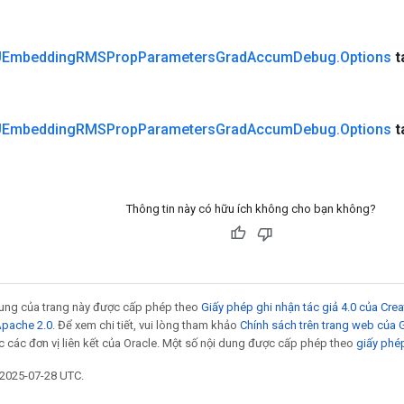
Embedding
RMSProp
Parameters
Grad
Accum
Debug
.
Options
t
Embedding
RMSProp
Parameters
Grad
Accum
Debug
.
Options
t
Thông tin này có hữu ích không cho bạn không?
 dung của trang này được cấp phép theo
Giấy phép ghi nhận tác giả 4.0 của Cr
Apache 2.0
. Để xem chi tiết, vui lòng tham khảo
Chính sách trên trang web của
 các đơn vị liên kết của Oracle. Một số nội dung được cấp phép theo
giấy phé
 2025-07-28 UTC.