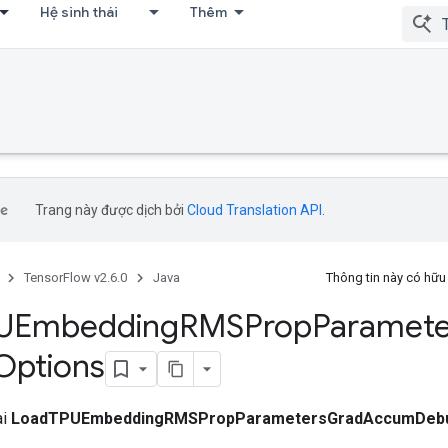
Hệ sinh thái
Thêm
Trang này được dịch bởi
Cloud Translation API
.
TensorFlow v2.6.0
Java
Thông tin này có hữ
UEmbedding
RMSProp
Paramete
Options
ai
LoadTPUEmbeddingRMSPropParametersGradAccumDebu