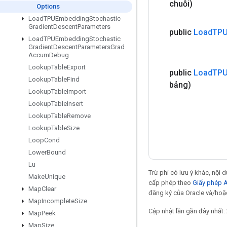
chuỗi)
Options
Load
TPUEmbedding
Stochastic
Gradient
Descent
Parameters
public
Load
TPU
Load
TPUEmbedding
Stochastic
Gradient
Descent
Parameters
Grad
Accum
Debug
Lookup
Table
Export
public
Load
TPU
Lookup
Table
Find
bảng)
Lookup
Table
Import
Lookup
Table
Insert
Lookup
Table
Remove
Lookup
Table
Size
Loop
Cond
Lower
Bound
Lu
Trừ phi có lưu ý khác, nội
Make
Unique
cấp phép theo
Giấy phép 
Map
Clear
đăng ký của Oracle và/hoặc
Map
Incomplete
Size
Cập nhật lần gần đây nhất:
Map
Peek
Map
Size