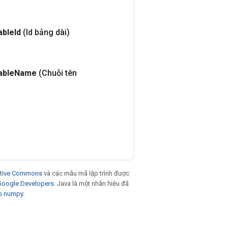
able
Id
(Id bảng dài)
able
Name
(Chuỗi tên
eative Commons
và các mẫu mã lập trình được
 Google Developers
. Java là một nhãn hiệu đã
p numpy
.