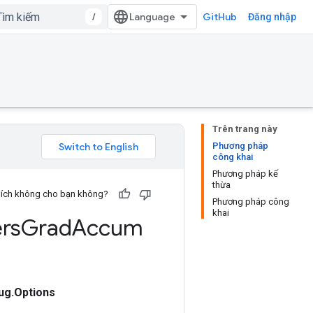
/
GitHub
Đăng nhập
Trên trang này
Phương pháp
công khai
Phương pháp kế
thừa
u ích không cho bạn không?
Phương pháp công
khai
rs
Grad
Accum
g.Options