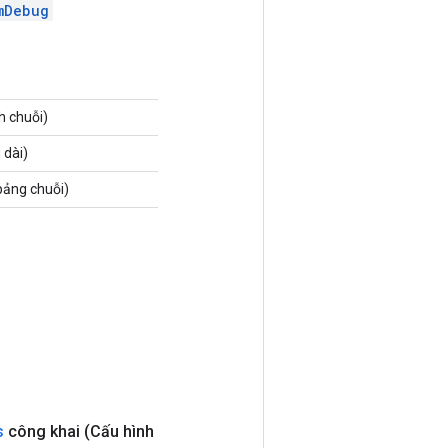
mDebug
h chuỗi)
 dài)
bảng chuỗi)
s
công khai
(Cấu hình