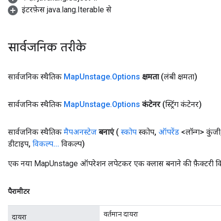
इंटरफ़ेस java.lang.Iterable से
सार्वजनिक तरीके
सार्वजनिक स्थैतिक
Map
Unstage
.
Options
क्षमता
(लंबी क्षमता)
सार्वजनिक स्थैतिक
Map
Unstage
.
Options
कंटेनर
(स्ट्रिंग कंटेनर)
सार्वजनिक स्थैतिक
मैपअनस्टेज
बनाएं
(
स्कोप
स्कोप
,
ऑपरेंड
<लॉन्ग> कुंजी
डीटाइप
,
विकल्प
.
.
.
विकल्प)
एक नया MapUnstage ऑपरेशन लपेटकर एक क्लास बनाने की फ़ैक्टरी व
पैरामीटर
वर्तमान दायरा
दायरा