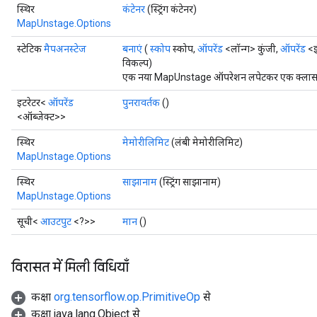
स्थिर
कंटेनर
(स्ट्रिंग कंटेनर)
MapUnstage.Options
स्टेटिक
मैपअनस्टेज
बनाएं
(
स्कोप
स्कोप,
ऑपरेंड
<लॉन्ग> कुंजी,
ऑपरेंड
<इ
विकल्प)
एक नया MapUnstage ऑपरेशन लपेटकर एक क्लास बना
इटरेटर<
ऑपरेंड
पुनरावर्तक
()
<ऑब्जेक्ट>>
स्थिर
मेमोरीलिमिट
(लंबी मेमोरीलिमिट)
MapUnstage.Options
स्थिर
साझानाम
(स्ट्रिंग साझानाम)
MapUnstage.Options
सूची<
आउटपुट
<?>>
मान
()
विरासत में मिली विधियाँ
कक्षा
org.tensorflow.op.PrimitiveOp
से
कक्षा java.lang.Object से