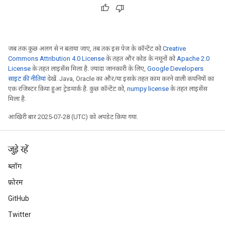
ize
AndReluAndRequantize
u
uAndRequantize
जब तक कुछ अलग से न बताया जाए, तब तक इस पेज के कॉन्टेंट को
Creative
Commons Attribution 4.0 License
के तहत और कोड के नमूनों को
Apache 2.0
License
के तहत लाइसेंस मिला है. ज़्यादा जानकारी के लिए,
Google Developers
AndRelu
साइट की नीतियां
देखें. Java, Oracle का और/या इसके तहत काम करने वाली कंपनियों का
AndReluAndRequantize
एक रजिस्टर किया हुआ ट्रेडमार्क है. कुछ कॉन्टेंट को,
numpy license
के तहत लाइसेंस
मिला है.
ize
आखिरी बार 2025-07-28 (UTC) को अपडेट किया गया.
Requantize
ize
जुड़े रहें
ब्लॉग
फ़ोरम
GitHub
Twitter