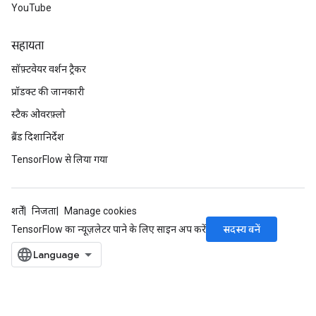
YouTube
सहायता
सॉफ़्टवेयर वर्शन ट्रैकर
प्रॉडक्ट की जानकारी
स्टैक ओवरफ़्लो
ब्रैंड दिशानिर्देश
TensorFlow से लिया गया
शर्तें
निजता
Manage cookies
सदस्य बनें
TensorFlow का न्यूज़लेटर पाने के लिए साइन अप करें