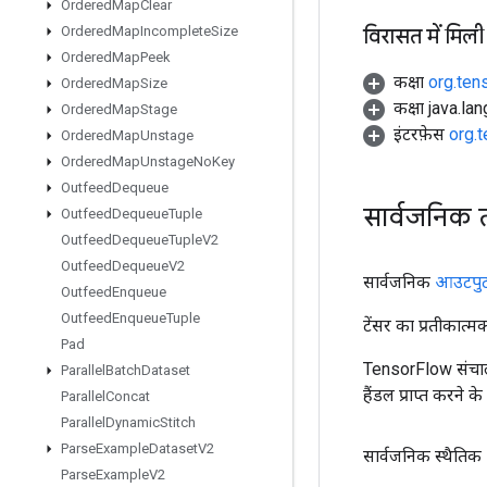
Ordered
Map
Clear
विरासत में मिली
Ordered
Map
Incomplete
Size
Ordered
Map
Peek
कक्षा
org.ten
Ordered
Map
Size
कक्षा java.la
Ordered
Map
Stage
इंटरफ़ेस
org.
Ordered
Map
Unstage
Ordered
Map
Unstage
No
Key
Outfeed
Dequeue
सार्वजनिक 
Outfeed
Dequeue
Tuple
Outfeed
Dequeue
Tuple
V2
Outfeed
Dequeue
V2
सार्वजनिक
आउटपु
Outfeed
Enqueue
Outfeed
Enqueue
Tuple
टेंसर का प्रतीकात्म
Pad
TensorFlow संचाल
Parallel
Batch
Dataset
हैंडल प्राप्त करने 
Parallel
Concat
Parallel
Dynamic
Stitch
Parse
Example
Dataset
V2
सार्वजनिक स्थैतिक
Parse
Example
V2