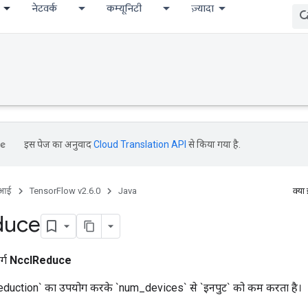
नेटवर्क
कम्यूनिटी
ज़्यादा
इस पेज का अनुवाद
Cloud Translation API
से किया गया है.
ीआई
TensorFlow v2.6.0
Java
क्या
duce
र्ग
NcclReduce
reduction` का उपयोग करके `num_devices` से `इनपुट` को कम करता है।