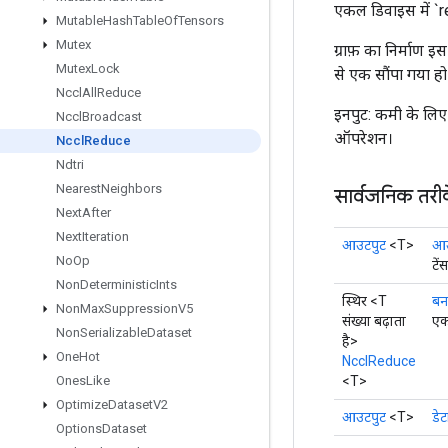
एकल डिवाइस में `
Mutable
Hash
Table
Of
Tensors
Mutex
ग्राफ़ का निर्माण 
Mutex
Lock
से एक सौंपा गया हो
Nccl
All
Reduce
इनपुट: कमी के लिए
Nccl
Broadcast
ऑपरेशन।
Nccl
Reduce
Ndtri
Nearest
Neighbors
सार्वजनिक तरी
Next
After
Next
Iteration
आउटपुट
<T>
आउ
No
Op
टें
Non
Deterministic
Ints
स्थिर <T
बन
Non
Max
Suppression
V5
संख्या बढ़ाता
एक
Non
Serializable
Dataset
है>
One
Hot
NcclReduce
<T>
Ones
Like
Optimize
Dataset
V2
आउटपुट
<T>
डेट
Options
Dataset