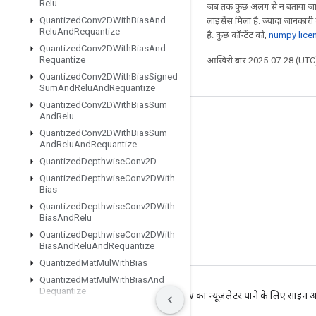
Relu
जब तक कुछ अलग से न बताया जाए
Quantized
Conv2DWith
Bias
And
लाइसेंस मिला है. ज़्यादा जानकारी
Relu
And
Requantize
है. कुछ कॉन्टेंट को,
numpy lice
Quantized
Conv2DWith
Bias
And
Requantize
आखिरी बार 2025-07-28 (UTC)
Quantized
Conv2DWith
Bias
Signed
Sum
And
Relu
And
Requantize
Quantized
Conv2DWith
Bias
Sum
And
Relu
जुड़े रहें
Quantized
Conv2DWith
Bias
Sum
And
Relu
And
Requantize
ब्लॉग
Quantized
Depthwise
Conv2D
फ़ोरम
Quantized
Depthwise
Conv2DWith
Bias
GitHub
Quantized
Depthwise
Conv2DWith
Twitter
Bias
And
Relu
Quantized
Depthwise
Conv2DWith
YouTube
Bias
And
Relu
And
Requantize
Quantized
Mat
Mul
With
Bias
Quantized
Mat
Mul
With
Bias
And
Dequantize
शर्तें
निजता
Manage cookies
TensorFlow का न्यूज़लेटर पाने के लिए साइन अ
Quantized
Mat
Mul
With
Bias
And