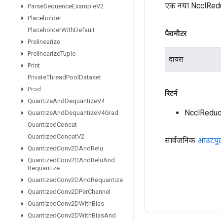
एक नया NcclReduc
Parse
Sequence
Example
V2
Placeholder
Placeholder
With
Default
पैरामीटर
Prelinearize
Prelinearize
Tuple
दायरा
Print
Private
Thread
Pool
Dataset
Prod
रिटर्न
Quantize
And
Dequantize
V4
NcclReduc
Quantize
And
Dequantize
V4Grad
Quantized
Concat
Quantized
Concat
V2
सार्वजनिक
आउटपु
Quantized
Conv2DAnd
Relu
Quantized
Conv2DAnd
Relu
And
Requantize
Quantized
Conv2DAnd
Requantize
Quantized
Conv2DPer
Channel
Quantized
Conv2DWith
Bias
Quantized
Conv2DWith
Bias
And