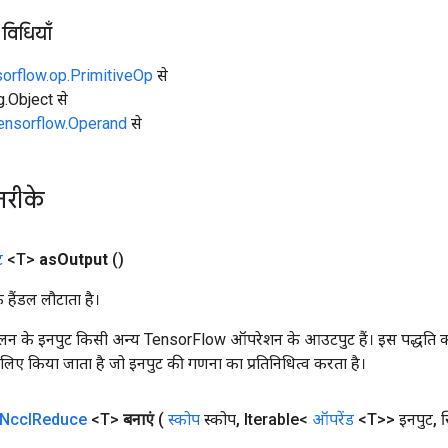
 विधियाँ
sorflow.op.PrimitiveOp
से
ng.Object से
tensorflow.Operand
से
तरीके
ट
<T>
as
Output
()
क हैंडल लौटाता है।
न के इनपुट किसी अन्य TensorFlow ऑपरेशन के आउटपुट हैं। इस पद्धति क
के लिए किया जाता है जो इनपुट की गणना का प्रतिनिधित्व करता है।
Nccl
Reduce
<T>
बनाएं
(
स्कोप
स्कोप
,
Iterable<
ऑपरेंड
<T>> इनपुट
,
स्