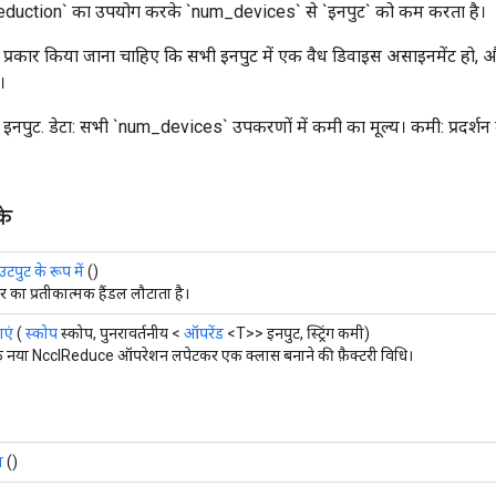
reduction` का उपयोग करके `num_devices` से `इनपुट` को कम करता है।
इस प्रकार किया जाना चाहिए कि सभी इनपुट में एक वैध डिवाइस असाइनमेंट हो, 
।
 इनपुट. डेटा: सभी `num_devices` उपकरणों में कमी का मूल्य। कमी: प्रदर्श
के
टपुट के रूप में
()
सर का प्रतीकात्मक हैंडल लौटाता है।
ाएं
(
स्कोप
स्कोप, पुनरावर्तनीय <
ऑपरेंड
<T>> इनपुट, स्ट्रिंग कमी)
 नया NcclReduce ऑपरेशन लपेटकर एक क्लास बनाने की फ़ैक्टरी विधि।
ा
()