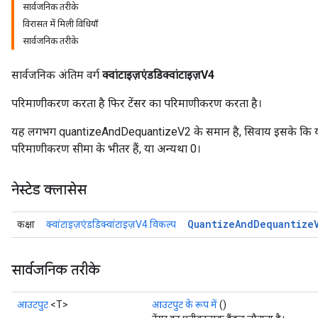
सार्वजनिक तरीके
विरासत में मिली विधियाँ
सार्वजनिक तरीके
सार्वजनिक अंतिम वर्ग
क्वांटाइज़एंडडिक्वांटाइज़V4
ize
परिमाणीकरण करता है फिर टेंसर का परिमाणीकरण करता है।
यह लगभग quantizeAndDequantizeV2 के समान है, सिवाय इसके कि यह उन 
परिमाणीकरण सीमा के भीतर हैं, या अन्यथा 0।
नेस्टेड क्लासेस
Requantize
ize
AndReluAndRequantize
Quantize
And
Dequantize
कक्षा
क्वांटाइज़एंडडिक्वांटाइज़V4.विकल्प
u
uAndRequantize
सार्वजनिक तरीके
आउटपुट
<T>
आउटपुट के रूप में
()
AndRelu