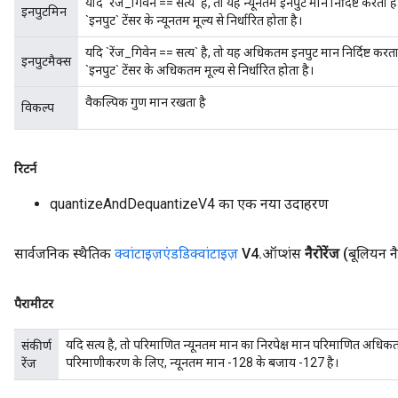
यदि `रेंज_गिवेन == सत्य` है, तो यह न्यूनतम इनपुट मान निर्दिष्ट करता 
इनपुटमिन
`इनपुट` टेंसर के न्यूनतम मूल्य से निर्धारित होता है।
यदि `रेंज_गिवेन == सत्य` है, तो यह अधिकतम इनपुट मान निर्दिष्ट करता
इनपुटमैक्स
`इनपुट` टेंसर के अधिकतम मूल्य से निर्धारित होता है।
वैकल्पिक गुण मान रखता है
विकल्प
रिटर्न
quantizeAndDequantizeV4 का एक नया उदाहरण
सार्वजनिक स्थैतिक
क्वांटाइज़एंडडिक्वांटाइज़
V4
.
ऑप्शंस
नैरोरेंज
(बूलियन नै
m
rs
पैरामीटर
ersGradAccumDebug
eters
यदि सत्य है, तो परिमाणित न्यूनतम मान का निरपेक्ष मान परिमाणित अधिकत
संकीर्ण
metersGradAccumDebug
परिमाणीकरण के लिए, न्यूनतम मान -128 के बजाय -127 है।
रेंज
ters