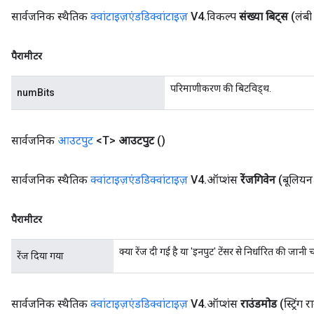
metersGradAccumDebug
सार्वजनिक स्थैतिक
क्वांटाइज़एंडडिक्वांटाइज़
V4
.
विकल्प
संख्या बिट्स
(लंबी
ropParameters
s
ersGradAccumDebug
पैरामीटर
atorParameters
परिमाणीकरण की बिटविड्थ.
imatorParametersGradAccumDebug
numBits
ghtParameters
meters
सार्वजनिक
आउटपुट
<T>
आउटपुट
()
ametersGradAccumDebug
adParameters
radParametersGradAccumDebug
सार्वजनिक स्थैतिक
क्वांटाइज़एंडडिक्वांटाइज़
V4
.
ऑप्शंस
रेंजगिवेन
(बूलियन 
rameters
ParametersGradAccumDebug
पैरामीटर
eters
metersGradAccumDebug
क्या रेंज दी गई है या 'इनपुट' टेंसर से निर्धारित की जानी
रेंज दिया गया
ientDescentParameters
dientDescentParametersGradAccumDebug
सार्वजनिक स्थैतिक
क्वांटाइज़एंडडिक्वांटाइज़
V4
.
ऑप्शंस
राउंडमोड
(स्ट्रिंग