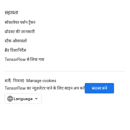
सहायता
सॉफ़्टवेयर वर्शन ट्रैकर
प्रॉडक्ट की जानकारी
स्टैक ओवरफ़्लो
ब्रैंड दिशानिर्देश
TensorFlow से लिया गया
शर्तें
निजता
Manage cookies
सदस्य बनें
TensorFlow का न्यूज़लेटर पाने के लिए साइन अप करें