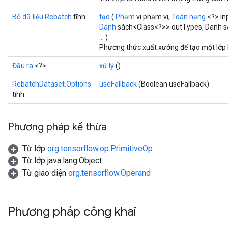
Bộ dữ liệu Rebatch
tĩnh
tạo
(
Phạm
vi phạm vi,
Toán hạng
<?> in
Danh
sách<Class<?>> outTypes, Danh 
...
)
Phương thức xuất xưởng để tạo một lớp
Đầu ra
<?>
xử lý
()
RebatchDataset.Options
useFallback
(Boolean useFallback)
tĩnh
Phương pháp kế thừa
Từ lớp
org.tensorflow.op.PrimitiveOp
Từ lớp java.lang.Object
Từ giao diện
org.tensorflow.Operand
Phương pháp công khai