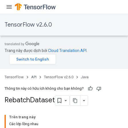
Requantize
ize
TensorFlow v2.6.0
Trang này được dịch bởi
Cloud Translation API
.
TensorFlow
API
TensorFlow v2.6.0
Java
Thông tin này có hữu ích không cho bạn không?
Rebatch
Dataset
Trên trang này
Các lớp lồng nhau