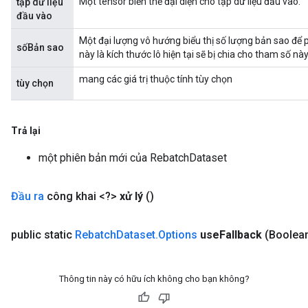
Một tensor biến thể đại diện cho tập dữ liệu đầu vào.
tập dữ liệu
ropParameters
đầu vào
s
Một đại lượng vô hướng biểu thị số lượng bản sao để p
ersGradAccumDebug
sốBản sao
này là kích thước lô hiện tại sẽ bị chia cho tham số này
atorParameters
imatorParametersGradAccumDebug
mang các giá trị thuộc tính tùy chọn
tùy chọn
ghtParameters
meters
ametersGradAccumDebug
Trả lại
adParameters
một phiên bản mới của RebatchDataset
radParametersGradAccumDebug
rameters
ParametersGradAccumDebug
Đầu ra
công khai <?>
xử lý
()
eters
metersGradAccumDebug
public static
Rebatch
Dataset
.
Options
use
Fallback
(Boolea
ientDescentParameters
dientDescentParametersGradAccumDebug
Thông tin này có hữu ích không cho bạn không?