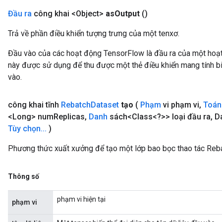
Đầu ra
công khai <Object>
as
Output
()
Trả về phần điều khiển tượng trưng của một tenxơ.
Đầu vào của các hoạt động TensorFlow là đầu ra của một ho
này được sử dụng để thu được một thẻ điều khiển mang tính bi
vào.
công khai tĩnh
Rebatch
Dataset
tạo
(
Phạm
vi phạm vi
,
Toán
<Long> num
Replicas
,
Danh
sách<Class<?>> loại đầu ra
,
Da
Tùy chọn
.
.
.
)
m
Phương thức xuất xưởng để tạo một lớp bao bọc thao tác Reb
rs
ersGradAccumDebug
Thông số
eters
metersGradAccumDebug
phạm vi hiện tại
phạm vi
ters
metersGradAccumDebug