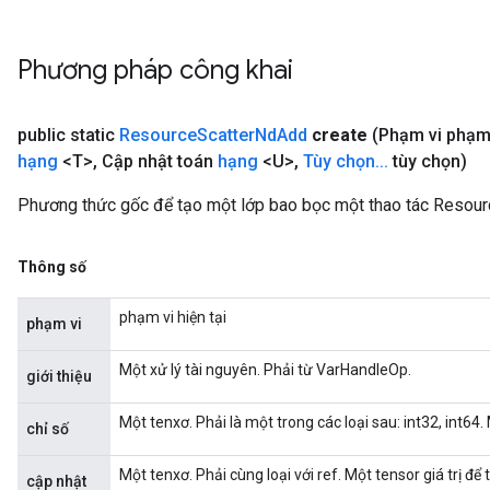
Phương pháp công khai
public static
Resource
Scatter
Nd
Add
create
(Phạm vi phạ
hạng
<T>
,
Cập nhật toán
hạng
<U>
,
Tùy chọn
.
.
.
tùy chọn)
Phương thức gốc để tạo một lớp bao bọc một thao tác Resou
Thông số
phạm vi hiện tại
phạm vi
Một xử lý tài nguyên. Phải từ VarHandleOp.
giới thiệu
Một tenxơ. Phải là một trong các loại sau: int32, int64.
chỉ số
Một tenxơ. Phải cùng loại với ref. Một tensor giá trị để
cập nhật