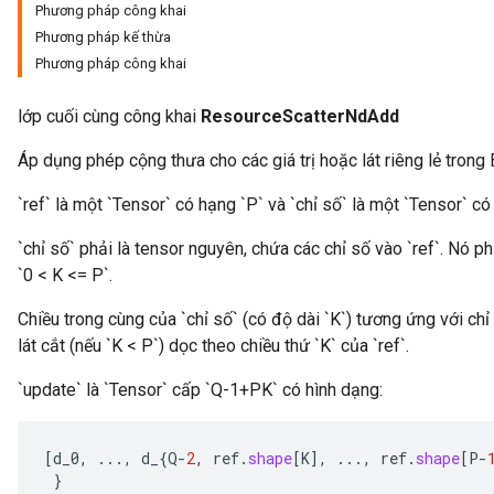
Phương pháp công khai
Phương pháp kế thừa
Phương pháp công khai
lớp cuối cùng công khai
ResourceScatterNdAdd
Áp dụng phép cộng thưa cho các giá trị hoặc lát riêng lẻ trong 
`ref` là một `Tensor` có hạng `P` và `chỉ số` là một `Tensor` có
m
`chỉ số` phải là tensor nguyên, chứa các chỉ số vào `ref`. Nó phả
`0 < K <= P`.
rs
ersGradAccumDebug
Chiều trong cùng của `chỉ số` (có độ dài `K`) tương ứng với chỉ
eters
lát cắt (nếu `K < P`) dọc theo chiều thứ `K` của `ref`.
metersGradAccumDebug
`update` là `Tensor` cấp `Q-1+PK` có hình dạng:
ters
metersGradAccumDebug
ropParameters
[
d_0
,
...,
d_
{
Q
-
2
,
ref
.
shape
[
K
]
,
...,
ref
.
shape
[
P
-
s
}