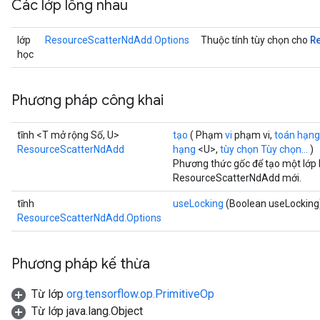
Các lớp lồng nhau
R
lớp
ResourceScatterNdAdd.Options
Thuộc tính tùy chọn cho
học
Phương pháp công khai
tĩnh <T mở rộng Số, U>
tạo
( Phạm
vi
phạm vi,
toán hạng
ResourceScatterNdAdd
hạng
<U>,
tùy chọn Tùy chọn...
)
Phương thức gốc để tạo một lớp 
ResourceScatterNdAdd mới.
tĩnh
useLocking
(Boolean useLocking
ResourceScatterNdAdd.Options
Phương pháp kế thừa
Từ lớp
org.tensorflow.op.PrimitiveOp
Từ lớp java.lang.Object