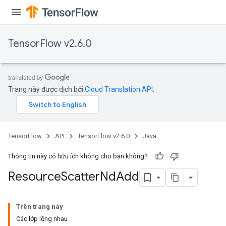
TensorFlow v2.6.0
Trang này được dịch bởi
Cloud Translation API
.
TensorFlow
API
TensorFlow v2.6.0
Java
Thông tin này có hữu ích không cho bạn không?
Resource
Scatter
Nd
Add
Trên trang này
Các lớp lồng nhau