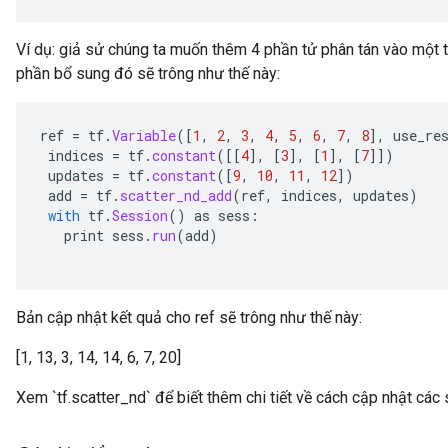
ersGradAccumDebug
atorParameters
Ví dụ: giả sử chúng ta muốn thêm 4 phần tử phân tán vào một 
imatorParametersGradAccumDebug
phần bổ sung đó sẽ trông như thế này:
ghtParameters
meters
ametersGradAccumDebug
ref
=
tf
.
Variable
(
[
1
,
2
,
3
,
4
,
5
,
6
,
7
,
8
]
,
use_re
adParameters
indices
=
tf
.
constant
(
[[
4
]
,
[
3
]
,
[
1
]
,
[
7
]]
)
updates
=
tf
.
constant
(
[
9
,
10
,
11
,
12
]
)
radParametersGradAccumDebug
add
=
tf
.
scatter_nd_add
(
ref
,
indices
,
updates
)
rameters
with
tf
.
Session
()
as
sess
:
ParametersGradAccumDebug
print
sess
.
run
(
add
)
eters
metersGradAccumDebug
ientDescentParameters
Bản cập nhật kết quả cho ref sẽ trông như thế này:
dientDescentParametersGradAccumDebug
[1, 13, 3, 14, 14, 6, 7, 20]
Xem `tf.scatter_nd` để biết thêm chi tiết về cách cập nhật các s