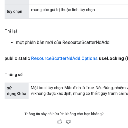
mang các giá trị thuộc tính tùy chọn
tùy chọn
Trả lại
một phiên bản mới của ResourceScatterNdAdd
public static
Resource
Scatter
Nd
Add
.
Options
use
Locking
(
Thông số
Một bool tùy chọn. Mặc định là True. Nếu Đúng, nhiệm
sử
vi không được xác định, nhưng có thể ít gây tranh cãi h
dụngKhóa
Thông tin này có hữu ích không cho bạn không?