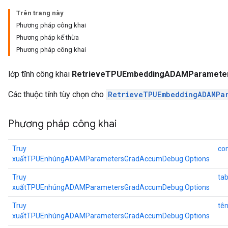
eters
Trên trang này
metersGradAccumDebug
Phương pháp công khai
ters
Phương pháp kế thừa
metersGradAccumDebug
Phương pháp công khai
ropParameters
s
lớp tĩnh công khai
RetrieveTPUEmbeddingADAMParamete
ersGradAccumDebug
Các thuộc tính tùy chọn cho
RetrieveTPUEmbeddingADAMPa
atorParameters
imatorParametersGradAccumDebug
Phương pháp công khai
ghtParameters
meters
ametersGradAccumDebug
Truy
con
adParameters
xuấtTPUEnhúngADAMParametersGradAccumDebug.Options
radParametersGradAccumDebug
Truy
tab
rameters
xuấtTPUEnhúngADAMParametersGradAccumDebug.Options
ParametersGradAccumDebug
Truy
tê
eters
xuấtTPUEnhúngADAMParametersGradAccumDebug.Options
metersGradAccumDebug