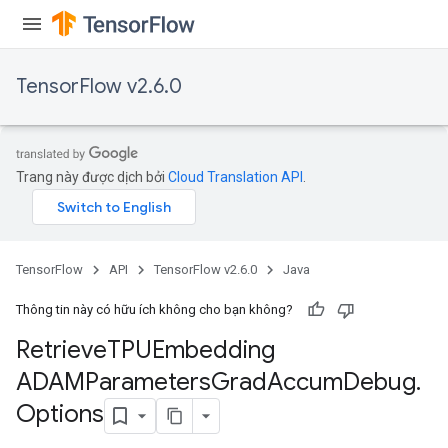
TensorFlow v2.6.0
Trang này được dịch bởi
Cloud Translation API
.
TensorFlow
API
TensorFlow v2.6.0
Java
Thông tin này có hữu ích không cho bạn không?
m
Retrieve
TPUEmbedding
ADAMParameters
Grad
Accum
Debug
.
rs
ersGradAccumDebug
Options