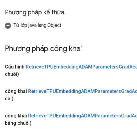
ientDescentParameters
dientDescentParametersGradAccumDebug
Phương pháp kế thừa
Từ lớp java.lang.Object
Phương pháp công khai
Cấu hình
Retrieve
TPUEmbedding
ADAMParameters
Grad
Ac
chuỗi)
công khai
Retrieve
TPUEmbedding
ADAMParameters
Grad
A
dài)
công khai
Retrieve
TPUEmbedding
ADAMParameters
Grad
A
bảng chuỗi)