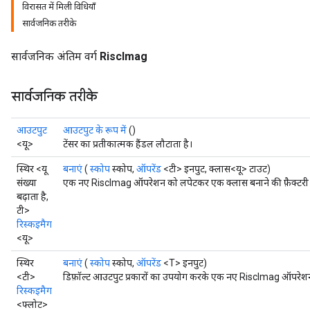
विरासत में मिली विधियाँ
सार्वजनिक तरीके
सार्वजनिक अंतिम वर्ग
RiscImag
सार्वजनिक तरीके
आउटपुट
आउटपुट के रूप में
()
<यू>
टेंसर का प्रतीकात्मक हैंडल लौटाता है।
स्थिर <यू
बनाएं
(
स्कोप
स्कोप,
ऑपरेंड
<टी> इनपुट, क्लास<यू> टाउट)
संख्या
एक नए RiscImag ऑपरेशन को लपेटकर एक क्लास बनाने की फ़ैक्टरी 
बढ़ाता है,
टी>
रिस्कइमैग
<यू>
स्थिर
बनाएं
(
स्कोप
स्कोप,
ऑपरेंड
<T> इनपुट)
<टी>
डिफ़ॉल्ट आउटपुट प्रकारों का उपयोग करके एक नए RiscImag ऑपरेशन 
रिस्कइमैग
<फ्लोट>