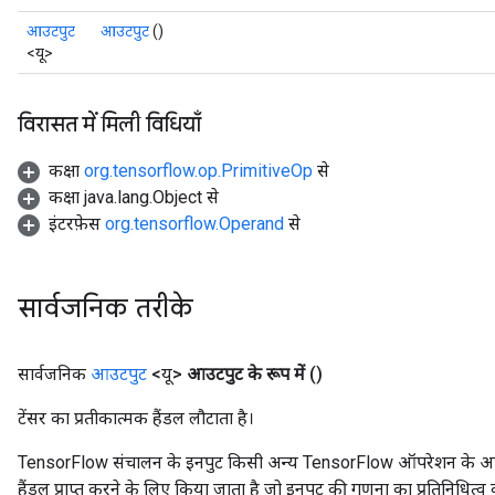
आउटपुट
आउटपुट
()
<यू>
विरासत में मिली विधियाँ
कक्षा
org.tensorflow.op.PrimitiveOp
से
कक्षा java.lang.Object से
इंटरफ़ेस
org.tensorflow.Operand
से
सार्वजनिक तरीके
सार्वजनिक
आउटपुट
<यू>
आउटपुट के रूप में
()
टेंसर का प्रतीकात्मक हैंडल लौटाता है।
TensorFlow संचालन के इनपुट किसी अन्य TensorFlow ऑपरेशन के आउटप
हैंडल प्राप्त करने के लिए किया जाता है जो इनपुट की गणना का प्रतिनिधित्व 