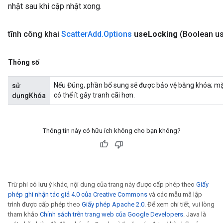
nhật sau khi cập nhật xong.
tĩnh công khai
Scatter
Add
.
Options
use
Locking
(Boolean u
Thông số
Nếu Đúng, phần bổ sung sẽ được bảo vệ bằng khóa; mặ
sử
có thể ít gây tranh cãi hơn.
dụngKhóa
Thông tin này có hữu ích không cho bạn không?
Trừ phi có lưu ý khác, nội dung của trang này được cấp phép theo
Giấy
phép ghi nhận tác giả 4.0 của Creative Commons
và các mẫu mã lập
trình được cấp phép theo
Giấy phép Apache 2.0
. Để xem chi tiết, vui lòng
tham khảo
Chính sách trên trang web của Google Developers
. Java là