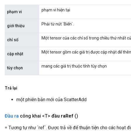
phạm vi hiện tại
phạm vi
Phải từ nút `Biến`.
giới thiệu
Một tensor của các chỉ số trong chiều thứ nhất của
chỉ số
Một tensor gồm các giá trị được cập nhật để thêm
cập nhật
mang các giá trị thuộc tính tùy chọn
tùy chọn
x
Trả lại
một phiên bản mới của ScatterAdd
Đầu ra
công khai <T>
đầu ra
Ref
()
= Tương tự như `ref`. Được trả về để thuận tiện cho các hoạt 