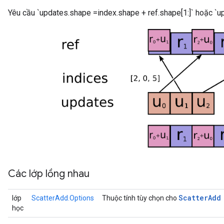
Yêu cầu `updates.shape =index.shape + ref.shape[1:]` hoặc `up
Các lớp lồng nhau
Scatter
Add
lớp
ScatterAdd.Options
Thuộc tính tùy chọn cho
học