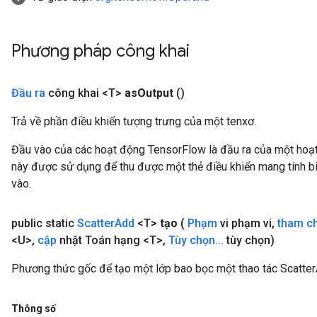
Phương pháp công khai
Đầu ra
công khai <T>
as
Output
()
Trả về phần điều khiển tượng trưng của một tenxơ.
Đầu vào của các hoạt động TensorFlow là đầu ra của một ho
này được sử dụng để thu được một thẻ điều khiển mang tính bi
vào.
public static
Scatter
Add
<T>
tạo
(
Phạm
vi phạm vi
,
tham c
<U>
,
cập
nhật Toán hạng <T>
,
Tùy chọn
.
.
.
tùy chọn)
Phương thức gốc để tạo một lớp bao bọc một thao tác Scatte
Thông số