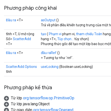
Phương pháp công khai
Đầu ra
<T>
asOutput
()
Trả về phần điều khiển tượng trưng của một t
tĩnh <T, U mở rộng
tạo
(
Phạm vi
phạm vi,
tham chiếu Toán
hạng 
Số>
ScatterAdd
hạng <T>,
Tùy chọn...
tùy chọn)
<T>
Phương thức gốc để tạo một lớp bao bọc một
Đầu ra
<T>
đầu raRef
()
= Tương tự như `ref`.
ScatterAdd.Options
useLocking
(Boolean useLocking)
tĩnh
Phương pháp kế thừa
Từ lớp
org.tensorflow.op.PrimitiveOp
Từ lớp java.lang.Object
Từ giao diện
org.tensorflow.Operand