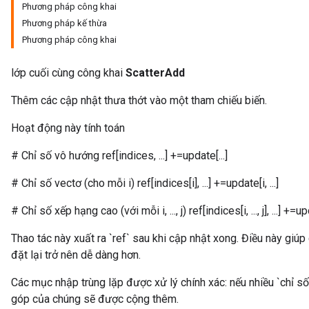
Phương pháp công khai
Phương pháp kế thừa
Phương pháp công khai
lớp cuối cùng công khai
ScatterAdd
Thêm các cập nhật thưa thớt vào một tham chiếu biến.
Hoạt động này tính toán
# Chỉ số vô hướng ref[indices, ...] +=update[...]
# Chỉ số vectơ (cho mỗi i) ref[indices[i], ...] +=update[i, ...]
# Chỉ số xếp hạng cao (với mỗi i, ..., j) ref[indices[i, ..., j], ...] +=update
Thao tác này xuất ra `ref` sau khi cập nhật xong. Điều này giúp
đặt lại trở nên dễ dàng hơn.
Các mục nhập trùng lặp được xử lý chính xác: nếu nhiều `chỉ số
góp của chúng sẽ được cộng thêm.