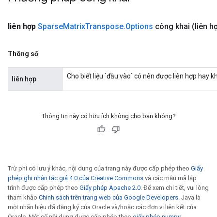
liên hợp
Sparse
Matrix
Transpose
.
Options
công khai
(liên 
Thông số
Cho biết liệu `đầu vào` có nên được liên hợp hay k
liên hợp
Thông tin này có hữu ích không cho bạn không?
Trừ phi có lưu ý khác, nội dung của trang này được cấp phép theo
Giấy
x
phép ghi nhận tác giả 4.0 của Creative Commons
và các mẫu mã lập
trình được cấp phép theo
Giấy phép Apache 2.0
. Để xem chi tiết, vui lòng
tham khảo
Chính sách trên trang web của Google Developers
. Java là
một nhãn hiệu đã đăng ký của Oracle và/hoặc các đơn vị liên kết của
Oracle. Một số nội dung được cấp phép theo
giấy phép numpy
.