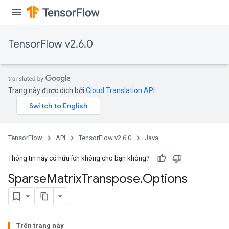
TensorFlow v2.6.0
Trang này được dịch bởi
Cloud Translation API
.
TensorFlow
API
TensorFlow v2.6.0
Java
Thông tin này có hữu ích không cho bạn không?
Sparse
Matrix
Transpose
.
Options
Trên trang này