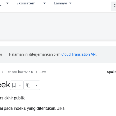
Ekosistem
Lainnya
Halaman ini diterjemahkan oleh
Cloud Translation API
.
TensorFlow v2.6.0
Java
Apaka
eek
s akhir publik
ai pada indeks yang ditentukan. Jika