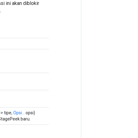
 ini akan diblokir
.
> tipe,
Opsi...
opsi)
StagePeek baru.