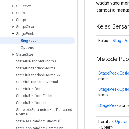
wadah yang mend
Squeeze
sampai ia menga
Stack
Stage
Kelas Bersa
Stage
Clear
Stage
Peek
kelas
StagePe
Ringkasan
Options
Stage
Size
Metode Publ
Stateful
Random
Binomial
Stateful
Standard
Normal
StagePeek.Opti
Stateful
Standard
Normal
V2
statis
Stateful
Truncated
Normal
Stateful
Uniform
StagePeek.Opti
statis
Stateful
Uniform
Full
Int
Stateful
Uniform
Int
StagePeek
stati
Stateless
Parameterized
Truncated
Normal
Stateless
Random
Binomial
Iterator<
Operan
<Objek>>
Stateless
Random
Gamma
V2