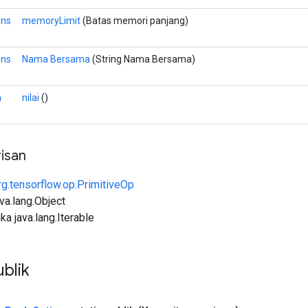
ons
memoryLimit
(Batas memori panjang)
ons
Nama Bersama
(String Nama Bersama)
n
nilai
()
isan
rg.tensorflow.op.PrimitiveOp
ava.lang.Object
ka java.lang.Iterable
blik