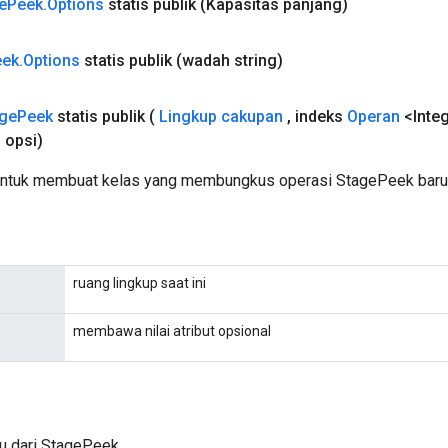
e
Peek
.
Options
statis publik
(Kapasitas panjang)
eek
.
Options
statis publik
(wadah string)
ge
Peek
statis publik
(
Lingkup cakupan
,
indeks
Operan
<Inte
.
opsi)
untuk membuat kelas yang membungkus operasi StagePeek baru
ruang lingkup saat ini
membawa nilai atribut opsional
ru dari StagePeek