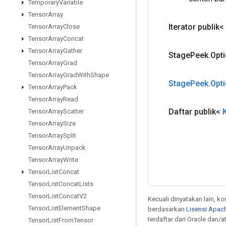
Temporary
Variable
Tensor
Array
Iterator publik<
Tensor
Array
Close
Tensor
Array
Concat
Tensor
Array
Gather
Stage
Peek
.
Opt
Tensor
Array
Grad
Tensor
Array
Grad
With
Shape
Stage
Peek
.
Opt
Tensor
Array
Pack
Tensor
Array
Read
Daftar publik<
Tensor
Array
Scatter
Tensor
Array
Size
Tensor
Array
Split
Tensor
Array
Unpack
Tensor
Array
Write
Tensor
List
Concat
Tensor
List
Concat
Lists
Tensor
List
Concat
V2
Kecuali dinyatakan lain, k
Tensor
List
Element
Shape
berdasarkan
Lisensi Apach
terdaftar dari Oracle dan/
Tensor
List
From
Tensor