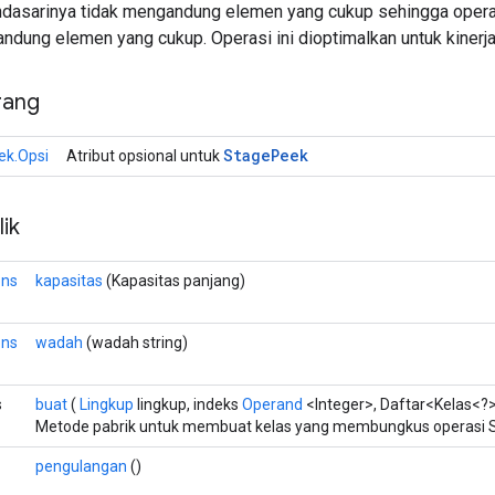
asarinya tidak mengandung elemen yang cukup sehingga operasi
ndung elemen yang cukup. Operasi ini dioptimalkan untuk kinerja
rang
Stage
Peek
ek.Opsi
Atribut opsional untuk
ik
ons
kapasitas
(Kapasitas panjang)
ons
wadah
(wadah string)
s
buat
(
Lingkup
lingkup, indeks
Operand
<Integer>, Daftar<Kelas<?>
Metode pabrik untuk membuat kelas yang membungkus operasi 
pengulangan
()