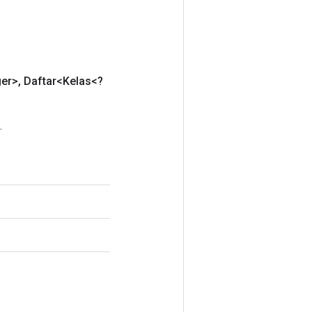
ger>
,
Daftar<Kelas<?
.