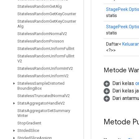
Stateless
Random
Get
Alg
StagePeek.Opti
Stateless
Random
Get
Key
Counter
statis
Stateless
Random
Get
Key
Counter
Alg
StagePeek.Opti
statis
Stateless
Random
Normal
V2
Stateless
Random
Poisson
Daftar<
Keluara
Stateless
Random
Uniform
Full
Int
<?>>
Stateless
Random
Uniform
Full
Int
V2
Stateless
Random
Uniform
Int
V2
Metode War
Stateless
Random
Uniform
V2
Dari kelas
o
Stateless
Sample
Distorted
Bounding
Box
Dari kelas j
Stateless
Truncated
Normal
V2
Dari antarmu
Stats
Aggregator
Handle
V2
Stats
Aggregator
Set
Summary
Writer
Metode Pu
Stop
Gradient
Strided
Slice
Strided
Slice
Assign