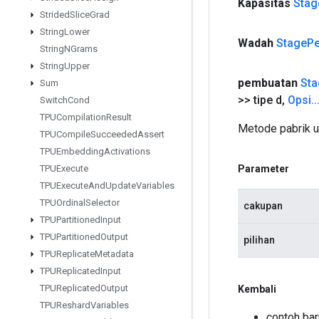
Kapasitas
Stag
Strided
Slice
Grad
String
Lower
Wadah
Stage
P
String
NGrams
String
Upper
pembuatan
Sta
Sum
>> tipe d
,
Opsi
.
.
Switch
Cond
TPUCompilation
Result
Metode pabrik 
TPUCompile
Succeeded
Assert
TPUEmbedding
Activations
Parameter
TPUExecute
TPUExecute
And
Update
Variables
TPUOrdinal
Selector
cakupan
TPUPartitioned
Input
TPUPartitioned
Output
pilihan
TPUReplicate
Metadata
TPUReplicated
Input
TPUReplicated
Output
Kembali
TPUReshard
Variables
contoh ba