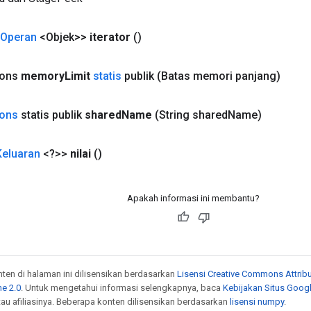
Operan
<Objek>>
iterator
()
ions
memory
Limit
statis
publik
(Batas memori panjang)
ions
statis publik
shared
Name
(String shared
Name)
Keluaran
<?>>
nilai
()
Apakah informasi ini membantu?
onten di halaman ini dilisensikan berdasarkan
Lisensi Creative Commons Attribu
e 2.0
. Untuk mengetahui informasi selengkapnya, baca
Kebijakan Situs Goog
atau afiliasinya. Beberapa konten dilisensikan berdasarkan
lisensi numpy
.