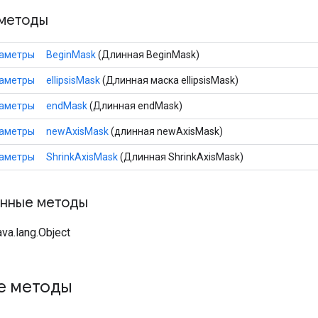
методы
раметры
BeginMask
(Длинная BeginMask)
раметры
ellipsisMask
(Длинная маска ellipsisMask)
раметры
endMask
(Длинная endMask)
раметры
newAxisMask
(длинная newAxisMask)
раметры
ShrinkAxisMask
(Длинная ShrinkAxisMask)
нные методы
va.lang.Object
е методы