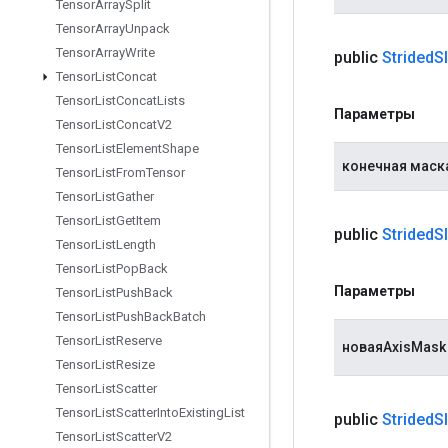
Tensor
Array
Split
Tensor
Array
Unpack
Tensor
Array
Write
public
Strided
S
Tensor
List
Concat
Tensor
List
Concat
Lists
Параметры
Tensor
List
Concat
V2
Tensor
List
Element
Shape
конечная маск
Tensor
List
From
Tensor
Tensor
List
Gather
Tensor
List
Get
Item
public
Strided
S
Tensor
List
Length
Tensor
List
Pop
Back
Параметры
Tensor
List
Push
Back
Tensor
List
Push
Back
Batch
Tensor
List
Reserve
новаяAxisMask
Tensor
List
Resize
Tensor
List
Scatter
Tensor
List
Scatter
Into
Existing
List
public
Strided
S
Tensor
List
Scatter
V2