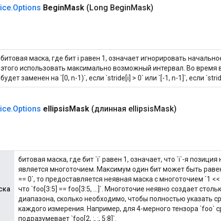
lice
.
Options
Begin
Mask
(Long Begin
Mask)
битовая маска, где бит i равен 1, означает игнорировать начальн
этого использовать максимально возможный интервал. Во время в
будет заменен на `[0, n-1)`, если `stride[i] > 0` или `[-1, n-1]`, если `strid
lice
.
Options
ellipsis
Mask
(длинная ellipsis
Mask)
битовая маска, где бит `i` равен 1, означает, что `i`-я позици
является многоточием. Максимум один бит может быть равен 1
== 0`, то предоставляется неявная маска с многоточием `1 << 
ска
что `foo[3:5] == foo[3:5, ...]`. Многоточие неявно создает сто
диапазона, сколько необходимо, чтобы полностью указать с
каждого измерения. Например, для 4-мерного тензора `foo` срез `
подразумевает `foo[2, :, :, 5:8]`.