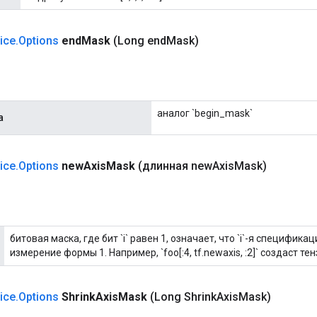
lice
.
Options
end
Mask
(Long end
Mask)
аналог `begin_mask`
а
lice
.
Options
new
Axis
Mask
(длинная new
Axis
Mask)
битовая маска, где бит `i` равен 1, означает, что `i`-я специфика
измерение формы 1. Например, `foo[:4, tf.newaxis, :2]` создаст тенз
lice
.
Options
Shrink
Axis
Mask
(Long Shrink
Axis
Mask)