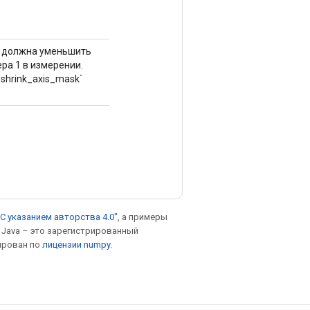
ия должна уменьшить
ра 1 в измерении.
 `shrink_axis_mask`
С указанием авторства 4.0"
, а примеры
. Java – это зарегистрированный
ирован по
лицензии numpy
.