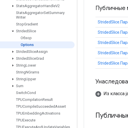
Stats
Aggregator
Handle
V2
Публичные 
Stats
Aggregator
Set
Summary
Writer
StridedSlice.Па
Stop
Gradient
Strided
Slice
StridedSlice.Па
Обзор
StridedSlice.Па
Options
Strided
Slice
Assign
StridedSlice.Па
Strided
Slice
Grad
StridedSlice.Па
String
Lower
String
NGrams
String
Upper
Унаследова
Sum
Switch
Cond
Из класса ja
TPUCompilation
Result
TPUCompile
Succeeded
Assert
Публичны
TPUEmbedding
Activations
TPUExecute
TPUExecute
And
Update
Variables