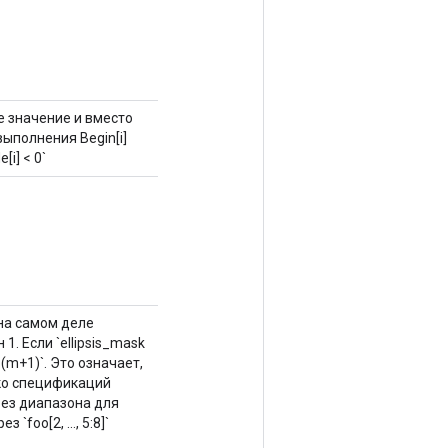
ое значение и вместо
ыполнения Begin[i]
e[i] < 0`
я на самом деле
. Если `ellipsis_mask
(m+1)`. Это означает,
лько спецификаций
рез диапазона для
foo[2, ..., 5:8]`