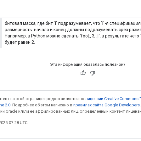
битовая маска, где бит `i` подразумевает, что `i`-я спецификац
размерность. начало и конец должны подразумевать срез разме
Например, в Python можно сделать `foo[:, 3, :]`, в результате чего
будет равен 2.
Эта информация оказалась полезной?
онтент на этой странице предоставляется по
лицензии Creative Commons "
he 2.0
. Подробнее об этом написано в
правилах сайта Google Developers
ии Oracle и/или ее аффилированных лиц. Определенный контент лиценз
025-07-28 UTC.