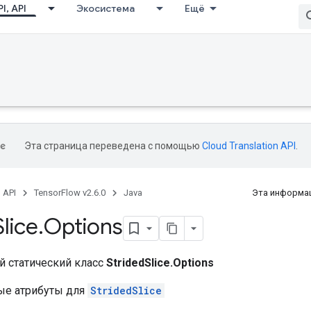
I, API
Экосистема
Ещё
Эта страница переведена с помощью
Cloud Translation API
.
, API
TensorFlow v2.6.0
Java
Эта информац
Slice
.
Options
 статический класс
StridedSlice.Options
ые атрибуты для
StridedSlice