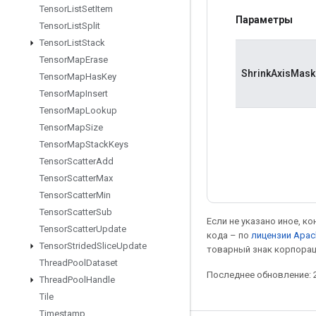
Tensor
List
Set
Item
Параметры
Tensor
List
Split
Tensor
List
Stack
Tensor
Map
Erase
ShrinkAxisMask
Tensor
Map
Has
Key
Tensor
Map
Insert
Tensor
Map
Lookup
Tensor
Map
Size
Tensor
Map
Stack
Keys
Tensor
Scatter
Add
Tensor
Scatter
Max
Tensor
Scatter
Min
Tensor
Scatter
Sub
Если не указано иное, к
Tensor
Scatter
Update
кода – по
лицензии Apac
Tensor
Strided
Slice
Update
товарный знак корпорац
Thread
Pool
Dataset
Последнее обновление: 2
Thread
Pool
Handle
Tile
Timestamp