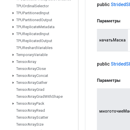
public
Strided
S
TPUOrdinal
Selector
TPUPartitioned
Input
TPUPartitioned
Output
Параметры
TPUReplicate
Metadata
TPUReplicated
Input
начатьМаска
TPUReplicated
Output
TPUReshard
Variables
Temporary
Variable
Tensor
Array
public
Strided
S
Tensor
Array
Close
Tensor
Array
Concat
Параметры
Tensor
Array
Gather
Tensor
Array
Grad
Tensor
Array
Grad
With
Shape
Tensor
Array
Pack
Tensor
Array
Read
многоточиеМа
Tensor
Array
Scatter
Tensor
Array
Size