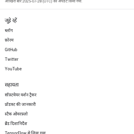
आखिरी बार 2025-07-28 (UTC) को अपडेट किया गया.
जुड़े रहें
ब्लॉग
फ़ोरम
GitHub
Twitter
YouTube
सहायता
सॉफ़्टवेयर वर्शन ट्रैकर
प्रॉडक्ट की जानकारी
स्टैक ओवरफ़्लो
ब्रैंड दिशानिर्देश
TensorFlow से लिया गया